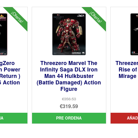
¡Oferta!
¡Oferta!
igZero
Threezero Marvel The
Threeze
n Power
Infinity Saga DLX Iron
Rise of
Return )
Man 44 Hulkbuster
Mirage
6 Action
(Battle Damaged) Action
Figure
€356.53
El
€319.59
cio
precio
El
NA
PRE ORDENA
AÑAD
inal
cio
original
precio
ual
era:
actual