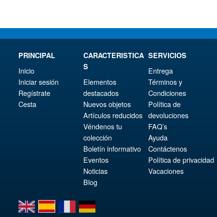
€20
es:
€276.56.
€18
PRINCIPAL
CARACTERISTICA
SERVICIOS
S
Inicio
Entrega
Iniciar sesión
Elementos
Términos y
Regístrate
destacados
Condiciones
Cesta
Nuevos objetos
Política de
Artículos reducidos
devoluciones
Véndenos tu
FAQ’s
colección
Ayuda
Boletín informativo
Contáctenos
Eventos
Política de privacidad
Noticias
Vacaciones
Blog
en
es
fr
de