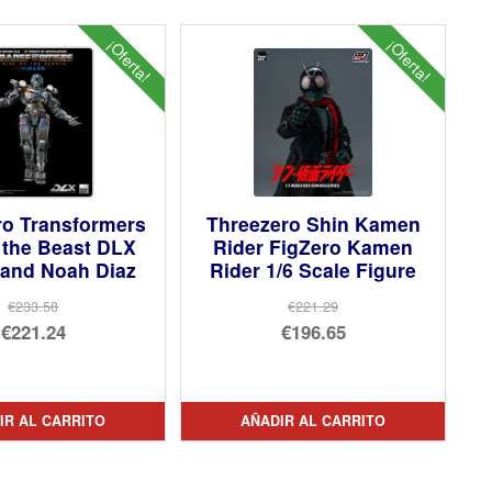
¡Oferta!
¡Oferta!
ro Transformers
Threezero Shin Kamen
 the Beast DLX
Rider FigZero Kamen
 and Noah Diaz
Rider 1/6 Scale Figure
€233.58
€221.29
El
El
€221.24
€196.65
precio
El
precio
El
original
precio
original
precio
era:
actual
era:
actual
IR AL CARRITO
AÑADIR AL CARRITO
€233.58.
es:
€221.29.
es:
€221.24.
€196.65.