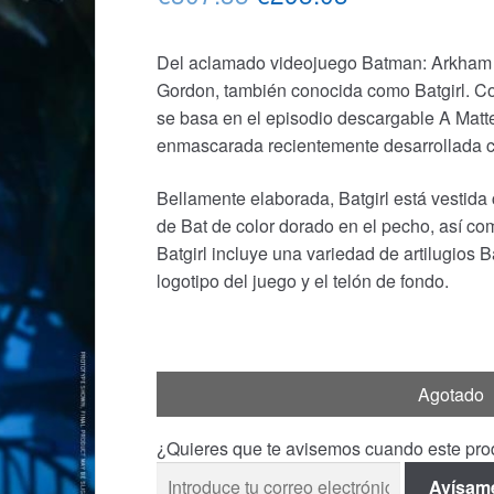
precio
precio
Del aclamado videojuego Batman: Arkham K
original
actual
Gordon, también conocida como Batgirl. Co
era:
es:
se basa en el episodio descargable A Matte
enmascarada recientemente desarrollada co
€307.35.
€295.03.
Bellamente elaborada, Batgirl está vestida 
de Bat de color dorado en el pecho, así co
Batgirl incluye una variedad de artilugios 
logotipo del juego y el telón de fondo.
Agotado
¿Quieres que te avisemos cuando este prod
Avísam