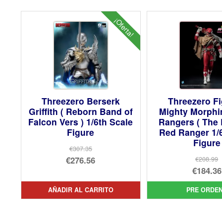
¡Oferta!
Threezero Berserk
Threezero F
Griffith ( Reborn Band of
Mighty Morphi
Falcon Vers ) 1/6th Scale
Rangers ( The 
Figure
Red Ranger 1/
Figure
€307.35
El
€276.56
€208.99
El
€184.36
precio
El
pre
El
original
precio
AÑADIR AL CARRITO
PRE ORDE
orig
pre
era:
actual
era:
act
€307.35.
es: