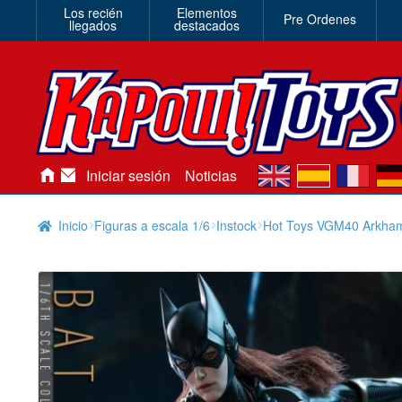
Los recién
Elementos
Pre Ordenes
llegados
destacados
en
es
fr
de
Iniciar sesión
Noticias
Inicio
Figuras a escala 1/6
Instock
Hot Toys VGM40 Arkham 