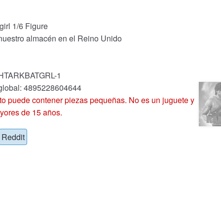
rl 1/6 Figure
 nuestro almacén en el Reino Unido
k: HTARKBATGRL-1
 global: 4895228604644
 puede contener piezas pequeñas. No es un juguete y
yores de 15 años.
Reddit