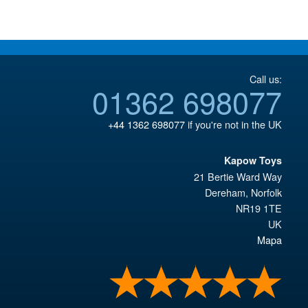
Call us:
01362 698077
+44 1362 698077
if you're not in the UK
Kapow Toys
21 Bertie Ward Way
Dereham
,
Norfolk
NR19 1TE
UK
Mapa