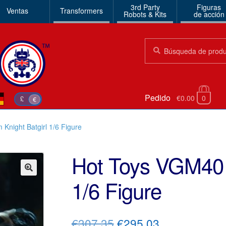
3rd Party
Figuras
Ventas
Transformers
Robots & Kits
de acción
Búsqueda:
Búsqueda
Pedido
€0.00
0
£
€
Knight Batgirl 1/6 Figure
Hot Toys VGM40 
1/6 Figure
🔍
El
El
€307.35
€295.03