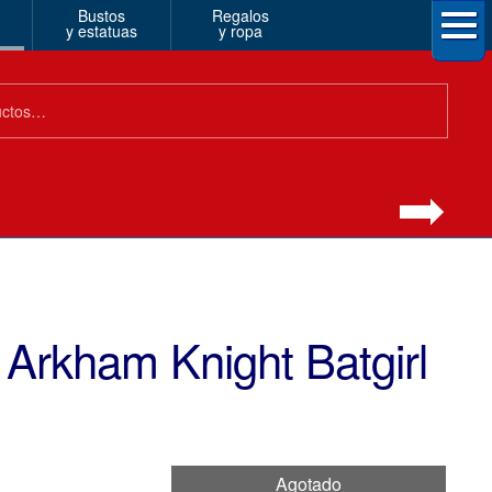
Bustos
Regalos
y estatuas
y ropa
Arkham Knight Batgirl
Agotado