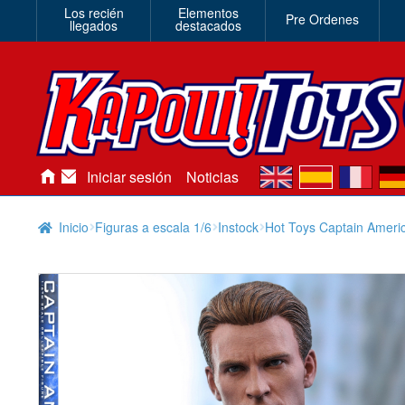
Los recién
Elementos
Pre Ordenes
llegados
destacados
en
es
fr
de
Iniciar sesión
Noticias
Inicio
Figuras a escala 1/6
Instock
Hot Toys Captain Amer