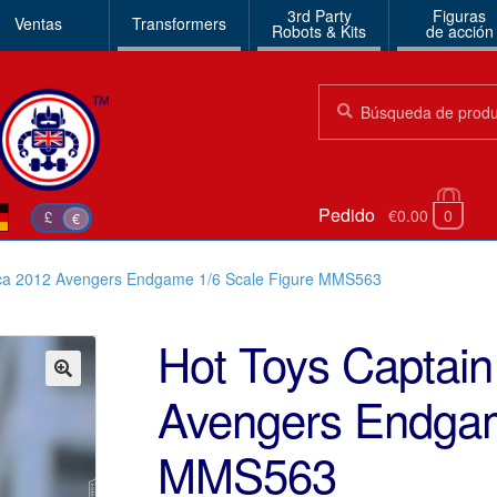
3rd Party
Figuras
Ventas
Transformers
Robots & Kits
de acción
Búsqueda:
Búsqueda
Pedido
€0.00
0
£
€
ica 2012 Avengers Endgame 1/6 Scale Figure MMS563
Hot Toys Captai
Avengers Endgam
🔍
MMS563