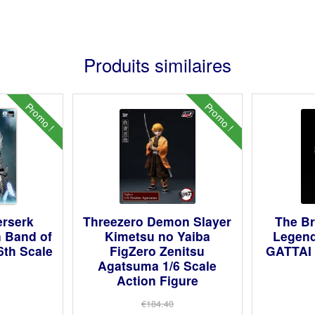
Produits similaires
Promo !
Promo !
erserk
Threezero Demon Slayer
The Br
n Band of
Kimetsu no Yaiba
Legen
6th Scale
FigZero Zenitsu
GATTAI
Agatsuma 1/6 Scale
Action Figure
€184.40