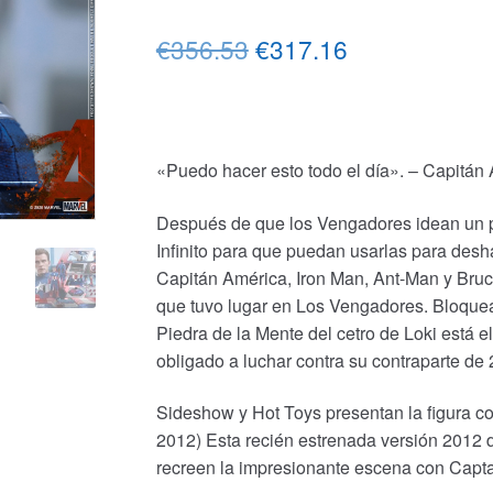
El
El
€356.53
€317.16
precio
precio
original
actual
era:
es:
«Puedo hacer esto todo el día». – Capitán
€356.53.
€317.16.
Después de que los Vengadores idean un pla
Infinito para que puedan usarlas para des
Capitán América, Iron Man, Ant-Man y Bruc
que tuvo lugar en Los Vengadores. Bloque
Piedra de la Mente del cetro de Loki está 
obligado a luchar contra su contraparte de
Sideshow y Hot Toys presentan la figura co
2012) Esta recién estrenada versión 2012 d
recreen la impresionante escena con Capt