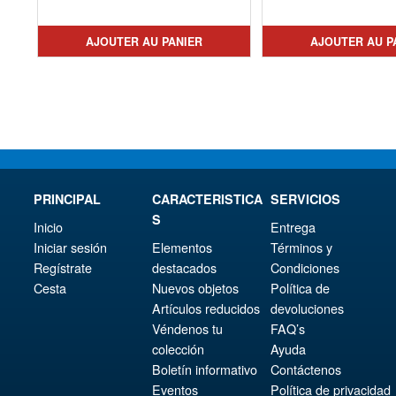
prix
Le
initial
prix
init
prix
était :
actuel
AJOUTER AU PANIER
AJOUTER AU P
étai
act
€491.72.
est :
€30
est 
€454.83.
€27
PRINCIPAL
CARACTERISTICA
SERVICIOS
S
Inicio
Entrega
Iniciar sesión
Elementos
Términos y
Regístrate
destacados
Condiciones
Cesta
Nuevos objetos
Política de
Artículos reducidos
devoluciones
Véndenos tu
FAQ’s
colección
Ayuda
Boletín informativo
Contáctenos
Eventos
Política de privacidad