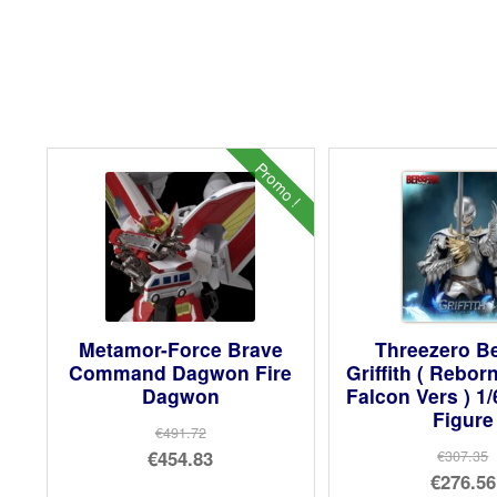
Promo !
Metamor-Force Brave
Threezero B
Command Dagwon Fire
Griffith ( Rebor
Dagwon
Falcon Vers ) 1/
Figure
€491.72
Le
€454.83
€307.35
Le
€276.56
prix
Le