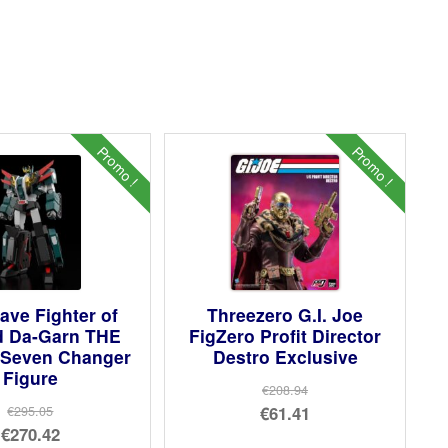
Promo !
Promo !
ave Fighter of
Threezero G.I. Joe
d Da-Garn THE
FigZero Profit Director
 Seven Changer
Destro Exclusive
Figure
€208.94
Le
€61.41
€295.05
Le
€270.42
prix
Le