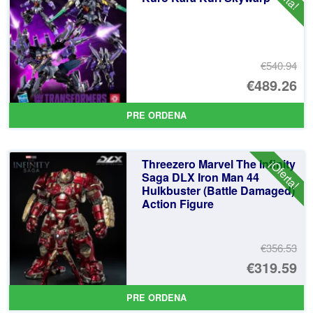
€540.94
El
€489.26
pr
El
PRE ORDENA
or
pr
er
ac
Threezero Marvel The Infinity
¡Oferta!
€5
es
Saga DLX Iron Man 44
Hulkbuster (Battle Damaged)
€4
Action Figure
€356.53
El
€319.59
pr
El
PRE ORDENA
or
pr