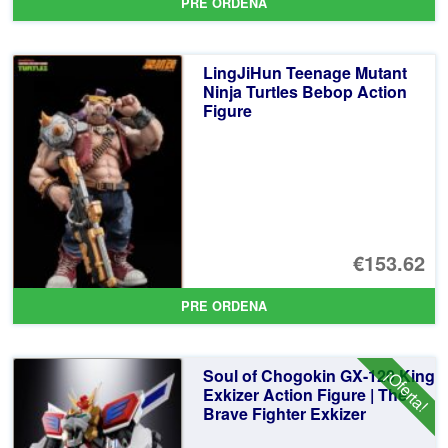
PRE ORDENA
LingJiHun Teenage Mutant
Ninja Turtles Bebop Action
Figure
€153.62
PRE ORDENA
Soul of Chogokin GX-120 King
¡Oferta!
Exkizer Action Figure | The
Brave Fighter Exkizer