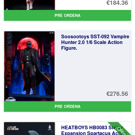
El
€184.36
pr
El
PRE ORDENA
or
pr
er
ac
Soosootoys SST-092 Vampire
€2
es
Hunter 2.0 1/6 Scale Action
Figure.
€1
€276.56
PRE ORDENA
HEATBOYS HB0083 Stellar
¡Oferta!
Expansion Spartacus Action