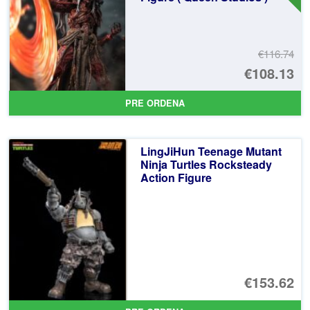
€116.74
El
€108.13
pr
El
PRE ORDENA
or
pr
er
ac
LingJiHun Teenage Mutant
€1
es
Ninja Turtles Rocksteady
Action Figure
€1
€153.62