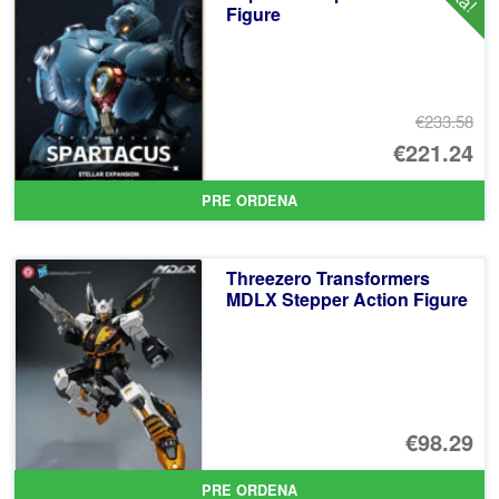
Figure
€233.58
El
€221.24
pr
El
PRE ORDENA
or
pr
er
ac
Threezero Transformers
€2
es
MDLX Stepper Action Figure
€2
€98.29
PRE ORDENA