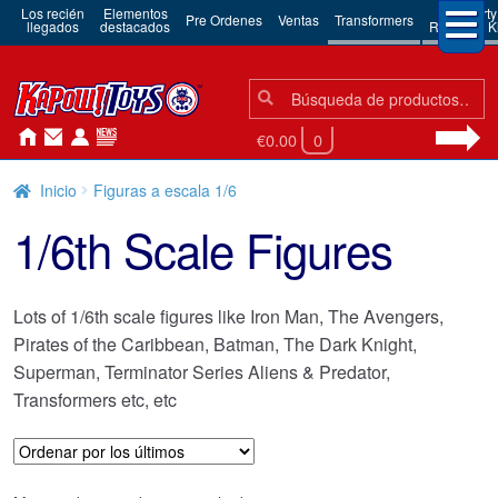
Los recién
Elementos
3rd Party
Pre Ordenes
Ventas
Transformers
llegados
destacados
Robots & Ki
Búsqueda:
Búsqueda
€0.00
0
Inicio
Figuras a escala 1/6
1/6th Scale Figures
Lots of 1/6th scale figures like Iron Man, The Avengers,
Pirates of the Caribbean, Batman, The Dark Knight,
Superman, Terminator Series Aliens & Predator,
Transformers etc, etc