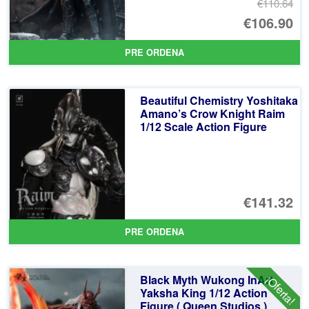
€110.64
El
€106.90
pr
El
PRE ORDENA
or
pr
er
ac
Beautiful Chemistry Yoshitaka
€1
es
Amano’s Crow Knight Raim
1/12 Scale Action Figure
€1
€141.32
PRE ORDENA
Black Myth Wukong InArt
¡Oferta!
Yaksha King 1/12 Action
Figure ( Queen Studios )