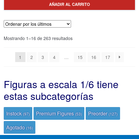
pr
El
AÑADIR AL CARRITO
or
pr
er
ac
€1
es
Ordenado
Mostrando 1–16 de 263 resultados
€1
por
los
1
2
3
4
…
15
16
17
últimos
Figuras a escala 1/6 tiene
estas subcategorías
Instock
Premium Figures
Preorder
(97)
(53)
(127)
Agotado
(16)