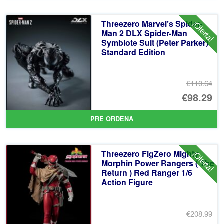
er
ac
Threezero Marvel’s Spider-
¡Oferta!
€3
es
Man 2 DLX Spider-Man
Symbiote Suit (Peter Parker)
€3
Standard Edition
€110.64
El
€98.29
pr
El
PRE ORDENA
or
pr
er
ac
Threezero FigZero Mighty
¡Oferta!
€1
es
Morphin Power Rangers ( The
Return ) Red Ranger 1/6
€9
Action Figure
€208.99