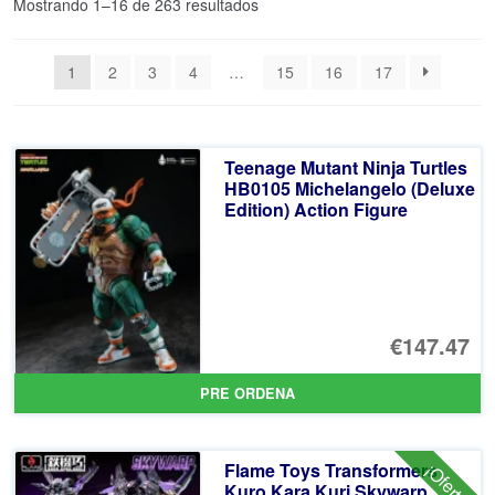
Ordenado
Mostrando 1–16 de 263 resultados
por
los
1
2
3
4
…
15
16
17
últimos
Teenage Mutant Ninja Turtles
HB0105 Michelangelo (Deluxe
Edition) Action Figure
€147.47
PRE ORDENA
Flame Toys Transformers
¡Oferta!
Kuro Kara Kuri Skywarp