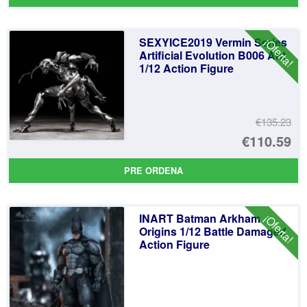
SEXYICE2019 Vermin Series
¡Oferta!
Artificial Evolution B006 Ant
1/12 Action Figure
€135.23
El
€110.59
pr
El
PRE ORDENA
or
pr
er
ac
INART Batman Arkham
¡Oferta!
€1
es
Origins 1/12 Battle Damaged
Action Figure
€1