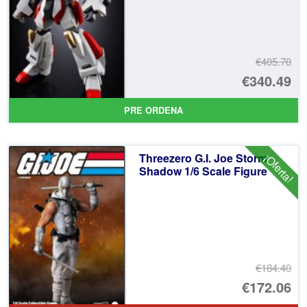
€405.70
El
€340.49
pr
El
PRE ORDENA
or
pr
er
ac
Threezero G.I. Joe Storm
¡Oferta!
€4
es
Shadow 1/6 Scale Figure
€3
€184.40
El
€172.06