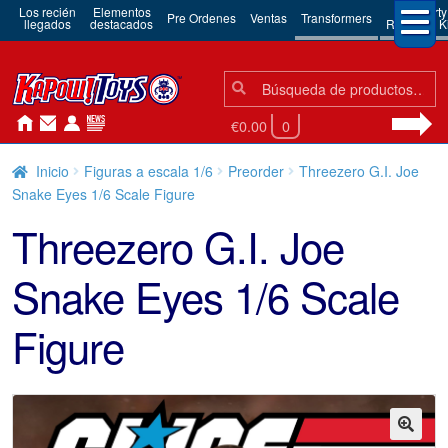
Los recién
Elementos
3rd Party
Pre Ordenes
Ventas
Transformers
llegados
destacados
Robots & Ki
Búsqueda:
Búsqueda
€0.00
0
Inicio
Figuras a escala 1/6
Preorder
Threezero G.I. Joe
Snake Eyes 1/6 Scale Figure
Threezero G.I. Joe
Snake Eyes 1/6 Scale
Figure