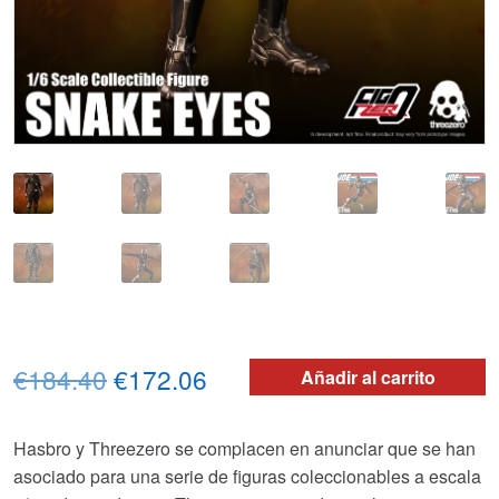
El
El
€184.40
€172.06
Añadir al carrito
precio
precio
Hasbro y Threezero se complacen en anunciar que se han
original
actual
asociado para una serie de figuras coleccionables a escala
era:
es: