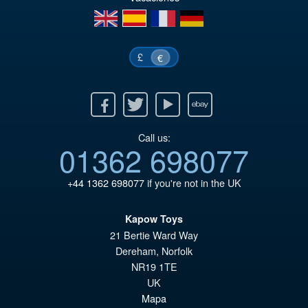
€9
es
en
es
fr
de
€8
£
€
Facebook
Twitter
Youtube
Ebay
Call us:
01362 698077
+44 1362 698077
if you're not in the UK
Kapow Toys
21 Bertie Ward Way
Dereham
,
Norfolk
NR19 1TE
UK
Mapa