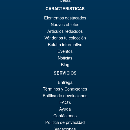
CARACTERISTICAS
€98.34
Elementos destacados
El
€86.00
Nuevos objetos
Artículos reducidos
pr
El
Véndenos tu colección
PRE ORDENA
or
pr
Boletín informativo
Eventos
er
ac
Noticias
S.H.Figuarts One Piece Sir
¡Oferta!
€9
es
Crocodile (Marineford) Action
Blog
Figure
€8
SERVICIOS
Entrega
Términos y Condiciones
€98.29
Política de devoluciones
El
€86.00
FAQ’s
pr
El
Ayuda
PRE ORDENA
Contáctenos
or
pr
Política de privacidad
er
ac
Vacaciones