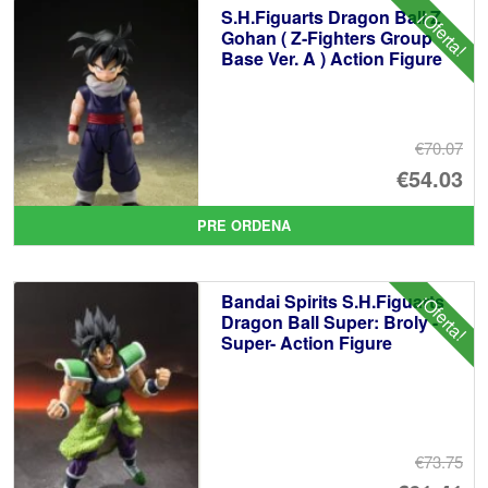
S.H.Figuarts Dragon Ball Z
¡Oferta!
Gohan ( Z-Fighters Group
Base Ver. A ) Action Figure
€70.07
El
€54.03
pr
El
PRE ORDENA
or
pr
er
ac
Bandai Spirits S.H.Figuarts
¡Oferta!
€7
es
Dragon Ball Super: Broly -
Super- Action Figure
€5
€73.75