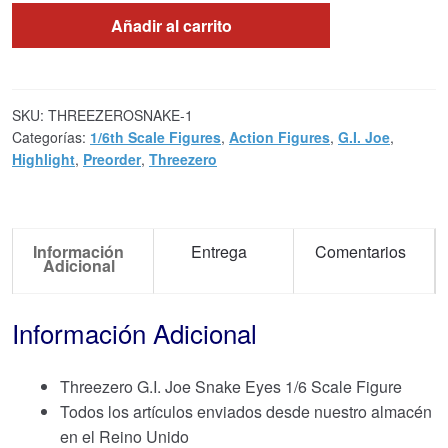
Añadir al carrito
SKU:
THREEZEROSNAKE-1
Categorías:
1/6th Scale Figures
,
Action Figures
,
G.I. Joe
,
Highlight
,
Preorder
,
Threezero
Información
Entrega
Comentarios
Adicional
Información Adicional
Threezero G.I. Joe Snake Eyes 1/6 Scale Figure
Todos los artículos enviados desde nuestro almacén
en el Reino Unido