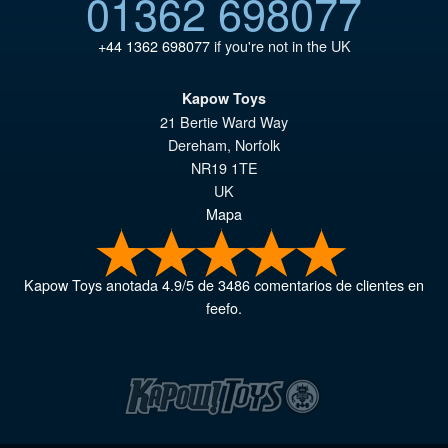
01362 698077
+44 1362 698077
if you're not in the UK
Kapow Toys
21 Bertie Ward Way
Dereham
,
Norfolk
NR19 1TE
UK
Mapa
Kapow Toys
anotada
4.9
/
5
de
3486
comentarios de clientes en
feefo.