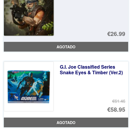
€26.99
AGOTADO
G.I. Joe Classified Series
Snake Eyes & Timber (Ver.2)
€61.46
El
€58.95
pr
El
AGOTADO
or
pr