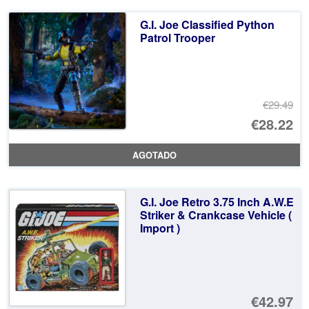
er
ac
G.I. Joe Classified Python
€6
es
Patrol Trooper
€5
€29.49
El
€28.22
pr
El
AGOTADO
or
pr
er
ac
G.I. Joe Retro 3.75 Inch A.W.E
€2
es
Striker & Crankcase Vehicle (
Import )
€2
€42.97