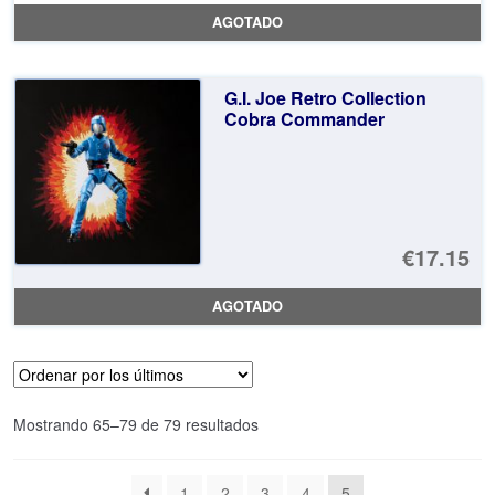
pr
El
AGOTADO
or
pr
er
ac
G.I. Joe Retro Collection
€5
es
Cobra Commander
€4
€17.15
AGOTADO
Ordenado
Mostrando 65–79 de 79 resultados
por
los
1
2
3
4
5