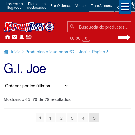
Los recién
Elementos
3rd Party
Pre Ordenes
Ventas
Transformers
llegados
destacados
Robots & Ki
Búsqueda:
Búsqueda
€0.00
0
Inicio
Productos etiquetados “G.I. Joe”
Página 5
G.I. Joe
Ordenado
Mostrando 65–79 de 79 resultados
por
los
1
2
3
4
5
últimos