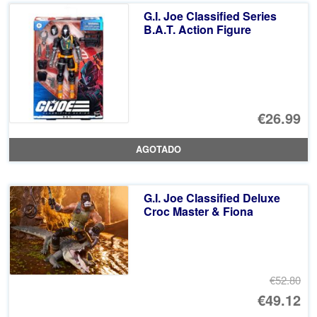
er
ac
G.I. Joe Classified Series
€2
es
B.A.T. Action Figure
€2
€26.99
AGOTADO
G.I. Joe Classified Deluxe
Croc Master & Fiona
€52.80
El
€49.12