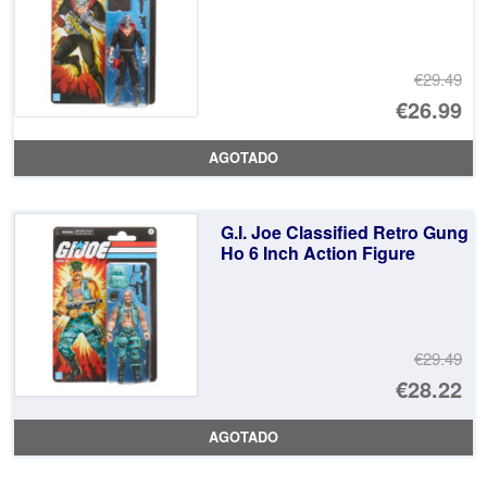
€29.49
El
€26.99
pr
El
AGOTADO
or
pr
er
ac
G.I. Joe Classified Retro Gung
€2
es
Ho 6 Inch Action Figure
€2
€29.49
El
€28.22
pr
El
AGOTADO
or
pr