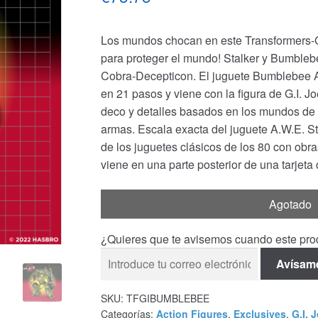
Los mundos chocan en este Transformers-G.
para proteger el mundo! Stalker y Bumblebee
Cobra-Decepticon. El juguete Bumblebee A.
en 21 pasos y viene con la figura de G.I. J
deco y detalles basados en los mundos de T
armas. Escala exacta del juguete A.W.E. St
de los juguetes clásicos de los 80 con obra
viene en una parte posterior de una tarjeta 
Agotado
¿Quieres que te avisemos cuando este prod
Avísam
SKU:
TFGIBUMBLEBEE
Categorías:
Action Figures
,
Exclusives
,
G.I. 