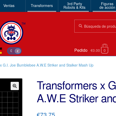
3rd Party
Figuras
Ventas
Transformers
Robots & Kits
de acción
Búsqueda:
Búsqueda
Pedido
€0.00
0
£
€
x G.I. Joe Bumblebee A.W.E Striker and Stalker Mash Up
Transformers x G
A.W.E Striker an
🔍
€73.75