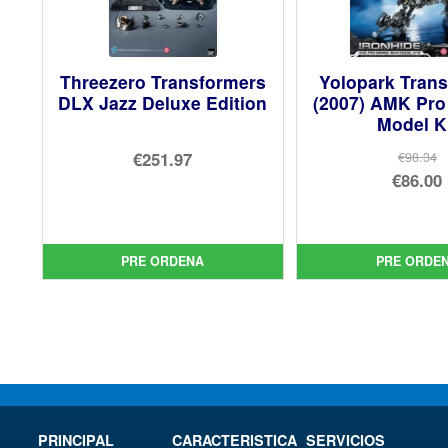
Threezero Transformers
Yolopark Tran
DLX Jazz Deluxe Edition
(2007) AMK Pro
Model K
€251.97
€98.34
El
€86.00
pre
El
orig
pre
era:
act
PRE ORDENA
PRE ORDE
€98.
es:
€86.
PRINCIPAL
CARACTERISTICA
SERVICIOS