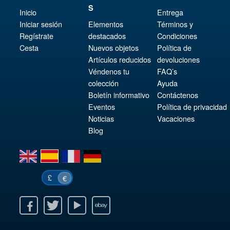
S
Inicio
Entrega
Iniciar sesión
Elementos
Términos y
Regístrate
destacados
Condiciones
Cesta
Nuevos objetos
Política de
Artículos reducidos
devoluciones
Véndenos tu
FAQ’s
colección
Ayuda
Boletín informativo
Contáctenos
Eventos
Política de privacidad
Noticias
Vacaciones
Blog
en
es
fr
de
£
€
k
itter
Youtube
Ebay