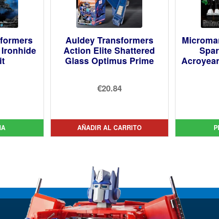
sformers
Auldey Transformers
Microma
 Ironhide
Action Elite Shattered
Spa
it
Glass Optimus Prime
Acroyear
€20.84
cio
inal
cio
ual
NA
AÑADIR AL CARRITO
P
34.
00.