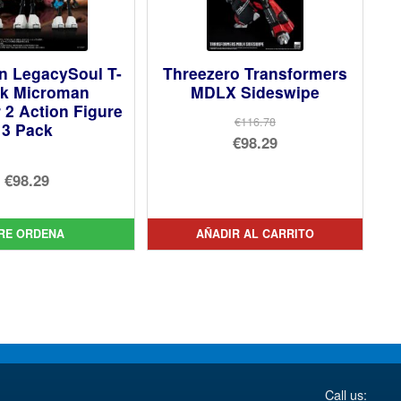
n LegacySoul T-
Threezero Transformers
rk Microman
MDLX Sideswipe
 2 Action Figure
€116.78
3 Pack
El
€98.29
precio
El
€98.29
original
precio
era:
actual
RE ORDENA
AÑADIR AL CARRITO
€116.78.
es:
€98.29.
Call us: