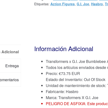
Etiquetas:
Action Figures
,
G.I. Joe
,
Hasbro
,
T
Información Adicional
 Adicional
Transformers x G.I. Joe Bumblebee 
Entrega
Todos los artículos enviados desde
Precio:
€
73.75 EUR
Estado del inventario: Out Of Stock
omentarios
Unidad de mantenimiento de stoc
Fabricante: Hasbro
Marca:
Transformers X G.I. Joe
PELIGRO DE ASFIXIA: Este producto