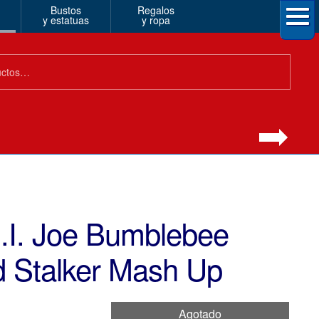
Bustos
Regalos
y estatuas
y ropa
.I. Joe Bumblebee
d Stalker Mash Up
Agotado