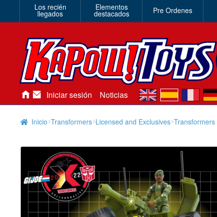
Los recién
Elementos
Pre Ordenes
llegados
destacados
en
es
fr
de
Iniciar sesión
Noticias
Inicio
Transformers
Licensed and Exclusives
Transformers 