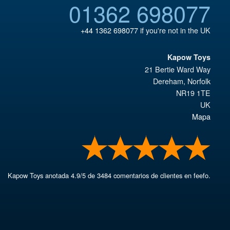
01362 698077
+44 1362 698077
if you're not in the UK
Kapow Toys
21 Bertie Ward Way
Dereham
,
Norfolk
NR19 1TE
UK
Mapa
Kapow Toys
anotada
4.9
/
5
de
3484
comentarios de clientes en feefo.