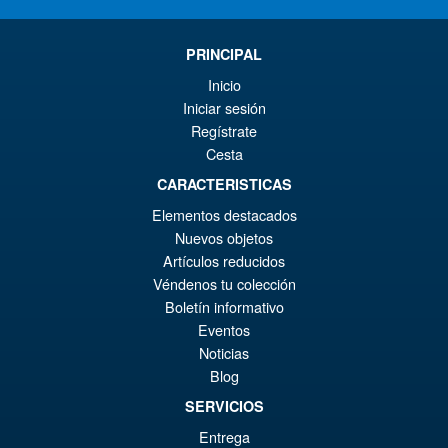
Super7 G.I.Joe ReAction+
PRINCIPAL
Flash Action Figure
Inicio
Iniciar sesión
Regístrate
Cesta
CARACTERISTICAS
€18.38
Elementos destacados
Nuevos objetos
AÑADIR AL CARRITO
Artículos reducidos
Véndenos tu colección
Transformers x G.I. Joe
¡Oferta!
Boletín informativo
Megatron H.I.S.S Tank and
Eventos
Baroness Mash Up.
Noticias
Blog
SERVICIOS
€110.64
Entrega