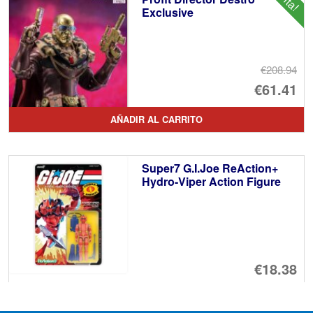
Exclusive
€208.94
El
€61.41
pr
El
AÑADIR AL CARRITO
or
pr
er
ac
Super7 G.I.Joe ReAction+
€2
es
Hydro-Viper Action Figure
€6
€18.38
AÑADIR AL CARRITO