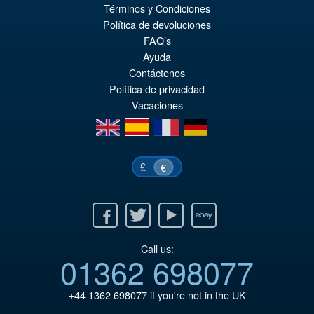
El
€104.44
Términos y Condiciones
pr
El
Política de devoluciones
AÑADIR AL CARRITO
FAQ’s
or
pr
Ayuda
er
ac
Contáctenos
€1
es
Política de privacidad
Vacaciones
€1
en
es
fr
de
£
€
Facebook
Twitter
Youtube
Ebay
Call us:
01362 698077
+44 1362 698077
if you're not in the UK