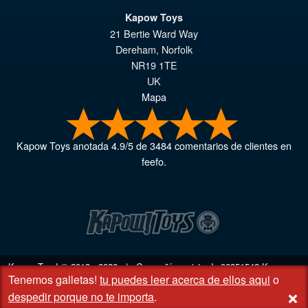
Kapow Toys
21 Bertie Ward Way
Dereham
,
Norfolk
NR19 1TE
UK
Mapa
Kapow Toys
anotada
4.9
/
5
de
3484
comentarios de clientes en
feefo.
Kapow Toys! © 2013 - 2026 | Compañía registrada
06851542
Kapow
Tenemos galletas!
tu puedes leer acerca de ellos aqui
o
Toys Limited | Oficina registrada DC Business Centre, 10 Charles Wood
+
Rd, Rash's Green, Dereham, Norfolk NR19 1SX | VAT GB 948221025
despedir porque no te importa
.