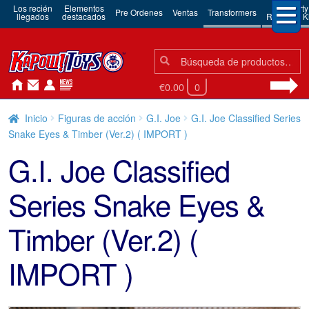
Los recién
Elementos
3rd Party
Pre Ordenes
Ventas
Transformers
llegados
destacados
Robots & Ki
Búsqueda:
Búsqueda
€0.00
0
Inicio
Figuras de acción
G.I. Joe
G.I. Joe Classified Series
Snake Eyes & Timber (Ver.2) ( IMPORT )
G.I. Joe Classified
Series Snake Eyes &
Timber (Ver.2) (
IMPORT )