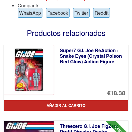
Compartir:
WhatsApp
Facebook
Twitter
Reddit
Productos relacionados
Super7 G.I. Joe ReAction+
Snake Eyes (Crystal Poison
Red Glow) Action Figure
€18.38
AÑADIR AL CARRITO
Threezero G.I. Joe FigZero
¡Oferta!
Profit Director Destro