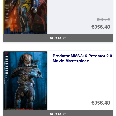
€381.12
El
€356.48
pr
El
AGOTADO
or
pr
er
ac
Predator MMS816 Predator 2.0
€3
es
Movie Masterpiece
€3
€356.48
AGOTADO