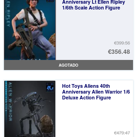
€3
es
Anniversary Lt Ellen Ripley
1/6th Scale Action Figure
€2
€399.56
El
€356.48
pr
El
AGOTADO
or
pr
er
ac
Hot Toys Aliens 40th
€3
es
Anniversary Alien Warrior 1/6
Deluxe Action Figure
€3
€479.47