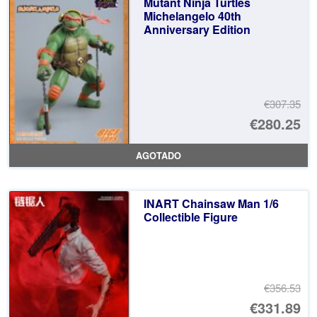
Mutant Ninja Turtles
Michelangelo 40th
€2
Anniversary Edition
€307.35
El
€280.25
pr
El
AGOTADO
or
pr
er
ac
INART Chainsaw Man 1/6
€3
es
Collectible Figure
€2
€356.53
El
€331.89