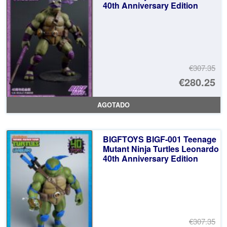
40th Anniversary Edition
€3
€307.35
El
€280.25
pr
El
AGOTADO
or
pr
er
ac
BIGFTOYS BIGF-001 Teenage
€3
es
Mutant Ninja Turtles Leonardo
40th Anniversary Edition
€2
€307.35