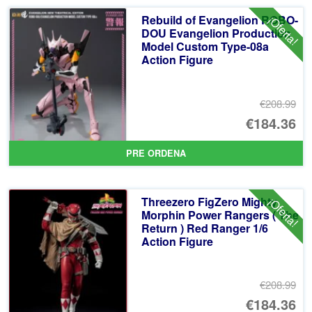
Rebuild of Evangelion ROBO-
¡Oferta!
DOU Evangelion Production
Model Custom Type-08a
Action Figure
€208.99
El
€184.36
pr
El
PRE ORDENA
or
pr
er
ac
Threezero FigZero Mighty
¡Oferta!
€2
es
Morphin Power Rangers ( The
Return ) Red Ranger 1/6
€1
Action Figure
€208.99
El
€184.36