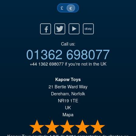
£
€
Facebook
Twitter
Youtube
Ebay
Call us:
01362 698077
+44 1362 698077
if you're not in the UK
Kapow Toys
21 Bertie Ward Way
Dereham
,
Norfolk
NR19 1TE
UK
Mapa