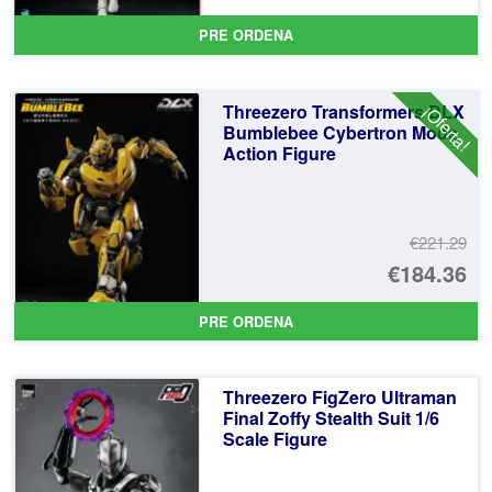
pr
El
PRE ORDENA
or
pr
er
ac
Threezero Transformers DLX
¡Oferta!
€2
es
Bumblebee Cybertron Mode
Action Figure
€1
€221.29
El
€184.36
pr
El
PRE ORDENA
or
pr
er
ac
Threezero FigZero Ultraman
€2
es
Final Zoffy Stealth Suit 1/6
Scale Figure
€1