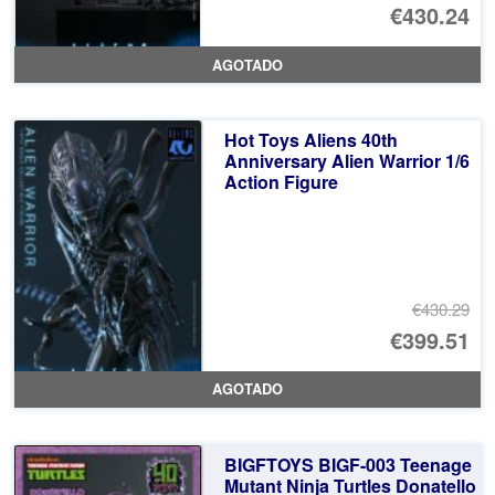
El
€430.24
pr
El
AGOTADO
or
pr
er
ac
Hot Toys Aliens 40th
€4
es
Anniversary Alien Warrior 1/6
Action Figure
€4
€430.29
El
€399.51
pr
El
AGOTADO
or
pr
er
ac
BIGFTOYS BIGF-003 Teenage
€4
es
Mutant Ninja Turtles Donatello