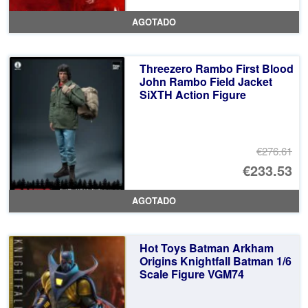
pr
El
AGOTADO
or
pr
er
ac
Threezero Rambo First Blood
€3
es
John Rambo Field Jacket
SiXTH Action Figure
€3
€276.61
El
€233.53
pr
El
AGOTADO
or
pr
er
ac
Hot Toys Batman Arkham
€2
es
Origins Knightfall Batman 1/6
Scale Figure VGM74
€2