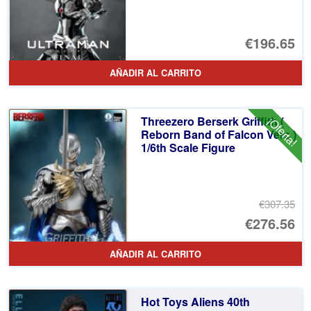
€196.65
AÑADIR AL CARRITO
Threezero Berserk Griffith (
¡Oferta!
Reborn Band of Falcon Vers )
1/6th Scale Figure
€307.35
El
€276.56
pr
El
AÑADIR AL CARRITO
or
pr
er
ac
Hot Toys Aliens 40th