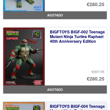
El
€280.25
pr
El
AGOTADO
or
pr
er
ac
BIGFTOYS BIGF-002 Teenage
€3
es
Mutant Ninja Turtles Raphael
40th Anniversary Edition
€2
€307.35
El
€280.25
pr
El
AGOTADO
or
pr
er
ac
BIGFTOYS BIGF-004 Teenage
€3
es