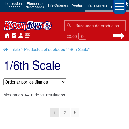
Los recién
Elementos
3rd Party
Pre Ordenes
Ventas
Transformers
llegados
destacados
Robots & Ki
Búsqueda:
Búsqueda
€0.00
0
Inicio
Productos etiquetados “1/6th Scale”
1/6th Scale
Ordenado
Mostrando 1–16 de 21 resultados
por
los
1
2
últimos