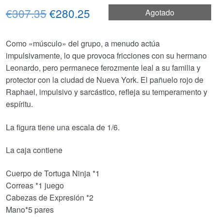
El
El
€307.35
€280.25
Agotado
precio
precio
Como «músculo» del grupo, a menudo actúa
original
actual
impulsivamente, lo que provoca fricciones con su hermano
era:
es:
Leonardo, pero permanece ferozmente leal a su familia y
protector con la ciudad de Nueva York. El pañuelo rojo de
€307.35.
€280.25.
Raphael, impulsivo y sarcástico, refleja su temperamento y
espíritu.
La figura tiene una escala de 1/6.
La caja contiene
Cuerpo de Tortuga Ninja *1
Correas *1 juego
Cabezas de Expresión *2
Mano*5 pares