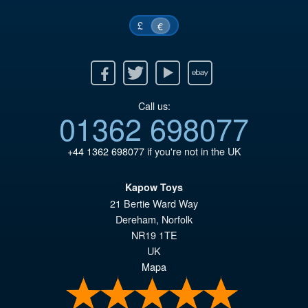
€5
£
€
Facebook
Twitter
Youtube
Ebay
Call us:
01362 698077
+44 1362 698077
if you're not in the UK
Kapow Toys
21 Bertie Ward Way
Dereham
,
Norfolk
NR19 1TE
UK
Mapa