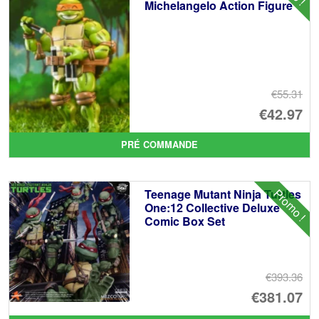
Michelangelo Action Figure
€55.31
Le
€42.97
pr
Le
PRÉ COMMANDE
ini
pr
éta
ac
Promo !
Teenage Mutant Ninja Turtles
€5
es
One:12 Collective Deluxe
Comic Box Set
€4
€393.36
Le
€381.07
pr
Le