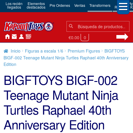
Los recién
Elementos
3rd Party
Pre Ordenes
Ventas
Transformers
llegados
destacados
Robots & Ki
Búsqueda:
Búsqueda
€0.00
0
Inicio
Figuras a escala 1/6
Premium Figures
BIGFTOYS
BIGF-002 Teenage Mutant Ninja Turtles Raphael 40th Anniversary
Edition
BIGFTOYS BIGF-002
Teenage Mutant Ninja
Turtles Raphael 40th
Anniversary Edition