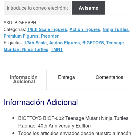
Avísame
SKU:
BIGFRAPH
Categorías:
1/6th Scale Figures
,
Action Figures
,
Ninja Turtles
,
Premium Figures
,
Preorder
Etiquetas:
1/6th Scale
,
Action Figures
,
BIGFTOYS
,
Teenage
Muntant Ninja Turtles
,
TMNT
Información
Entrega
Comentarios
Adicional
Información Adicional
BIGFTOYS BIGF-002 Teenage Mutant Ninja Turtles
Raphael 40th Anniversary Edition
Todos los artículos enviados desde nuestro almacén