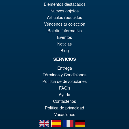
€208.99
Elementos destacados
Le
€184.36
Nuevos objetos
Artículos reducidos
pr
Le
PRÉ COMMANDE
Véndenos tu colección
ini
pr
Boletín informativo
éta
ac
Eventos
Promo !
Threezero Transformers
Noticias
€2
es
Bumblebee PREMIUM Gold
Blog
Bumblebee Figure
€1
SERVICIOS
Entrega
Términos y Condiciones
€553.24
Política de devoluciones
Le
€504.01
FAQ’s
pr
Le
Ayuda
AJOUTER AU PANIER
ini
pr
Contáctenos
Política de privacidad
éta
ac
Vacaciones
€5
es
en
es
fr
de