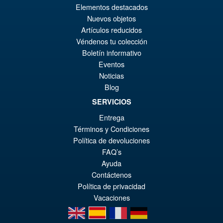
Elementos destacados
€79.90
Nuevos objetos
El
€67.56
Artículos reducidos
pr
El
Véndenos tu colección
PRE ORDENA
Boletín informativo
or
pr
Eventos
er
ac
Noticias
Bandai S.H.Figuarts Jujutsu
¡Oferta!
Blog
€7
es
Kaisen Choso Action Figure
SERVICIOS
€6
Entrega
Términos y Condiciones
Política de devoluciones
€86.05
FAQ’s
El
€67.56
Ayuda
pr
El
Contáctenos
PRE ORDENA
or
pr
Política de privacidad
Vacaciones
er
ac
en
es
fr
de
€8
es