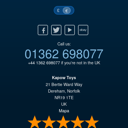
€6
£
€
Facebook
Twitter
Youtube
Ebay
Call us:
01362 698077
+44 1362 698077
if you're not in the UK
Kapow Toys
21 Bertie Ward Way
Dereham
,
Norfolk
NR19 1TE
UK
Mapa