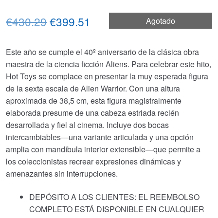
El
El
€430.29
€399.51
Agotado
precio
precio
Este año se cumple el 40º aniversario de la clásica obra
original
actual
maestra de la ciencia ficción Aliens. Para celebrar este hito,
era:
es:
Hot Toys se complace en presentar la muy esperada figura
de la sexta escala de Alien Warrior. Con una altura
€430.29.
€399.51.
aproximada de 38,5 cm, esta figura magistralmente
elaborada presume de una cabeza estriada recién
desarrollada y fiel al cinema. Incluye dos bocas
intercambiables—una variante articulada y una opción
amplia con mandíbula interior extensible—que permite a
los coleccionistas recrear expresiones dinámicas y
amenazantes sin interrupciones.
DEPÓSITO A LOS CLIENTES: EL REEMBOLSO
COMPLETO ESTÁ DISPONIBLE EN CUALQUIER