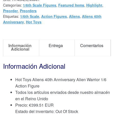
Categorías:
1/6th Scale Figures
,
Featured Items
,
Highlight
,
Preorder
,
Preorders
Etiquetas:
1/6th Scale
,
Action Figures
,
Aliens
,
Aliens 40th
Anniversary
,
Hot Toys
Información
Entrega
Comentarios
Adicional
Información Adicional
Hot Toys Aliens 40th Anniversary Alien Warrior 1/6
Action Figure
Todos los artículos enviados desde nuestro almacén
en el Reino Unido
Precio:
€
399.51 EUR
Estado del inventario: Out Of Stock