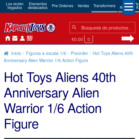
Los recién
Elementos
3rd Party
Pre Ordenes
Ventas
Transformers
llegados
destacados
Robots & Ki
Búsqueda:
Búsqueda
€0.00
0
Inicio
Figuras a escala 1/6
Preorder
Hot Toys Aliens 40th
Anniversary Alien Warrior 1/6 Action Figure
Hot Toys Aliens 40th
Anniversary Alien
Warrior 1/6 Action
Figure