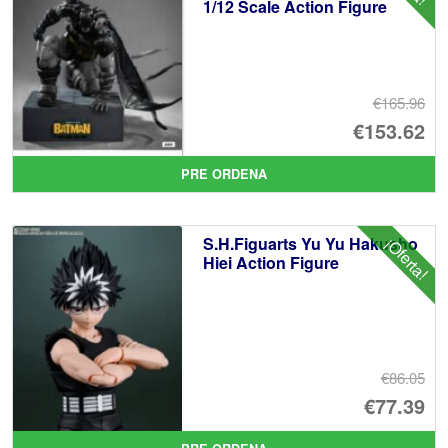
1/12 Scale Action Figure
€165.96
El
€153.62
pr
El
PRE ORDENA
or
pr
er
ac
S.H.Figuarts Yu Yu Hakusho
¡Oferta!
€1
es
Hiei Action Figure
€1
€86.05
El
€77.39
pr
El