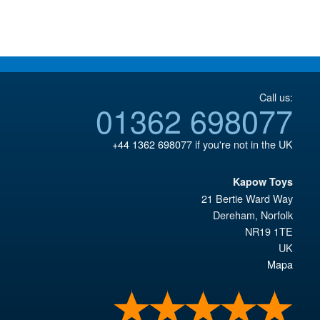
€98.29.
€110.59.
Call us:
01362 698077
+44 1362 698077
if you're not in the UK
Kapow Toys
21 Bertie Ward Way
Dereham
,
Norfolk
NR19 1TE
UK
Mapa