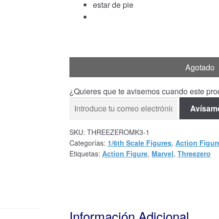
estar de pie
Agotado
¿Quieres que te avisemos cuando este prod
Avísam
SKU:
THREEZEROMK3-1
Categorías:
1/6th Scale Figures
,
Action Figur
Etiquetas:
Action Figure
,
Marvel
,
Threezero
Información Adicional