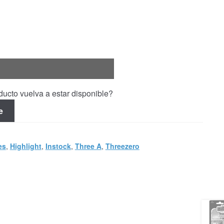
ucto vuelva a estar disponible?
e
es
,
Highlight
,
Instock
,
Three A
,
Threezero