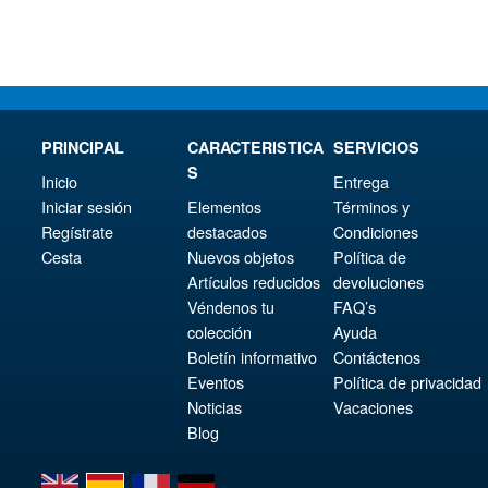
€36.
PRINCIPAL
CARACTERISTICA
SERVICIOS
S
Inicio
Entrega
Iniciar sesión
Elementos
Términos y
Regístrate
destacados
Condiciones
Cesta
Nuevos objetos
Política de
Artículos reducidos
devoluciones
Véndenos tu
FAQ’s
colección
Ayuda
Boletín informativo
Contáctenos
Eventos
Política de privacidad
Noticias
Vacaciones
Blog
en
es
fr
de