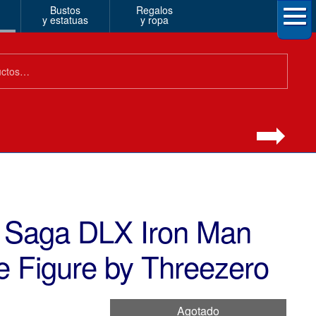
Bustos
Regalos
y estatuas
y ropa
ty Saga DLX Iron Man
e Figure by Threezero
Agotado