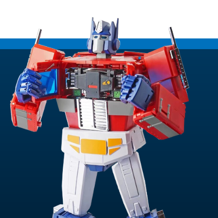
82.
€66.33.