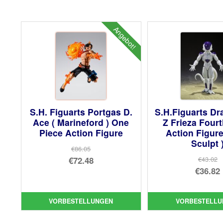
Angebot!
S.H. Figuarts Portgas D.
S.H.Figuarts Dr
Ace ( Marineford ) One
Z Frieza Four
Piece Action Figure
Action Figur
Sculpt 
€86.05
Ursprünglicher
€72.48
€43.02
Urs
€36.82
Preis
Aktueller
Pre
Akt
war:
Preis
war
Pre
€86.05
ist:
VORBESTELLUNGEN
VORBESTELLU
€43
ist:
€72.48.