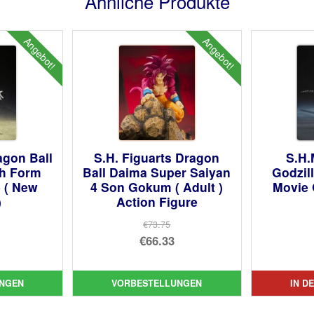
Ähnliche Produkte
Angebot!
Angebot!
agon Ball
S.H. Figuarts Dragon
S.H.
th Form
Ball Daima Super Saiyan
Godzill
e ( New
4 Son Gokum ( Adult )
Movie 
)
Action Figure
€73.75
prünglicher
Ursprünglicher
€66.33
is
ueller
Preis
Aktueller
:
is
war:
Preis
NGEN
VORBESTELLUNGEN
IN D
.02
€73.75
ist: