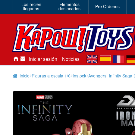
Los recién
Elementos
Pre Ordenes
llegados
destacados
en
es
fr
de
Iniciar sesión
Noticias
Inicio
Figuras a escala 1/6
Instock
Avengers: Infinity Saga