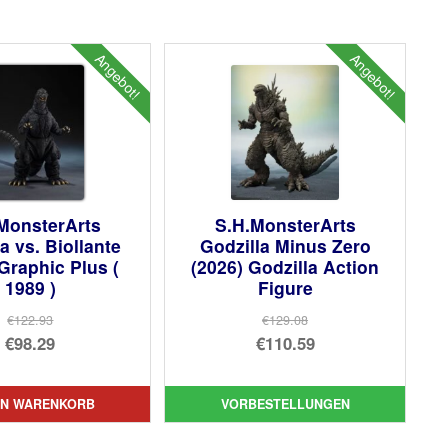
Angebot!
Angebot!
MonsterArts
S.H.MonsterArts
a vs. Biollante
Godzilla Minus Zero
Graphic Plus (
(2026) Godzilla Action
1989 )
Figure
€122.93
€129.08
Ursprünglicher
Ursprünglicher
€98.29
€110.59
Preis
Aktueller
Preis
Aktueller
war:
Preis
war:
Preis
EN WARENKORB
VORBESTELLUNGEN
€122.93
ist:
€129.08
ist: