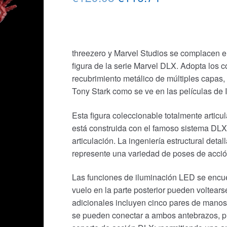
precio
precio
original
actual
era:
es:
threezero y Marvel Studios se complacen e
figura de la serie Marvel DLX. Adopta los c
€129.08.
€116.74.
recubrimiento metálico de múltiples capas, 
Tony Stark como se ve en las películas de 
Esta figura coleccionable totalmente artic
está construida con el famoso sistema DLX
articulación. La ingeniería estructural detal
represente una variedad de poses de acció
Las funciones de iluminación LED se encuen
vuelo en la parte posterior pueden voltearse
adicionales incluyen cinco pares de manos
se pueden conectar a ambos antebrazos, pi