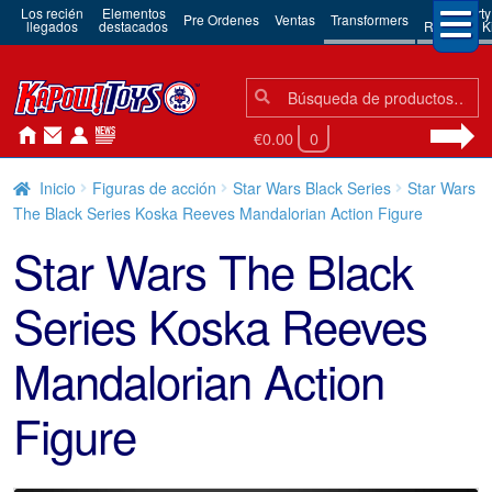
Los recién
Elementos
3rd Party
Pre Ordenes
Ventas
Transformers
llegados
destacados
Robots & Ki
Búsqueda:
Búsqueda
€0.00
0
Inicio
Figuras de acción
Star Wars Black Series
Star Wars
The Black Series Koska Reeves Mandalorian Action Figure
Star Wars The Black
Series Koska Reeves
Mandalorian Action
Figure