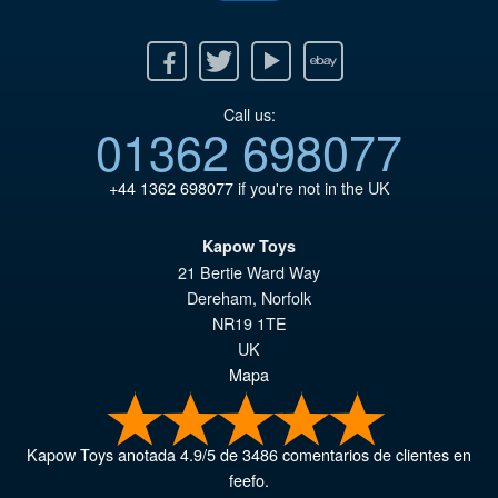
Facebook
Twitter
Youtube
Ebay
Call us:
01362 698077
+44 1362 698077
if you're not in the UK
Kapow Toys
21 Bertie Ward Way
Dereham
,
Norfolk
NR19 1TE
UK
Mapa
Kapow Toys
anotada
4.9
/
5
de
3486
comentarios de clientes en
feefo.