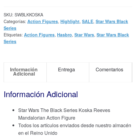
SKU:
SWBLKKOSKA
Categorías:
Action Figures
,
Highlight
,
SALE
,
Star Wars Black
Series
Etiquetas:
Action Figures
,
Hasbro
,
Star Wars
,
Star Wars Black
Series
Información
Entrega
Comentarios
Adicional
Información Adicional
Star Wars The Black Series Koska Reeves
Mandalorian Action Figure
Todos los artículos enviados desde nuestro almacén
en el Reino Unido