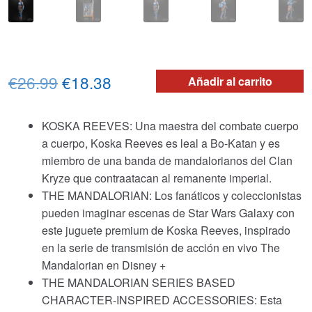
El
El
€26.99
€18.38
Añadir al carrito
precio
precio
KOSKA REEVES: Una maestra del combate cuerpo
original
actual
a cuerpo, Koska Reeves es leal a Bo-Katan y es
era:
es:
miembro de una banda de mandalorianos del Clan
Kryze que contraatacan al remanente imperial.
€26.99.
€18.38.
THE MANDALORIAN: Los fanáticos y coleccionistas
pueden imaginar escenas de Star Wars Galaxy con
este juguete premium de Koska Reeves, inspirado
en la serie de transmisión de acción en vivo The
Mandalorian en Disney +
THE MANDALORIAN SERIES BASED
CHARACTER-INSPIRED ACCESSORIES: Esta