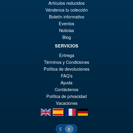
Pr
Ak
Artículos reducidos
VORBESTELLUNGEN
wa
Pr
Véndenos tu colección
Boletín informativo
€8
ist
Angebot!
Eventos
S.H.MonsterArts Godzilla
€7
Noticias
Tokyo SOS Kiryu Graphic Plus
( Mechagodzilla )
Blog
SERVICIOS
Entrega
€172.11
Términos y Condiciones
Ur
€153.62
Política de devoluciones
FAQ’s
Pr
Ak
VORBESTELLUNGEN
Ayuda
wa
Pr
Contáctenos
€1
ist
Política de privacidad
Vacaciones
€1
en
es
fr
de
£
€