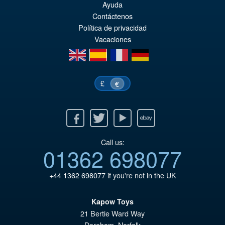
Ayuda
Contáctenos
Política de privacidad
Vacaciones
en
es
fr
de
£
€
Facebook
Twitter
Youtube
Ebay
Call us:
01362 698077
+44 1362 698077
if you're not in the UK
Kapow Toys
21 Bertie Ward Way
Dereham
,
Norfolk