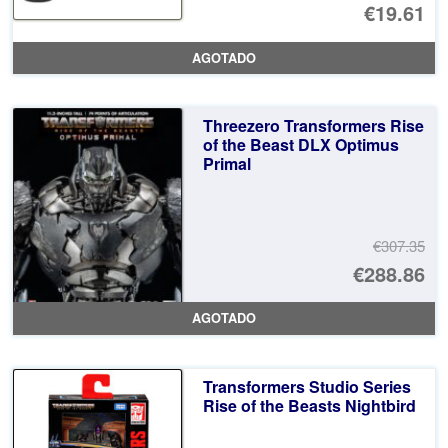
€19.61
AGOTADO
Threezero Transformers Rise
of the Beast DLX Optimus
Primal
€307.35
El
€288.86
pr
El
AGOTADO
or
pr
er
ac
Transformers Studio Series
€3
es
Rise of the Beasts Nightbird
€2