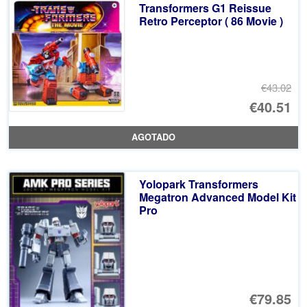
Transformers G1 Reissue
€3
es
Retro Perceptor ( 86 Movie )
€2
€43.02
El
€40.51
pr
El
AGOTADO
or
pr
er
ac
Yolopark Transformers
€4
es
Megatron Advanced Model Kit
Pro
€4
€79.85