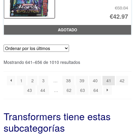
€68.84
El
€42.97
pr
El
AGOTADO
or
pr
er
ac
€6
es
Ordenado
Mostrando 641–656 de 1010 resultados
€4
por
los
1
2
3
…
38
39
40
41
42
últimos
43
44
…
62
63
64
Transformers tiene estas
subcategorías