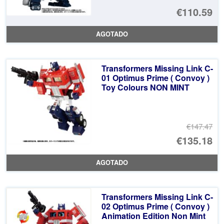
€110.59
AGOTADO
Transformers Missing Link C-
01 Optimus Prime ( Convoy )
Toy Colours NON MINT
€147.47
El
€135.18
pr
El
AGOTADO
or
pr
er
ac
Transformers Missing Link C-
€1
es
02 Optimus Prime ( Convoy )
Animation Edition Non Mint
€1