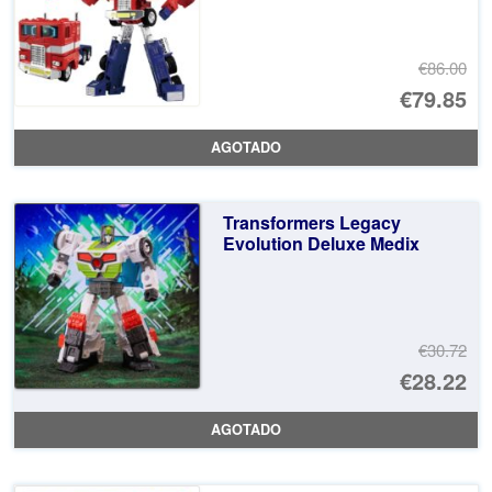
€86.00
El
€79.85
pr
El
AGOTADO
or
pr
er
ac
Transformers Legacy
€8
es
Evolution Deluxe Medix
€7
€30.72
El
€28.22
pr
El
AGOTADO
or
pr
er
ac