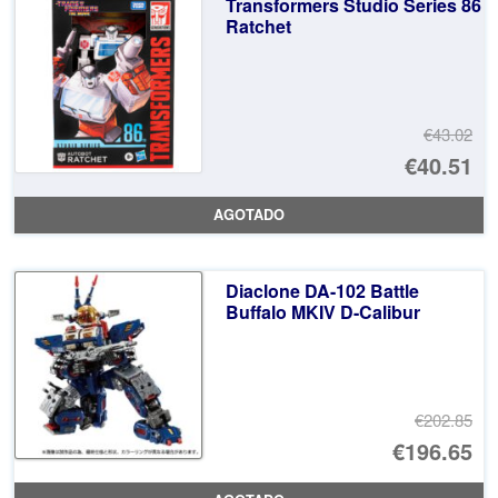
Transformers Studio Series 86
€1
es
Ratchet
€1
€43.02
El
€40.51
pr
El
AGOTADO
or
pr
er
ac
Diaclone DA-102 Battle
€4
es
Buffalo MKIV D-Calibur
€4
€202.85
El
€196.65
pr
El