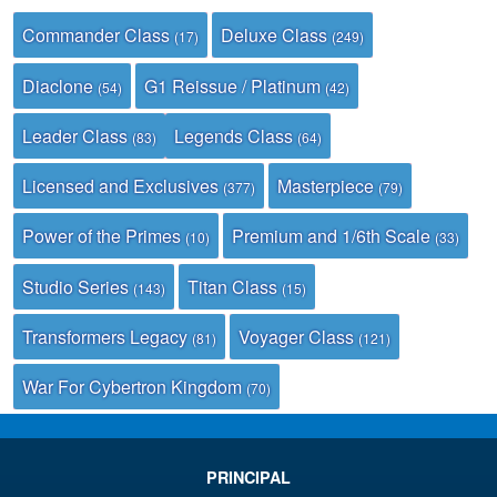
Commander Class
Deluxe Class
(17)
(249)
Diaclone
G1 Reissue / Platinum
(54)
(42)
Leader Class
Legends Class
(83)
(64)
Licensed and Exclusives
Masterpiece
(377)
(79)
Power of the Primes
Premium and 1/6th Scale
(10)
(33)
Studio Series
Titan Class
(143)
(15)
Transformers Legacy
Voyager Class
(81)
(121)
War For Cybertron Kingdom
(70)
PRINCIPAL