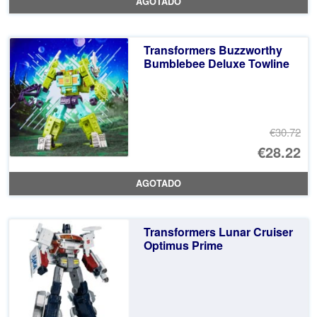
AGOTADO
or
pr
er
ac
Transformers Buzzworthy
€2
es
Bumblebee Deluxe Towline
€1
€30.72
El
€28.22
pr
El
AGOTADO
or
pr
er
ac
Transformers Lunar Cruiser
€3
es
Optimus Prime
€2