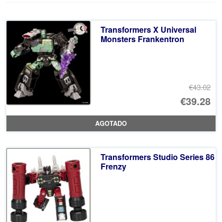
Transformers X Universal
Monsters Frankentron
€43.02
El
€39.28
pr
El
AGOTADO
or
pr
er
ac
Transformers Studio Series 86
€4
es
Frenzy
€3