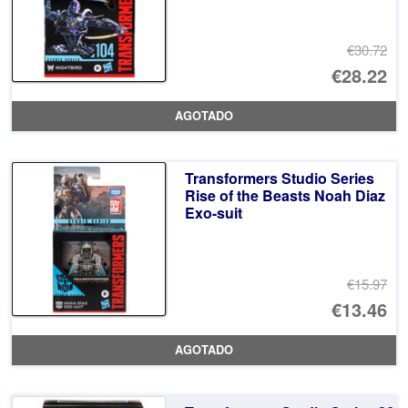
€30.72
El
€28.22
pr
El
AGOTADO
or
pr
er
ac
Transformers Studio Series
€3
es
Rise of the Beasts Noah Diaz
Exo-suit
€2
€15.97
El
€13.46
pr
El
AGOTADO
or
pr
er
ac