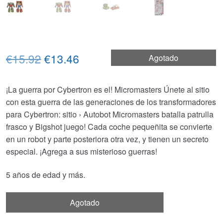
El
El
€15.92
€13.46
Agotado
precio
precio
¡La guerra por Cybertron es el! Micromasters Únete al sitio
original
actual
con esta guerra de las generaciones de los transformadores
era:
es:
para Cybertron: sitio › Autobot Micromasters batalla patrulla
frasco y Bigshot juego! Cada coche pequeñita se convierte
€15.92.
€13.46.
en un robot y parte posteriora otra vez, y tienen un secreto
especial. ¡Agrega a sus misterioso guerras!
5 años de edad y más.
Agotado