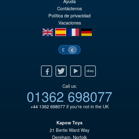
Ayuda
or
pr
Contáctenos
er
ac
Política de privacidad
Vacaciones
€7
es
en
es
fr
de
€4
£
€
Facebook
Twitter
Youtube
Ebay
Call us:
01362 698077
+44 1362 698077
if you're not in the UK
Kapow Toys
21 Bertie Ward Way
Dereham
,
Norfolk