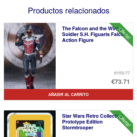
Productos relacionados
The Falcon and the Winter
¡Oferta!
Soldier S.H. Figuarts Falcon
Action Figure
€159.77
El
€73.71
pr
El
AÑADIR AL CARRITO
or
pr
er
ac
Star Wars Retro Collection
¡Oferta!
€1
es
Prototype Edition
Stormtrooper
€7