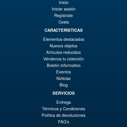
¡Oferta!
€2
es
Inicio
Batman New Adventures
Iniciar sesión
Bane
€1
Regístrate
Cesta
CARACTERISTICAS
€30.72
El
€24.53
Elementos destacados
Nuevos objetos
pr
El
Artículos reducidos
AÑADIR AL CARRITO
or
pr
Véndenos tu colección
Boletín informativo
er
ac
Eventos
Joytoy Warhammer 40K Iron
¡Oferta!
€3
es
Hands Captain in Terminator
Noticias
Armour 14cm Action Figure
€2
Blog
SERVICIOS
Entrega
€73.75
Términos y Condiciones
El
€49.12
Política de devoluciones
pr
El
FAQ’s
AÑADIR AL CARRITO