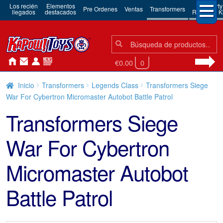
Los recién
Elementos
3rd Party
Pre Ordenes
Ventas
Transformers
llegados
destacados
Robots & Ki
Búsqueda:
Búsqueda
€0.00
0
Inicio
Transformers
Legends Class
Transformers Siege
War For Cybertron Micromaster Autobot Battle Patrol
Transformers Siege
War For Cybertron
Micromaster Autobot
Battle Patrol