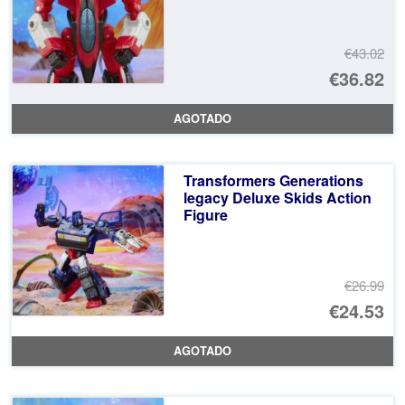
€43.02
El
€36.82
pr
El
AGOTADO
or
pr
er
ac
Transformers Generations
€4
es
legacy Deluxe Skids Action
Figure
€3
€26.99
El
€24.53
pr
El
AGOTADO
or
pr
er
ac