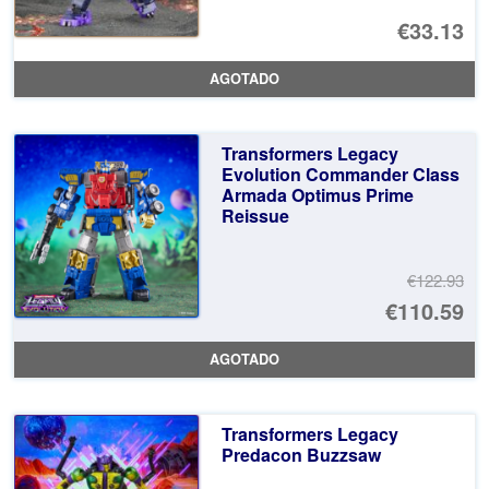
€33.13
AGOTADO
Transformers Legacy
Evolution Commander Class
Armada Optimus Prime
Reissue
€122.93
El
€110.59
pr
El
AGOTADO
or
pr
er
ac
Transformers Legacy
€1
es
Predacon Buzzsaw
€1