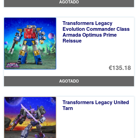
AGOTADO
or
pr
er
ac
Transformers Legacy
€3
es
Evolution Commander Class
Armada Optimus Prime
€1
Reissue
€135.18
AGOTADO
Transformers Legacy United
Tarn