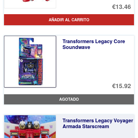
El
€13.46
pr
El
AÑADIR AL CARRITO
or
pr
er
ac
Transformers Legacy Core
€1
es
Soundwave
€1
€15.92
AGOTADO
Transformers Legacy Voyager
Armada Starscream