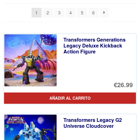
los
1
2
3
4
5
6
últimos
Transformers Generations
Legacy Deluxe Kickback
Action Figure
€26.99
AÑADIR AL CARRITO
Transformers Legacy G2
Universe Cloudcover