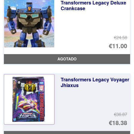
Transformers Legacy Deluxe
€2
es
Crankcase
€2
€24.58
El
€11.00
pr
El
AGOTADO
or
pr
er
ac
Transformers Legacy Voyager
€2
es
Jhiaxus
€1
€36.87
El
€18.38
pr
El