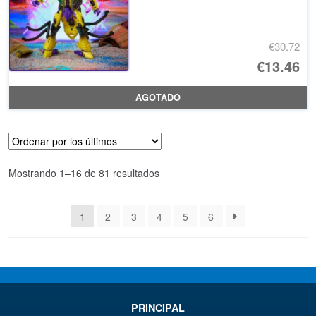
€30.72
El
€13.46
pr
El
AGOTADO
or
pr
er
ac
€3
es
Ordenado
Mostrando 1–16 de 81 resultados
€1
por
los
1
2
3
4
5
6
últimos
PRINCIPAL