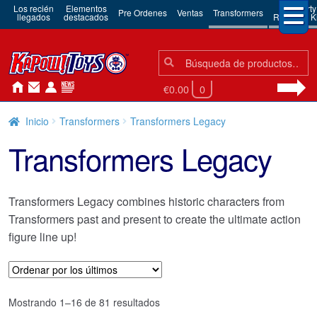
Los recién
Elementos
3rd Party
Pre Ordenes
Ventas
Transformers
llegados
destacados
Robots & Ki
Búsqueda:
Búsqueda
€0.00
0
Inicio
Transformers
Transformers Legacy
Transformers Legacy
Transformers Legacy combines historic characters from
Transformers past and present to create the ultimate action
figure line up!
Ordenado
Mostrando 1–16 de 81 resultados
por