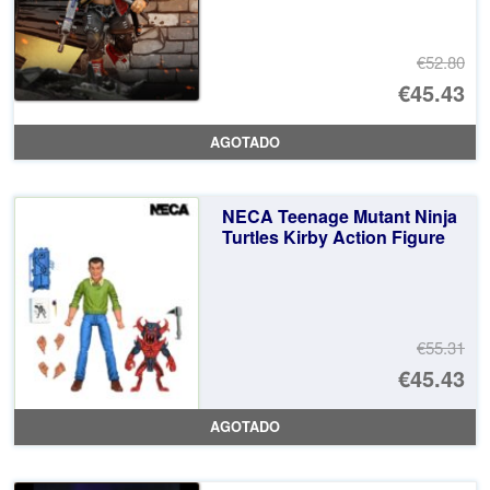
€52.80
El
€45.43
pr
El
AGOTADO
or
pr
er
ac
NECA Teenage Mutant Ninja
€5
es
Turtles Kirby Action Figure
€4
€55.31
El
€45.43
pr
El
AGOTADO
or
pr
er
ac