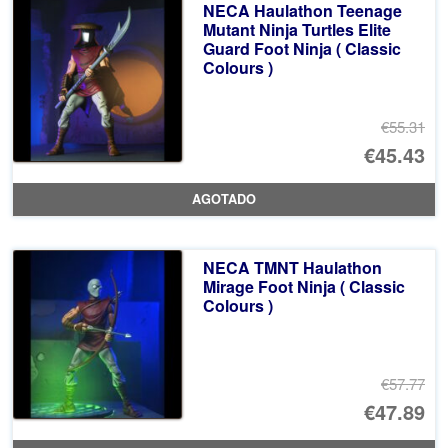
NECA Haulathon Teenage
€5
es
Mutant Ninja Turtles Elite
Guard Foot Ninja ( Classic
€4
Colours )
€55.31
El
€45.43
pr
El
AGOTADO
or
pr
er
ac
NECA TMNT Haulathon
€5
es
Mirage Foot Ninja ( Classic
Colours )
€4
€57.77
El
€47.89
pr
El