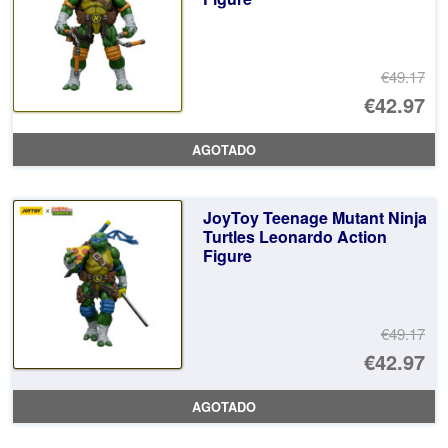
€4
€49.17
El
€42.97
pr
El
AGOTADO
or
pr
er
ac
JoyToy Teenage Mutant Ninja
€4
es
Turtles Leonardo Action
Figure
€4
€49.17
El
€42.97
pr
El
AGOTADO
or
pr