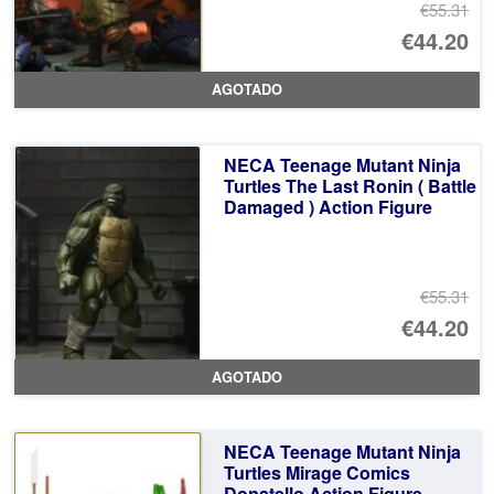
€55.31
El
€44.20
pr
El
AGOTADO
or
pr
er
ac
NECA Teenage Mutant Ninja
€5
es
Turtles The Last Ronin ( Battle
Damaged ) Action Figure
€4
€55.31
El
€44.20
pr
El
AGOTADO
or
pr
er
ac
NECA Teenage Mutant Ninja
€5
es
Turtles Mirage Comics
Donatello Action Figure