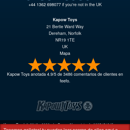
+44 1362 698077
if you're not in the UK
Kapow Toys
21 Bertie Ward Way
Dereham
,
Norfolk
NR19 1TE
UK
Mapa
Kapow Toys
anotada
4.9
/
5
de
3486
comentarios de clientes en
feefo.
Kapow Toys! © 2013 - 2026 | Compañía registrada
06851542
Kapow
Tenemos galletas!
tu puedes leer acerca de ellos aqui
o