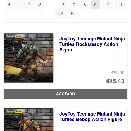
1
2
3
…
6
7
8
9
10
11
últimos
12
JoyToy Teenage Mutant Ninja
Turtles Rocksteady Action
Figure
€52.80
El
€45.43
pr
El
AGOTADO
or
pr
er
ac
JoyToy Teenage Mutant Ninja
€5
es
Turtles Bebop Action Figure
€4