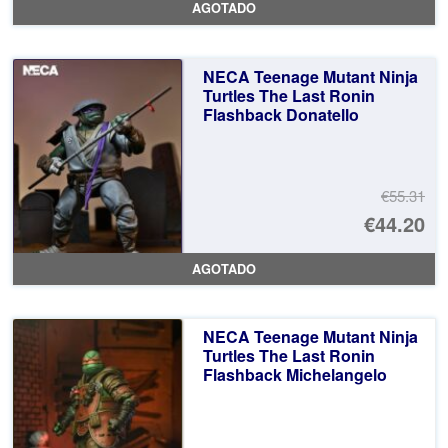
AGOTADO
or
pr
er
ac
NECA Teenage Mutant Ninja
€5
es
Turtles The Last Ronin
Flashback Donatello
€4
€55.31
El
€44.20
pr
El
AGOTADO
or
pr
er
ac
NECA Teenage Mutant Ninja
€5
es
Turtles The Last Ronin
Flashback Michelangelo
€4