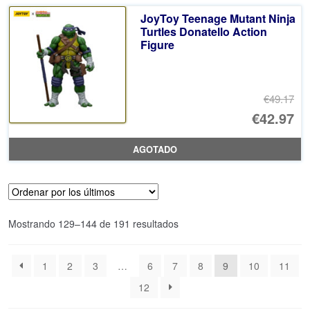
er
ac
JoyToy Teenage Mutant Ninja
€4
es
Turtles Donatello Action
Figure
€4
€49.17
El
€42.97
pr
El
AGOTADO
or
pr
er
ac
€4
es
Ordenado
Mostrando 129–144 de 191 resultados
€4
por
los
1
2
3
…
6
7
8
9
10
11
últimos
12