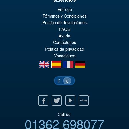
SERVICIOS
Entrega
Términos y Condiciones
Política de devoluciones
FAQ’s
Ayuda
Contáctenos
Política de privacidad
Vacaciones
en
es
fr
de
£
€
Facebook
Twitter
Youtube
Ebay
Call us:
01362 698077