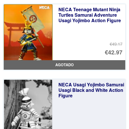
er
ac
NECA Teenage Mutant Ninja
€4
es
Turtles Samurai Adventure
Usagi Yojimbo Action Figure
€4
€49.17
El
€42.97
pr
El
AGOTADO
or
pr
er
ac
NECA Usagi Yojimbo Samurai
€4
es
Usagi Black and White Action
Figure
€4