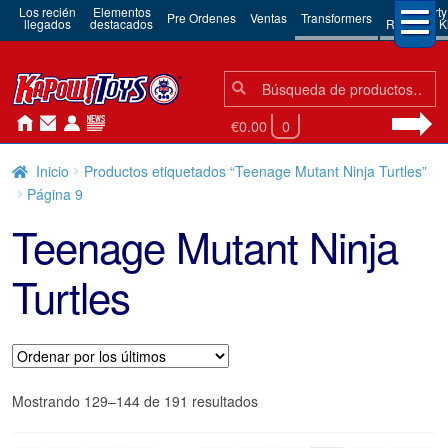
Los recién
Elementos
3rd Party
Pre Ordenes
Ventas
Transformers
llegados
destacados
Robots & Ki
Búsqueda:
Búsqueda
€0.00
0
Inicio
Productos etiquetados “Teenage Mutant Ninja Turtles”
Página 9
Teenage Mutant Ninja
Turtles
Ordenado
Mostrando 129–144 de 191 resultados
por
los