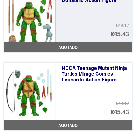
€4
€49.17
El
€45.43
pr
El
AGOTADO
or
pr
er
ac
NECA Teenage Mutant Ninja
€4
es
Turtles Mirage Comics
Leonardo Action Figure
€4
€49.17
El
€45.43
pr
El
AGOTADO
or
pr