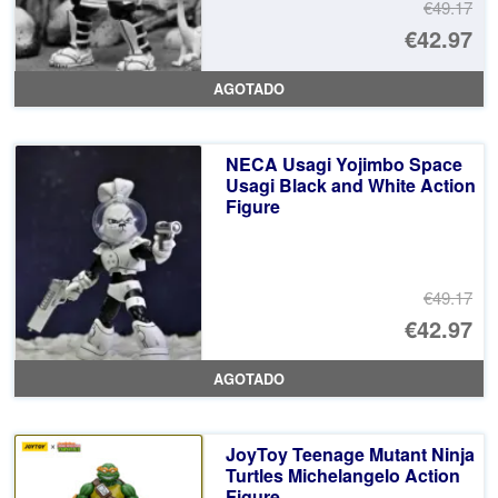
€49.17
El
€42.97
pr
El
AGOTADO
or
pr
er
ac
NECA Usagi Yojimbo Space
€4
es
Usagi Black and White Action
Figure
€4
€49.17
El
€42.97
pr
El
AGOTADO
or
pr
er
ac
JoyToy Teenage Mutant Ninja
€4
es
Turtles Michelangelo Action
Figure