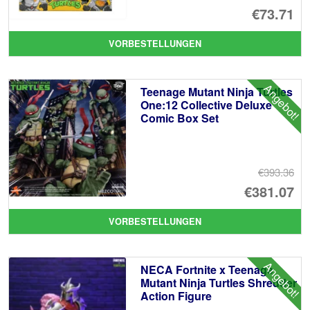
Ur
€73.71
Pr
Ak
VORBESTELLUNGEN
wa
Pr
€7
ist
Angebot!
Teenage Mutant Ninja Turtles
€7
One:12 Collective Deluxe
Comic Box Set
€393.36
Ur
€381.07
Pr
Ak
VORBESTELLUNGEN
wa
Pr
€3
ist
Angebot!
NECA Fortnite x Teenage
€3
Mutant Ninja Turtles Shredder
Action Figure