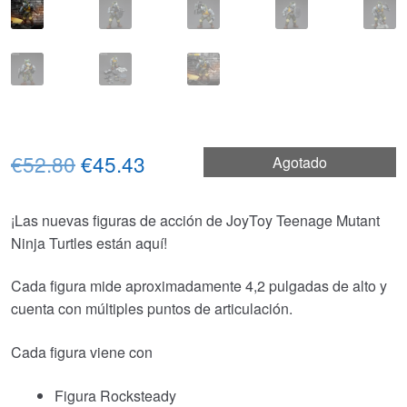
El
El
€52.80
€45.43
Agotado
precio
precio
¡Las nuevas figuras de acción de JoyToy Teenage Mutant
original
actual
Ninja Turtles están aquí!
era:
es:
Cada figura mide aproximadamente 4,2 pulgadas de alto y
€52.80.
€45.43.
cuenta con múltiples puntos de articulación.
Cada figura viene con
Figura Rocksteady