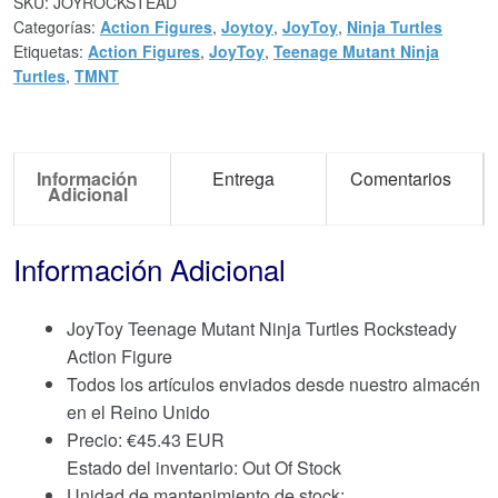
SKU:
JOYROCKSTEAD
Categorías:
Action Figures
,
Joytoy
,
JoyToy
,
Ninja Turtles
Etiquetas:
Action Figures
,
JoyToy
,
Teenage Mutant Ninja
Turtles
,
TMNT
Información
Entrega
Comentarios
Adicional
Información Adicional
JoyToy Teenage Mutant Ninja Turtles Rocksteady
Action Figure
Todos los artículos enviados desde nuestro almacén
en el Reino Unido
Precio:
€
45.43 EUR
Estado del inventario: Out Of Stock
Unidad de mantenimiento de stock: