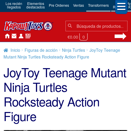
Los recién
Elementos
3rd Party
Pre Ordenes
Ventas
Transformers
llegados
destacados
Robots & Ki
Búsqueda:
Búsqueda
€0.00
0
Inicio
Figuras de acción
Ninja Turtles
JoyToy Teenage
Mutant Ninja Turtles Rocksteady Action Figure
JoyToy Teenage Mutant
Ninja Turtles
Rocksteady Action
Figure