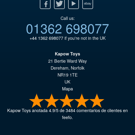
Facebook
Twitter
Youtube
Ebay
Call us:
01362 698077
+44 1362 698077
if you're not in the UK
Kapow Toys
21 Bertie Ward Way
Dereham
,
Norfolk
NR19 1TE
UK
Mapa
Kapow Toys
anotada
4.9
/
5
de
3484
comentarios de clientes en
feefo.