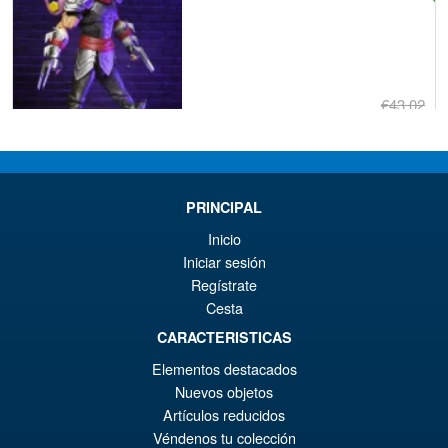
€43.02
Ur
€36.82
Pr
Ak
VORBESTELLUNGEN
wa
Pr
PRINCIPAL
€4
ist
Inicio
Angebot!
Teenage Mutant Ninja Turtles
€3
Iniciar sesión
x Usagi Yojimbo Ultimate
Usagi Yojimbo Action Figure
Regístrate
Cesta
CARACTERISTICAS
€55.31
Elementos destacados
Ur
€42.97
Nuevos objetos
Artículos reducidos
Pr
Ak
VORBESTELLUNGEN
Véndenos tu colección