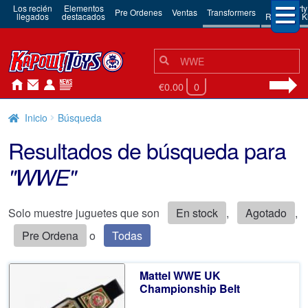
Los recién
Elementos
3rd Party
Pre Ordenes
Ventas
Transformers
llegados
destacados
Robots & Ki
Búsqueda:
Búsqueda
€0.00
0
Inicio
Búsqueda
Resultados de búsqueda para
"WWE"
Solo muestre juguetes que son
En stock
,
Agotado
,
Pre Ordena
o
Todas
Mattel WWE UK
Championship Belt