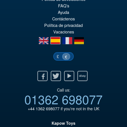
FAQ’s
Ayuda
Contáctenos
Política de privacidad
Vacaciones
en
es
fr
de
£
€
Facebook
Twitter
Youtube
Ebay
Call us:
01362 698077
+44 1362 698077
if you're not in the UK
Kapow Toys