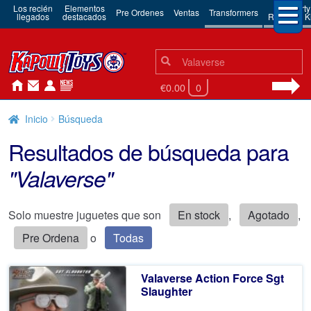
Los recién
Elementos
3rd Party
Pre Ordenes
Ventas
Transformers
llegados
destacados
Robots & Ki
Búsqueda:
Búsqueda
€0.00
0
Inicio
Búsqueda
Resultados de búsqueda para
"Valaverse"
Solo muestre juguetes que son
En stock
,
Agotado
,
Pre Ordena
o
Todas
Valaverse Action Force Sgt
Slaughter