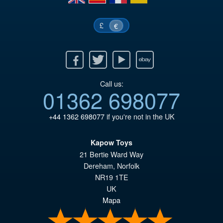
£
€
Facebook
Twitter
Youtube
Ebay
Call us:
01362 698077
+44 1362 698077
if you're not in the UK
Kapow Toys
21 Bertie Ward Way
Dereham
,
Norfolk
NR19 1TE
UK
Mapa