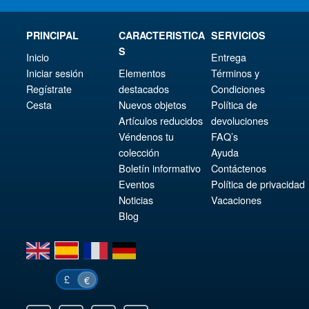
PRINCIPAL
CARACTERISTICA
SERVICIOS
S
Inicio
Entrega
Iniciar sesión
Elementos
Términos y
Regístrate
destacados
Condiciones
Cesta
Nuevos objetos
Política de
Artículos reducidos
devoluciones
Véndenos tu
FAQ’s
colección
Ayuda
Boletín informativo
Contáctenos
Eventos
Política de privacidad
Noticias
Vacaciones
Blog
en
es
fr
de
£
€