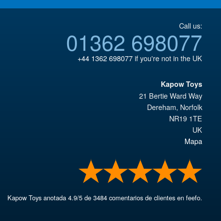
Call us:
01362 698077
+44 1362 698077
if you're not in the UK
Kapow Toys
21 Bertie Ward Way
Dereham
,
Norfolk
NR19 1TE
UK
Mapa
Kapow Toys
anotada
4.9
/
5
de
3484
comentarios de clientes en feefo.