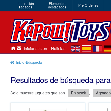
Los recién
Elementos
Pre Ordenes
llegados
destacados
en
es
fr
de
Iniciar sesión
Noticias
Inicio
Búsqueda
Resultados de búsqueda par
Solo muestre juguetes que son
En stock
,
Agotado