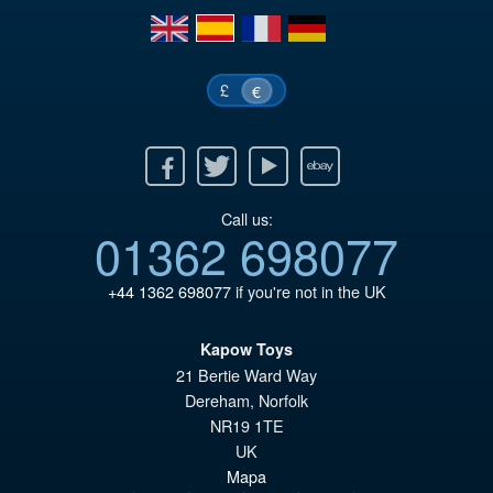
en
es
fr
de
€1
es
€9
£
€
Facebook
Twitter
Youtube
Ebay
Call us:
01362 698077
+44 1362 698077
if you're not in the UK
Kapow Toys
21 Bertie Ward Way
Dereham
,
Norfolk
NR19 1TE
UK
Mapa