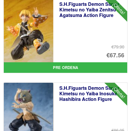
S.H.Figuarts Demon Slayer
¡Oferta!
Kimetsu no Yaiba Zenitsu
Agatsuma Action Figure
€79.90
El
€67.56
pr
El
PRE ORDENA
or
pr
er
ac
S.H.Figuarts Demon Slayer
¡Oferta!
€7
es
Kimetsu no Yaiba Inosuke
Hashibira Action Figure
€6
€86.05