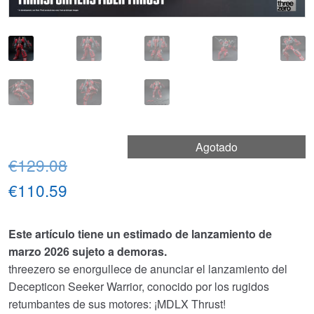
Agotado
El
€129.08
precio
El
€110.59
original
precio
Este artículo tiene un estimado de lanzamiento de
era:
actual
marzo 2026 sujeto a demoras.
€129.08.
es:
threezero se enorgullece de anunciar el lanzamiento del
Decepticon Seeker Warrior, conocido por los rugidos
€110.59.
retumbantes de sus motores: ¡MDLX Thrust!