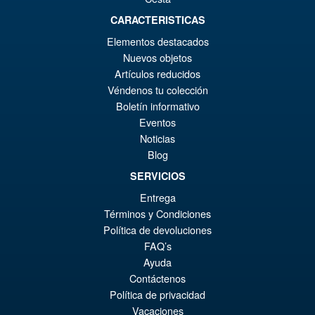
CARACTERISTICAS
Elementos destacados
€86.05
Nuevos objetos
El
€67.56
Artículos reducidos
pr
El
Véndenos tu colección
PRE ORDENA
Boletín informativo
or
pr
Eventos
er
ac
Noticias
S.H.MonsterArts Godzilla 2003
¡Oferta!
€8
es
Blog
Tokyo SOS Action Figure
SERVICIOS
€6
Entrega
Términos y Condiciones
€110.64
Política de devoluciones
El
€92.15
FAQ’s
Ayuda
pr
El
Contáctenos
PRE ORDENA
or
pr
Política de privacidad
Vacaciones
er
ac