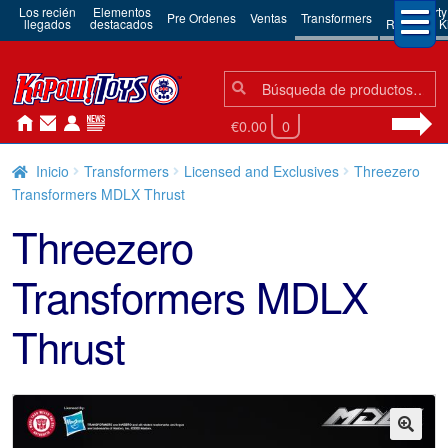
Los recién
Elementos
3rd Party
Pre Ordenes
Ventas
Transformers
llegados
destacados
Robots & Ki
Búsqueda:
Búsqueda
€0.00
0
Inicio
Transformers
Licensed and Exclusives
Threezero
Transformers MDLX Thrust
Threezero
Transformers MDLX
Thrust