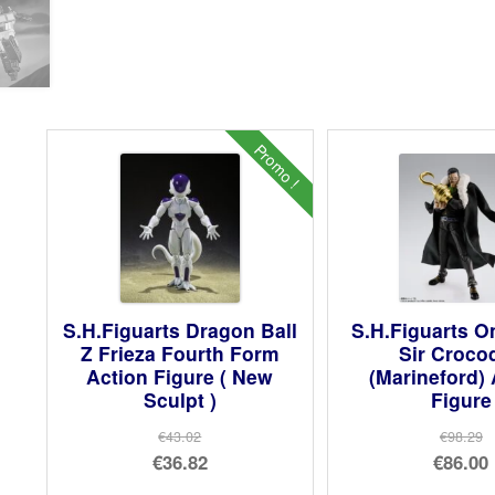
Promo !
S.H.Figuarts Dragon Ball
S.H.Figuarts O
Z Frieza Fourth Form
Sir Crocod
Action Figure ( New
(Marineford) 
Sculpt )
Figure
€43.02
€98.29
Le
Le
€36.82
€86.00
prix
Le
prix
Le