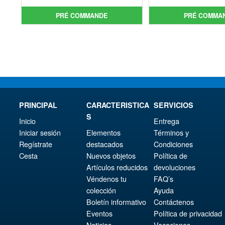
initial
prix
init
prix
PRÉ COMMANDE
PRÉ COMMA
était :
actuel
étai
act
€43.02.
est :
€98.
est 
€36.82.
€86.
PRINCIPAL
CARACTERISTICA
SERVICIOS
S
Inicio
Entrega
Iniciar sesión
Elementos
Términos y
Regístrate
destacados
Condiciones
Cesta
Nuevos objetos
Política de
Artículos reducidos
devoluciones
Véndenos tu
FAQ’s
colección
Ayuda
Boletín informativo
Contáctenos
Eventos
Política de privacidad
Noticias
Vacaciones