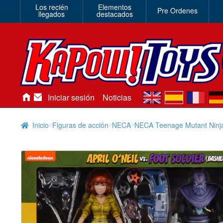
Los recién
Elementos
Pre Ordenes
llegados
destacados
en
es
fr
de
Iniciar sesión
Noticias
Inicio
Figuras de acción
NECA
NECA Teenage Mutant Ninja 