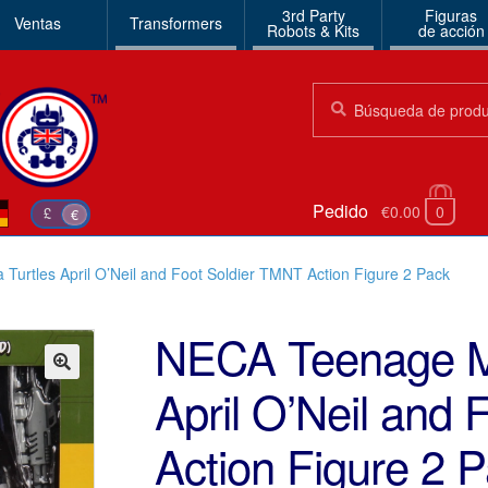
3rd Party
Figuras
Ventas
Transformers
Robots & Kits
de acción
Búsqueda:
Búsqueda
Pedido
€0.00
0
£
€
Turtles April O’Neil and Foot Soldier TMNT Action Figure 2 Pack
NECA Teenage Mu
April O’Neil and
🔍
Action Figure 2 