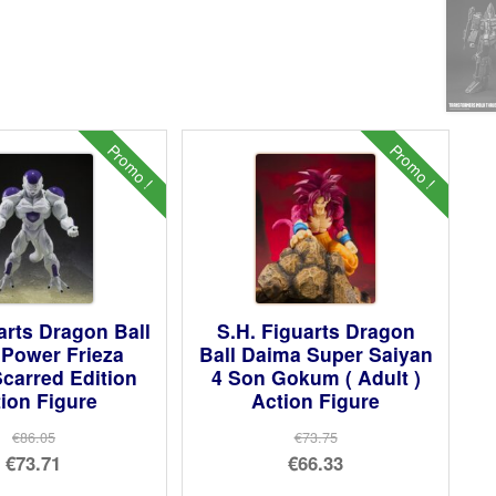
Promo !
Promo !
arts Dragon Ball
S.H. Figuarts Dragon
l Power Frieza
Ball Daima Super Saiyan
Scarred Edition
4 Son Gokum ( Adult )
ion Figure
Action Figure
€86.05
€73.75
Le
Le
€73.71
€66.33
prix
Le
prix
Le