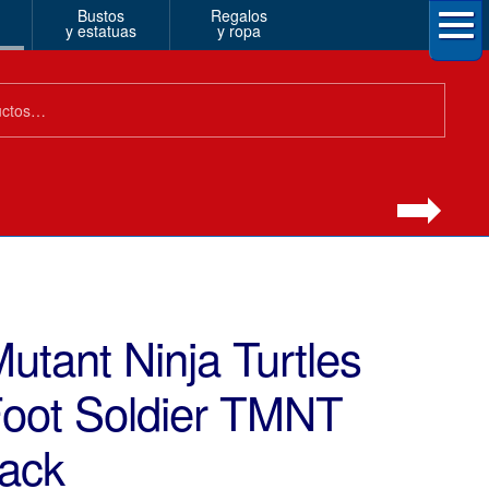
Bustos
Regalos
y estatuas
y ropa
tant Ninja Turtles
 Foot Soldier TMNT
Pack