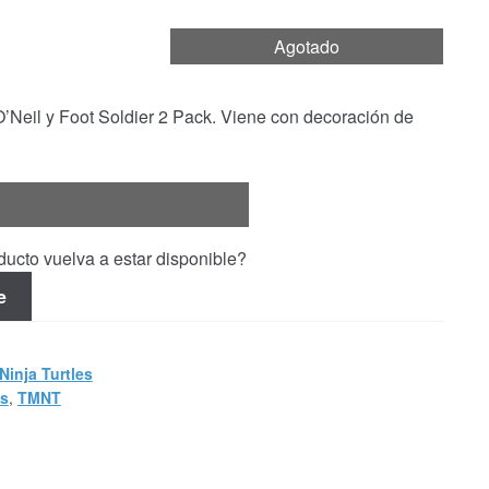
Agotado
’Neil y Foot Soldier 2 Pack. Viene con decoración de
ucto vuelva a estar disponible?
e
Ninja Turtles
es
,
TMNT