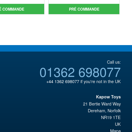
initial
prix
initial
prix
É COMMANDE
PRÉ COMMANDE
était :
actuel
était :
actuel
€86.05.
est :
€73.75.
est :
€73.71.
€66.33.
Call us:
01362 698077
+44 1362 698077
if you're not in the UK
Kapow Toys
21 Bertie Ward Way
Dereham
,
Norfolk
NR19 1TE
UK
Mapa