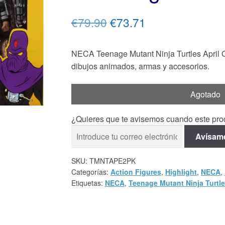
El
El
€79.90
€73.71
precio
precio
NECA Teenage Mutant Ninja Turtles April O
original
actual
dibujos animados, armas y accesorios.
era:
es:
€79.90.
€73.71.
Agotado
¿Quieres que te avisemos cuando este prod
Avísam
SKU:
TMNTAPE2PK
Categorías:
Action Figures
,
Highlight
,
NECA
,
Etiquetas:
NECA
,
Teenage Mutant Ninja Turtl