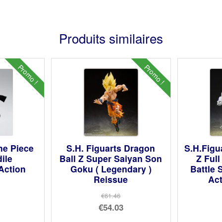
Produits similaires
Promo !
Promo !
ne Piece
S.H. Figuarts Dragon
S.H.Figu
ile
Ball Z Super Saiyan Son
Z Ful
Action
Goku ( Legendary )
Battle 
Reissue
Act
€61.46
Le
€54.03
prix
Le