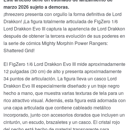
era:
actual
marzo 2026 sujeto a demoras.
€208.99.
es:
¡threezero presenta con orgullo la forma definitiva de Lord
Drakkon! ¡La figura totalmente articulada de FigZero 1/6
€178.21.
Lord Drakkon Evo III captura la apariencia de Lord Drakkon
después de obtener la tercera evolución de sus poderes en
la serie de cómics Mighty Morphin Power Rangers:
Shattered Grid!
El FigZero 1/6 Lord Drakkon Evo III mide aproximadamente
12 pulgadas (30 cm) de alto y presenta aproximadamente
34 puntos de articulación. La figura lleva un casco Lord
Drakkon Evo III especialmente diseñado y un traje negro
hecho a mano, que muestra varias texturas de tela para un
rico atractivo visual. Además, esta figura está adornada con
una capa articulada que contiene cableado metálico
incorporado, junto con accesorios dorados que incluyen un
cinturón, un escudo, brazaletes y un casco. El cristal rojo
del pecho está hecho de material transparente para