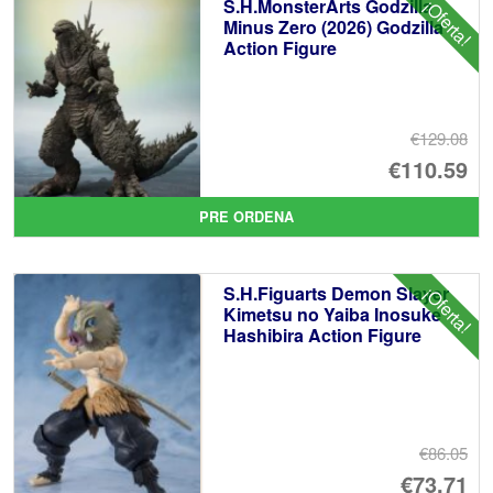
S.H.MonsterArts Godzilla
¡Oferta!
Minus Zero (2026) Godzilla
Action Figure
€129.08
El
€110.59
pr
El
PRE ORDENA
or
pr
er
ac
S.H.Figuarts Demon Slayer
¡Oferta!
€1
es
Kimetsu no Yaiba Inosuke
Hashibira Action Figure
€1
€86.05
El
€73.71