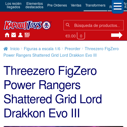
Los recién
Elementos
3rd Party
Pre Ordenes
Ventas
Transformers
llegados
destacados
Robots & Ki
Búsqueda:
Búsqueda
€0.00
0
Inicio
Figuras a escala 1/6
Preorder
Threezero FigZero
Power Rangers Shattered Grid Lord Drakkon Evo III
Threezero FigZero
Power Rangers
Shattered Grid Lord
Drakkon Evo III