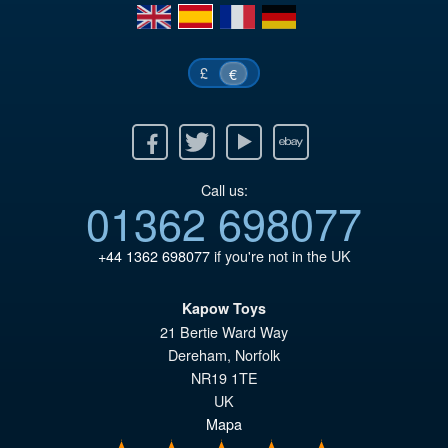
en
es
fr
de
€7
£
€
Facebook
Twitter
Youtube
Ebay
Call us:
01362 698077
+44 1362 698077
if you're not in the UK
Kapow Toys
21 Bertie Ward Way
Dereham
,
Norfolk
NR19 1TE
UK
Mapa