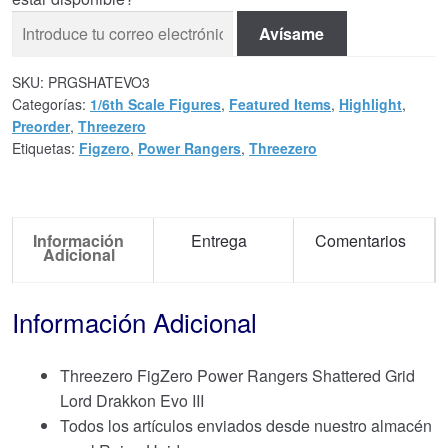
Avísame
SKU:
PRGSHATEVO3
Categorías:
1/6th Scale Figures
,
Featured Items
,
Highlight
,
Preorder
,
Threezero
Etiquetas:
Figzero
,
Power Rangers
,
Threezero
Información
Entrega
Comentarios
Adicional
Información Adicional
Threezero FigZero Power Rangers Shattered Grid
Lord Drakkon Evo III
Todos los artículos enviados desde nuestro almacén