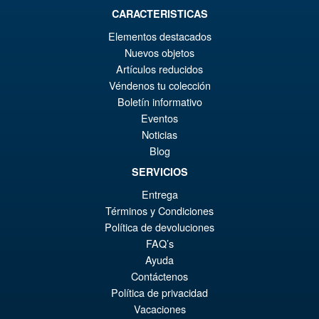
CARACTERISTICAS
€73.75
Elementos destacados
El
€61.41
Nuevos objetos
pr
El
Artículos reducidos
PRE ORDENA
or
pr
Véndenos tu colección
Boletín informativo
er
ac
Eventos
S.H. Figuarts Dragon Ball Z
¡Oferta!
€7
es
Noticias
Bardock the Father of Goku
Action Figure
Blog
€6
SERVICIOS
Entrega
€86.05
Términos y Condiciones
El
€73.71
Política de devoluciones
FAQ’s
pr
El
PRE ORDENA
Ayuda
or
pr
Contáctenos
er
ac
Política de privacidad
Vacaciones
€8
es