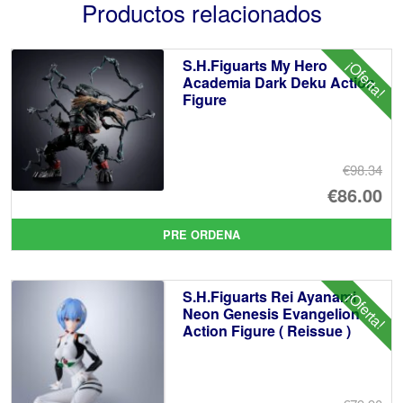
Productos relacionados
S.H.Figuarts My Hero
¡Oferta!
Academia Dark Deku Action
Figure
€98.34
El
€86.00
pr
El
PRE ORDENA
or
pr
er
ac
S.H.Figuarts Rei Ayanami
¡Oferta!
€9
es
Neon Genesis Evangelion
Action Figure ( Reissue )
€8