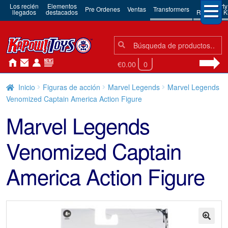
Los recién
Elementos
3rd Party
Pre Ordenes
Ventas
Transformers
llegados
destacados
Robots & Ki
Búsqueda:
Búsqueda
€0.00
0
Inicio
Figuras de acción
Marvel Legends
Marvel Legends
Venomized Captain America Action Figure
Marvel Legends
Venomized Captain
America Action Figure