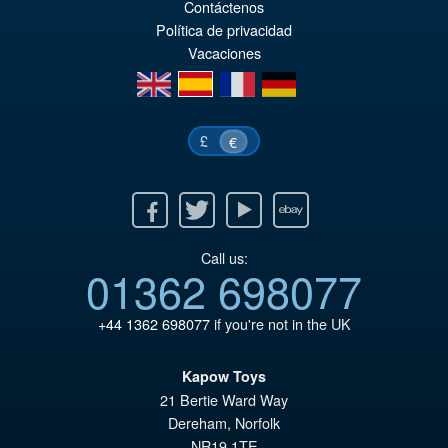
er
ac
Contáctenos
Política de privacidad
€1
es
Vacaciones
€1
en
es
fr
de
£
€
Facebook
Twitter
Youtube
Ebay
Call us:
01362 698077
+44 1362 698077
if you're not in the UK
Kapow Toys
21 Bertie Ward Way
Dereham
,
Norfolk
NR19 1TE