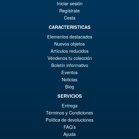
€7
Iniciar sesión
Regístrate
Cesta
€86.05
CARACTERISTICAS
El
€73.71
Elementos destacados
pr
El
Nuevos objetos
PRE ORDENA
or
pr
Artículos reducidos
Véndenos tu colección
er
ac
Boletín informativo
S.H.MonsterArts Godzilla
¡Oferta!
€8
es
Minus Zero (2026) Godzilla
Eventos
Action Figure
€7
Noticias
Blog
SERVICIOS
€129.08
Entrega
El
€110.59
Términos y Condiciones
pr
El
Política de devoluciones
PRE ORDENA
FAQ’s
or
pr
Ayuda