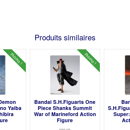
Produits similaires
Promo !
Promo !
 Demon
Bandai S.H.Figuarts One
Ban
 no Yaiba
Piece Shanks Summit
S.H.Figu
hibira
War of Marineford Action
Super:
gure
Figure
Act
€86.05