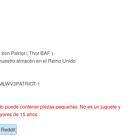
on Patriot ( Thor BAF )
 nuestro almacén en el Reino Unido
k: MLWV3PATRIOT-1
 puede contener piezas pequeñas. No es un juguete y
yores de 15 años.
Reddit