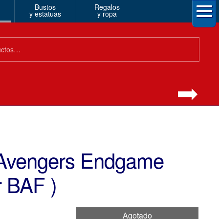
Bustos
Regalos
y estatuas
y ropa
 Avengers Endgame
r BAF )
Agotado