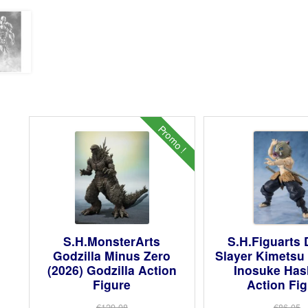
Promo !
S.H.MonsterArts
S.H.Figuarts
Godzilla Minus Zero
Slayer Kimetsu
(2026) Godzilla Action
Inosuke Has
Figure
Action Fi
€129.08
€86.05