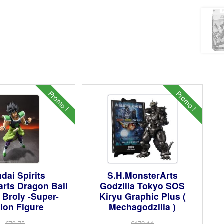
Promo !
Promo !
dai Spirits
S.H.MonsterArts
arts Dragon Ball
Godzilla Tokyo SOS
 Broly -Super-
Kiryu Graphic Plus (
ion Figure
Mechagodzilla )
€73.75
€172.11