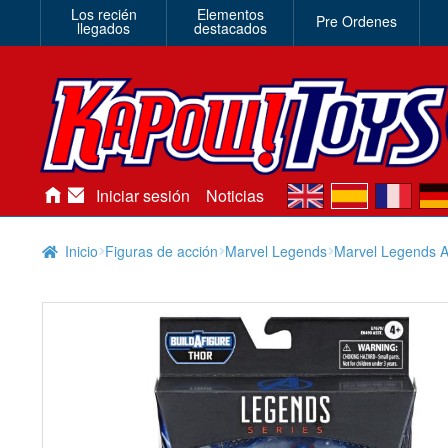
Los recién
Elementos
Pre Ordenes
llegados
destacados
en
es
fr
de
Iniciar sesión
Noticias
Inicio
Figuras de acción
Marvel Legends
Marvel Legends A