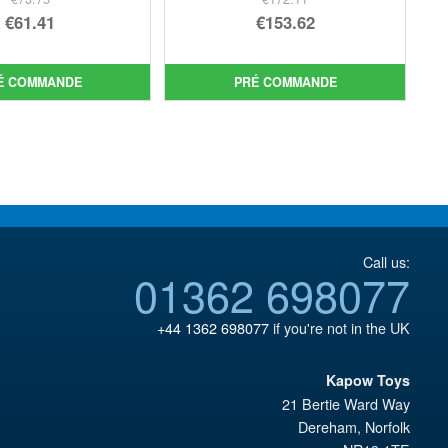
Le
Le
€61.41
€153.62
prix
Le
prix
Le
initial
prix
initial
prix
É COMMANDE
PRÉ COMMANDE
était :
actuel
était :
actuel
€73.75.
est :
€172.11.
est :
€61.41.
€153.62.
Call us:
01362 698077
+44 1362 698077
if you're not in the UK
Kapow Toys
21 Bertie Ward Way
Dereham
,
Norfolk