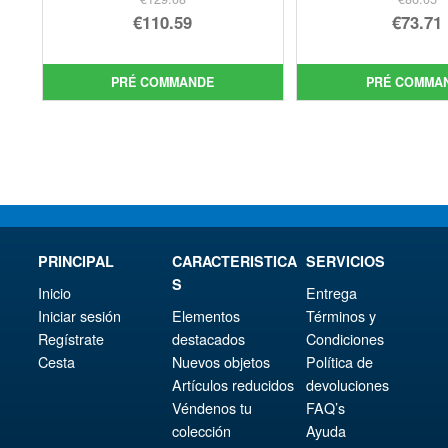
Le
Le
€110.59
€73.71
prix
Le
prix
Le
initial
prix
init
prix
PRÉ COMMANDE
PRÉ COMMA
était :
actuel
étai
act
€129.08.
est :
€86.
est 
€110.59.
€73.
PRINCIPAL
CARACTERISTICA
SERVICIOS
S
Inicio
Entrega
Iniciar sesión
Elementos
Términos y
Regístrate
destacados
Condiciones
Cesta
Nuevos objetos
Política de
Artículos reducidos
devoluciones
Véndenos tu
FAQ’s
colección
Ayuda