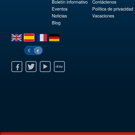
Boletín informativo
Contáctenos
Eventos
Política de privacidad
Noticias
Vacaciones
Blog
en
es
fr
de
£
€
k
itter
Youtube
Ebay