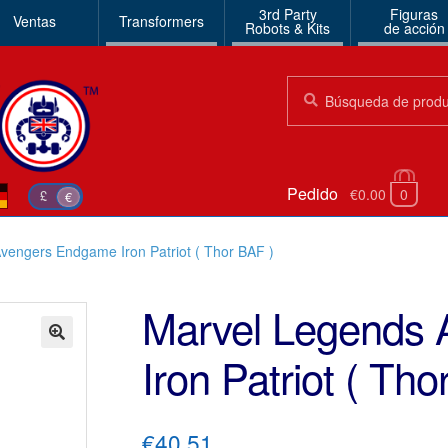
3rd Party
Figuras
Ventas
Transformers
Robots & Kits
de acción
Búsqueda:
Búsqueda
Pedido
€0.00
0
£
€
vengers Endgame Iron Patriot ( Thor BAF )
Marvel Legends
Iron Patriot ( Tho
🔍
€40.51