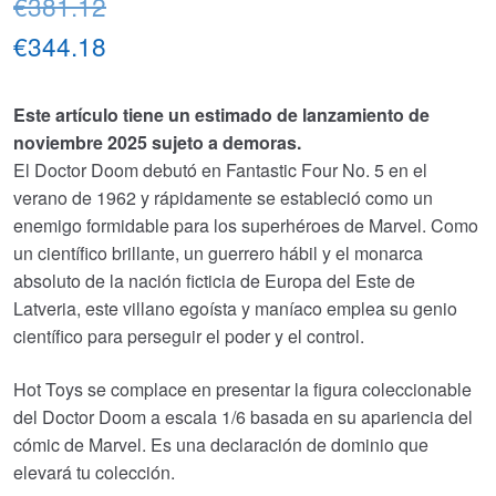
El
€381.12
precio
El
€344.18
original
precio
Este artículo tiene un estimado de lanzamiento de
era:
actual
noviembre 2025 sujeto a demoras.
€381.12.
es:
El Doctor Doom debutó en Fantastic Four No. 5 en el
verano de 1962 y rápidamente se estableció como un
€344.18.
enemigo formidable para los superhéroes de Marvel. Como
un científico brillante, un guerrero hábil y el monarca
absoluto de la nación ficticia de Europa del Este de
Latveria, este villano egoísta y maníaco emplea su genio
científico para perseguir el poder y el control.
Hot Toys se complace en presentar la figura coleccionable
del Doctor Doom a escala 1/6 basada en su apariencia del
cómic de Marvel. Es una declaración de dominio que
elevará tu colección.