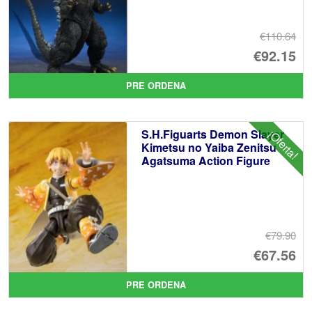
€110.64
El
€92.15
pr
El
PRE ORDENA
or
pr
er
ac
S.H.Figuarts Demon Slayer
¡Oferta!
€1
es
Kimetsu no Yaiba Zenitsu
Agatsuma Action Figure
€9
€79.90
El
€67.56
pr
El
PRE ORDENA
or
pr