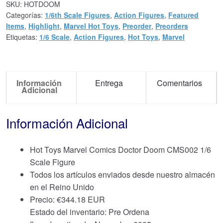
SKU:
HOTDOOM
Categorías:
1/6th Scale Figures
,
Action Figures
,
Featured
Items
,
Highlight
,
Marvel Hot Toys
,
Preorder
,
Preorders
Etiquetas:
1/6 Scale
,
Action Figures
,
Hot Toys
,
Marvel
Información
Entrega
Comentarios
Adicional
Información Adicional
Hot Toys Marvel Comics Doctor Doom CMS002 1/6
Scale Figure
Todos los artículos enviados desde nuestro almacén
en el Reino Unido
Precio:
€
344.18 EUR
Estado del inventario: Pre Ordena