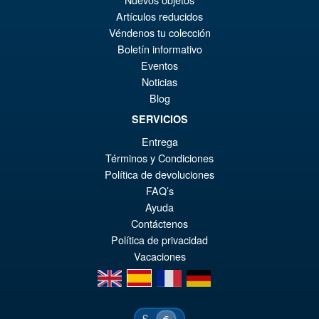
pr
El
Artículos reducidos
PRE ORDENA
or
pr
Véndenos tu colección
Boletín informativo
er
ac
Eventos
S.H.Figuarts Yu Yu Hakusho
¡Oferta!
€7
es
Noticias
Hiei Action Figure
Blog
€7
SERVICIOS
Entrega
€86.05
Términos y Condiciones
El
€77.39
Política de devoluciones
FAQ’s
pr
El
PRE ORDENA
Ayuda
or
pr
Contáctenos
er
ac
Política de privacidad
Vacaciones
€8
es
en
es
fr
de
€7
£
€