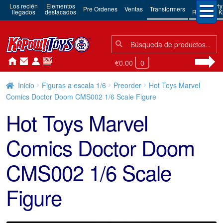
Los recién
Elementos
3rd Party
Pre Ordenes
Ventas
Transformers
llegados
destacados
Robots & Ki
Búsqueda:
Búsqueda
€0.00
0
Inicio
Figuras a escala 1/6
Preorder
Hot Toys Marvel
Comics Doctor Doom CMS002 1/6 Scale Figure
Hot Toys Marvel
Comics Doctor Doom
CMS002 1/6 Scale
Figure