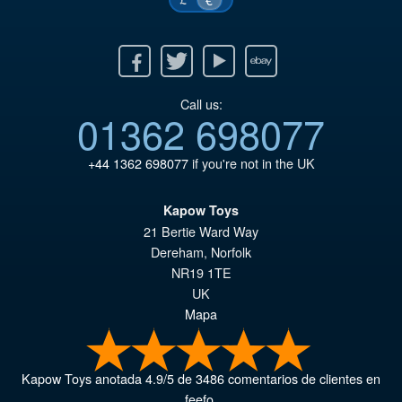
Facebook
Twitter
Youtube
Ebay
Call us:
01362 698077
+44 1362 698077
if you're not in the UK
Kapow Toys
21 Bertie Ward Way
Dereham
,
Norfolk
NR19 1TE
UK
Mapa
Kapow Toys
anotada
4.9
/
5
de
3486
comentarios de clientes en
feefo.