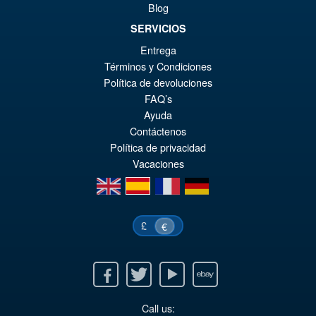
€1
Blog
SERVICIOS
Entrega
€55.31
Términos y Condiciones
El
€49.12
Política de devoluciones
pr
El
FAQ’s
PRE ORDENA
Ayuda
or
pr
Contáctenos
er
ac
Política de privacidad
€5
es
Vacaciones
en
es
fr
de
€4
£
€
Facebook
Twitter
Youtube
Ebay
Call us: