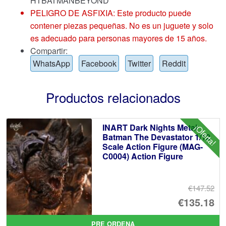
HTBATMANBEYOND
PELIGRO DE ASFIXIA: Este producto puede
contener piezas pequeñas. No es un juguete y solo
es adecuado para personas mayores de 15 años.
Compartir:
WhatsApp
Facebook
Twitter
Reddit
Productos relacionados
INART Dark Nights Metal
¡Oferta!
Batman The Devastator 1/12
Scale Action Figure (MAG-
C0004) Action Figure
€147.52
El
€135.18
pr
El
PRE ORDENA