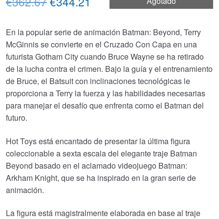
El
El
€362.67
€344.21
Agotado
precio
precio
En la popular serie de animación Batman: Beyond, Terry
original
actual
McGinnis se convierte en el Cruzado Con Capa en una
era:
es:
futurista Gotham City cuando Bruce Wayne se ha retirado
de la lucha contra el crimen. Bajo la guía y el entrenamiento
€362.67.
€344.21.
de Bruce, el Batsuit con inclinaciones tecnológicas le
proporciona a Terry la fuerza y las habilidades necesarias
para manejar el desafío que enfrenta como el Batman del
futuro.
Hot Toys está encantado de presentar la última figura
coleccionable a sexta escala del elegante traje Batman
Beyond basado en el aclamado videojuego Batman:
Arkham Knight, que se ha inspirado en la gran serie de
animación.
La figura está magistralmente elaborada en base al traje