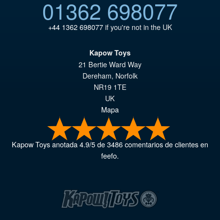
01362 698077
+44 1362 698077
if you're not in the UK
Kapow Toys
21 Bertie Ward Way
Dereham
,
Norfolk
NR19 1TE
UK
Mapa
Kapow Toys
anotada
4.9
/
5
de
3486
comentarios de clientes en
feefo.