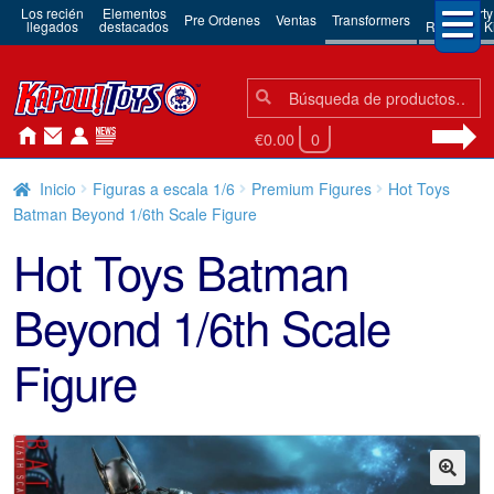
Los recién
Elementos
3rd Party
Pre Ordenes
Ventas
Transformers
llegados
destacados
Robots & Ki
Búsqueda:
Búsqueda
€0.00
0
Inicio
Figuras a escala 1/6
Premium Figures
Hot Toys
Batman Beyond 1/6th Scale Figure
Hot Toys Batman
Beyond 1/6th Scale
Figure