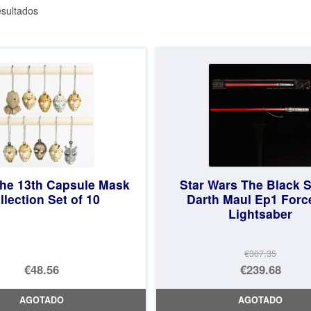
Ordenado
sultados
por
los
últimos
the 13th Capsule Mask
Star Wars The Black S
llection Set of 10
Darth Maul Ep1 Forc
Lightsaber
€307.35
El
€48.56
€239.68
precio
El
AGOTADO
AGOTADO
original
precio