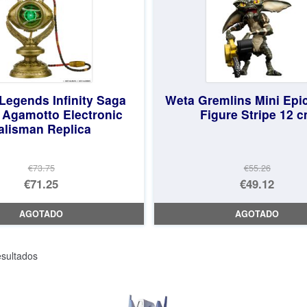
Legends Infinity Saga
Weta Gremlins Mini Epic
 Agamotto Electronic
Figure Stripe 12 
alisman Replica
€73.75
€55.26
El
El
€71.25
€49.12
precio
El
precio
El
AGOTADO
AGOTADO
original
precio
original
precio
era:
actual
era:
actual
Ordenado
sultados
€73.75.
es:
€55.26.
es:
por
€71.25.
€49.12.
los
últimos