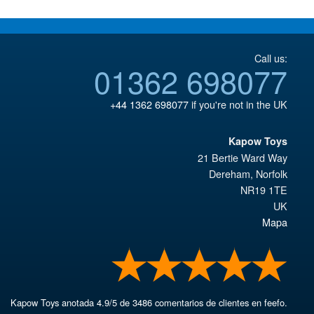
Call us:
01362 698077
+44 1362 698077
if you're not in the UK
Kapow Toys
21 Bertie Ward Way
Dereham
,
Norfolk
NR19 1TE
UK
Mapa
Kapow Toys
anotada
4.9
/
5
de
3486
comentarios de clientes en feefo.