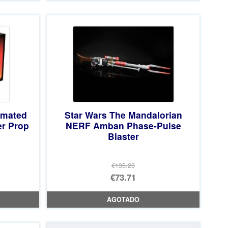
imated
Star Wars The Mandalorian
er Prop
NERF Amban Phase-Pulse
Blaster
€135.23
El
€73.71
precio
El
AGOTADO
original
precio
era:
actual