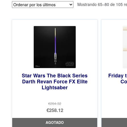
Mostrando 65–80 de 105 re
Star Wars The Black Series
Friday 
Darth Revan Force FX Elite
Co
Lightsaber
€264.32
El
€258.12
precio
El
AGOTADO
original
precio