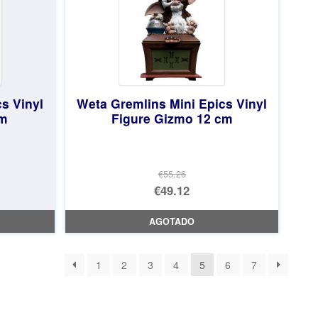
s Vinyl
Weta Gremlins Mini Epics Vinyl
cm
Figure Gizmo 12 cm
€55.26
El
€49.12
precio
El
AGOTADO
original
precio
era:
actual
1
2
3
4
5
6
7
€55.26.
es:
€49.12.