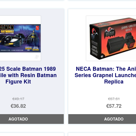
era:
actual
€307.35.
es:
€239.68.
25 Scale Batman 1989
NECA Batman: The An
le with Resin Batman
Series Grapnel Launch
Figure Kit
Replica
€49.17
€67.61
El
El
€36.82
€57.72
precio
El
precio
El
AGOTADO
AGOTADO
original
precio
original
precio
era:
actual
era:
actual