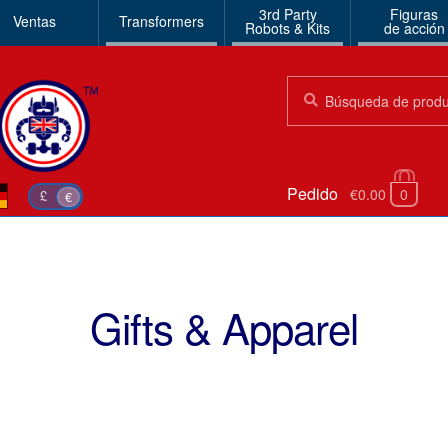
3rd Party
Figuras
Ventas
Transformers
Robots & Kits
de acción
Búsqueda:
Búsqueda
Pedido
€0.00
0
£
€
Gifts & Apparel