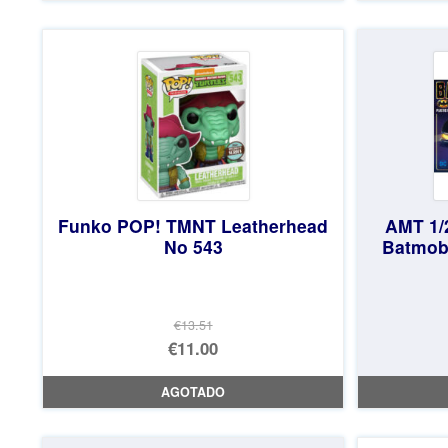
era:
actual
€264.32.
es:
€258.12.
Funko POP! TMNT Leatherhead
AMT 1/
No 543
Batmobi
€13.51
El
€11.00
precio
El
AGOTADO
original
precio
era:
actual