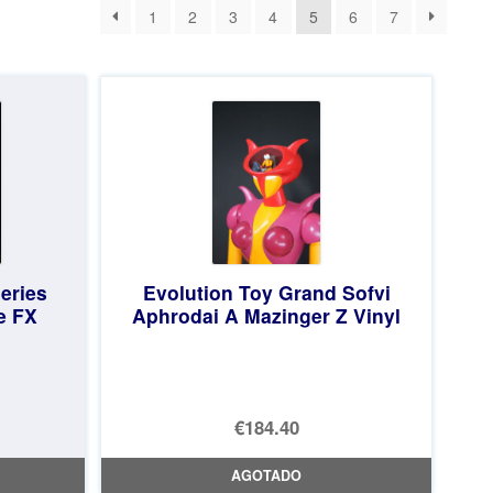
1
2
3
4
5
6
7
eries
Evolution Toy Grand Sofvi
e FX
Aphrodai A Mazinger Z Vinyl
€184.40
AGOTADO