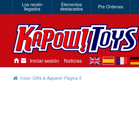
Los recién
Elementos
Pre Ordenes
llegados
destacados
en
es
fr
de
Iniciar sesión
Noticias
Inicio
Gifts & Apparel
Página 5