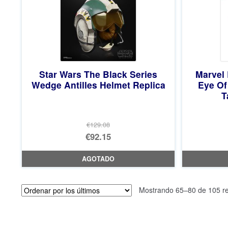
Star Wars The Black Series
Marvel 
Wedge Antilles Helmet Replica
Eye Of
T
€129.08
El
€92.15
precio
El
AGOTADO
original
precio
era:
actual
Mostrando 65–80 de 105 re
€129.08.
es:
€92.15.