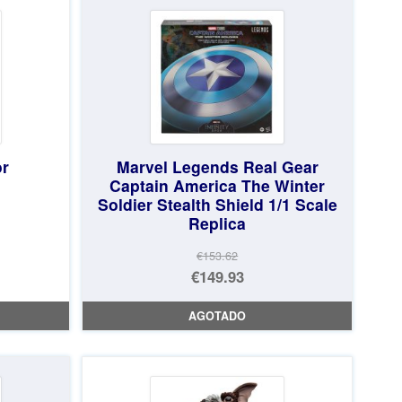
€135.23.
es:
€73.71.
or
Marvel Legends Real Gear
Captain America The Winter
Soldier Stealth Shield 1/1 Scale
Replica
€153.62
El
€149.93
precio
El
AGOTADO
original
precio
era:
actual
€153.62.
es:
€149.93.