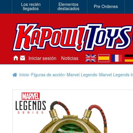
Los recién
Elementos
Pre Ordenes
llegados
destacados
en
es
fr
de
Iniciar sesión
Noticias
Inicio
Figuras de acción
Marvel Legends
Marvel Legends In