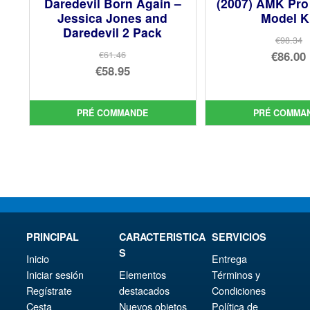
Daredevil Born Again –
(2007) AMK Pro
Jessica Jones and
Model K
Daredevil 2 Pack
€98.34
Le
€86.00
€61.46
Le
€58.95
prix
Le
prix
Le
init
prix
initial
prix
étai
act
PRÉ COMMANDE
PRÉ COMMA
était :
actuel
€98.
est 
€61.46.
est :
€86.
€58.95.
PRINCIPAL
CARACTERISTICA
SERVICIOS
S
Inicio
Entrega
Iniciar sesión
Elementos
Términos y
Regístrate
destacados
Condiciones
Cesta
Nuevos objetos
Política de