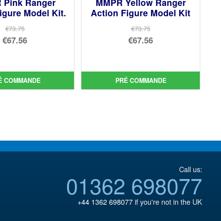
Pink Ranger
MMPR Yellow Ranger
igure Model Kit.
Action Figure Model Kit
€73.75
€73.75
Le
Le
€67.56
€67.56
prix
Le
prix
Le
initial
prix
initial
prix
était :
actuel
était :
actuel
É COMMANDE
PRÉ COMMANDE
€73.75.
est :
€73.75.
est :
€67.56.
€67.56.
Call us:
01362 698077
+44 1362 698077
if you're not in the UK