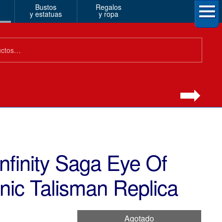
Bustos
Regalos
y estatuas
y ropa
nfinity Saga Eye Of
nic Talisman Replica
Agotado