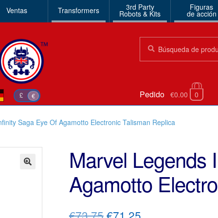
3rd Party
Figuras
Ventas
Transformers
Robots & Kits
de acción
Búsqueda:
Búsqueda
Pedido
€0.00
0
£
€
finity Saga Eye Of Agamotto Electronic Talisman Replica
Marvel Legends I
Agamotto Electro
🔍
El
El
€73.75
€71.25