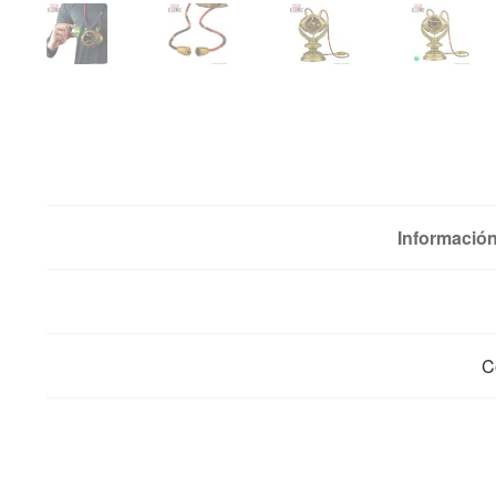
Información
C