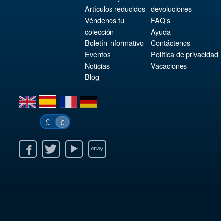
Artículos reducidos
devoluciones
Véndenos tu
FAQ’s
colección
Ayuda
Boletín informativo
Contáctenos
Eventos
Política de privacidad
Noticias
Vacaciones
Blog
en
es
fr
de
£
€
k
itter
Youtube
Ebay