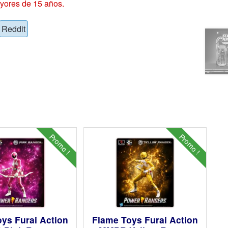
yores de 15 años.
Reddit
Promo !
Promo !
ys Furai Action
Flame Toys Furai Action