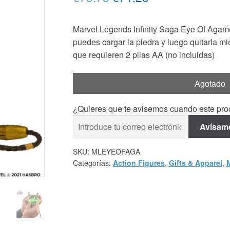
precio
precio
Marvel Legends Infinity Saga Eye Of Agam
original
actual
puedes cargar la piedra y luego quitarla mie
era:
es:
que requieren 2 pilas AA (no incluidas)
€73.75.
€71.25.
Agotado
¿Quieres que te avisemos cuando este prod
Avísam
SKU:
MLEYEOFAGA
Categorías:
Action Figures
,
Gifts & Apparel
,