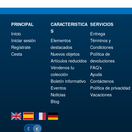
PRINCIPAL
CARACTERISTICA
SERVICIOS
S
Inicio
Entrega
Iniciar sesión
Elementos
Términos y
Regístrate
destacados
Condiciones
Cesta
Nuevos objetos
Política de
Artículos reducidos
devoluciones
Véndenos tu
FAQ’s
colección
Ayuda
Boletín informativo
Contáctenos
Eventos
Política de privacidad
Noticias
Vacaciones
Blog
en
es
fr
de
£
€