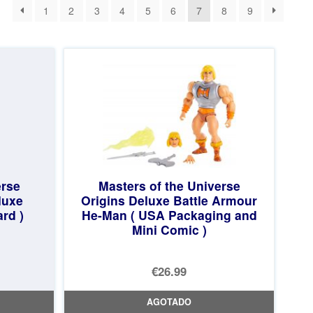
1
2
3
4
5
6
7
8
9
erse
Masters of the Universe
luxe
Origins Deluxe Battle Armour
rd )
He-Man ( USA Packaging and
Mini Comic )
€26.99
AGOTADO