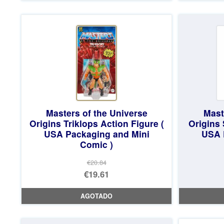
Masters of the Universe
Mast
Origins Triklops Action Figure (
Origins 
USA Packaging and Mini
USA 
Comic )
€20.84
El
€19.61
precio
El
AGOTADO
original
precio
era:
actual