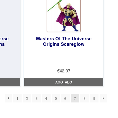
erse
Masters Of The Universe
ms
Origins Scareglow
€42.97
AGOTADO
1
2
3
4
5
6
7
8
9