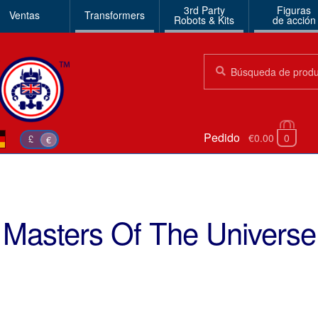
3rd Party
Figuras
Ventas
Transformers
Robots & Kits
de acción
Búsqueda:
Búsqueda
Pedido
€0.00
0
£
€
Masters Of The Universe