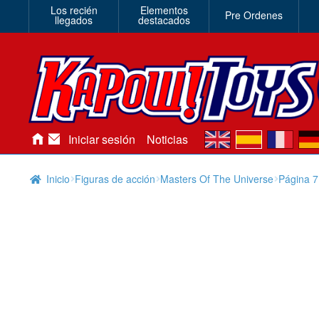
Los recién
Elementos
Pre Ordenes
llegados
destacados
en
es
fr
de
Iniciar sesión
Noticias
Inicio
Figuras de acción
Masters Of The Universe
Página 7