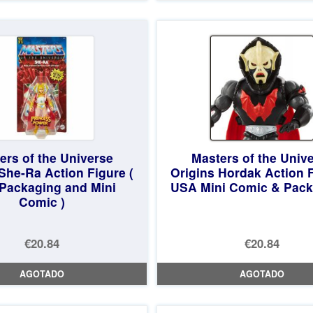
era:
actual
€26.99.
es:
€24.53.
ers of the Universe
Masters of the Univ
She-Ra Action Figure (
Origins Hordak Action F
Packaging and Mini
USA Mini Comic & Pack
Comic )
€20.84
€20.84
AGOTADO
AGOTADO