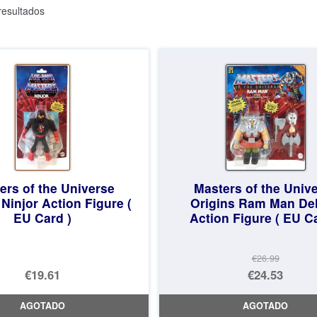
Ordenado
esultados
por
los
últimos
ers of the Universe
Masters of the Univ
 Ninjor Action Figure (
Origins Ram Man De
EU Card )
Action Figure ( EU Ca
€26.99
El
€19.61
€24.53
precio
El
AGOTADO
AGOTADO
original
precio