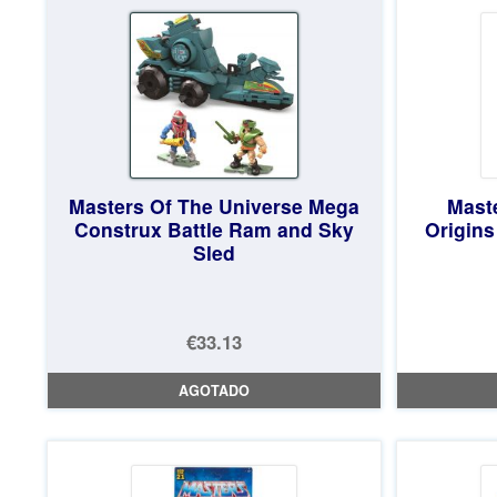
€20.84.
es:
€19.61.
Masters Of The Universe Mega
Mast
Construx Battle Ram and Sky
Origins
Sled
€33.13
AGOTADO