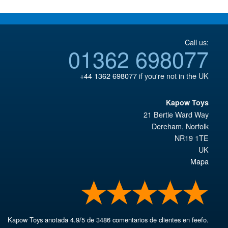
Call us:
01362 698077
+44 1362 698077
if you're not in the UK
Kapow Toys
21 Bertie Ward Way
Dereham
,
Norfolk
NR19 1TE
UK
Mapa
Kapow Toys
anotada
4.9
/
5
de
3486
comentarios de clientes en feefo.