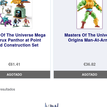
 Of The Universe Mega
Masters Of The Univ
rux Panthor at Point
Origins Man-At-Ar
d Construction Set
€61.41
€36.82
AGOTADO
AGOTADO
Ordenado
esultados
por
los
últimos