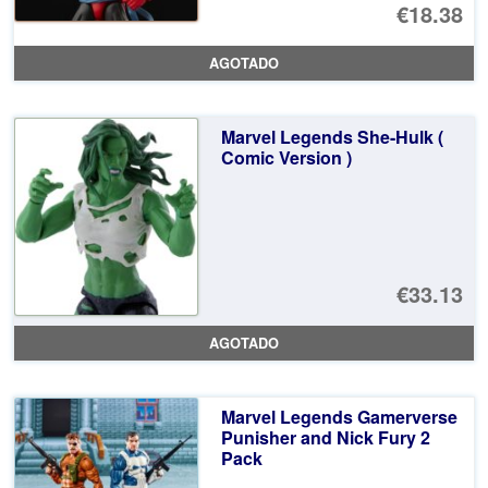
El
€18.38
pr
El
AGOTADO
or
pr
er
ac
Marvel Legends She-Hulk (
€3
es
Comic Version )
€1
€33.13
AGOTADO
Marvel Legends Gamerverse
Punisher and Nick Fury 2
Pack