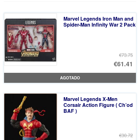
Marvel Legends Iron Man and
Spider-Man Infinity War 2 Pack
€73.75
El
€61.41
pr
El
AGOTADO
or
pr
er
ac
Marvel Legends X-Men
€7
es
Corsair Action Figure ( Ch’od
BAF )
€6
€30.72