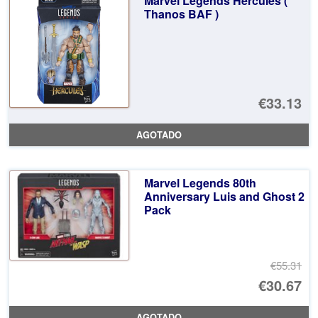
Marvel Legends Hercules (
Thanos BAF )
€33.13
AGOTADO
Marvel Legends 80th
Anniversary Luis and Ghost 2
Pack
€55.31
El
€30.67
pr
El
AGOTADO