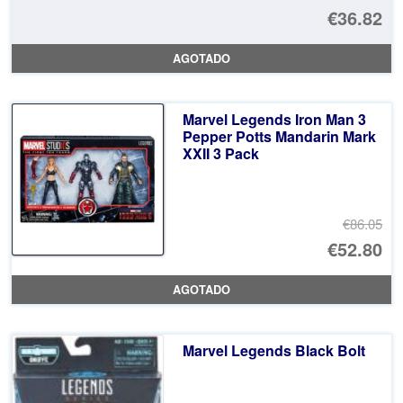
El
€36.82
pr
El
AGOTADO
or
pr
er
ac
Marvel Legends Iron Man 3
€5
es
Pepper Potts Mandarin Mark
XXII 3 Pack
€3
€86.05
El
€52.80
pr
El
AGOTADO
or
pr
er
ac
Marvel Legends Black Bolt
€8
es
€5