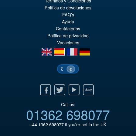
Términos y Condiciones
Política de devoluciones
FAQ’s
Ayuda
Contáctenos
Política de privacidad
Vacaciones
en
es
fr
de
£
€
Facebook
Twitter
Youtube
Ebay
Call us:
01362 698077
+44 1362 698077
if you're not in the UK