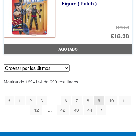
Figure ( Patch )
€2
€24.53
El
€18.38
pr
El
AGOTADO
or
pr
er
ac
€2
es
Ordenado
Mostrando 129–144 de 699 resultados
€1
por
los
1
2
3
…
6
7
8
9
10
11
últimos
12
…
42
43
44