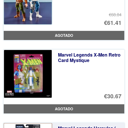
€68.84
El
€61.41
pr
El
AGOTADO
or
pr
er
ac
Marvel Legends X-Men Retro
€6
es
Card Mystique
€6
€30.67
AGOTADO