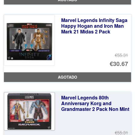
or
pr
er
ac
Marvel Legends Infinity Saga
€5
es
Happy Hogan and Iron Man
Mark 21 Midas 2 Pack
€3
€55.31
El
€30.67
pr
El
AGOTADO
or
pr
er
ac
Marvel Legends 80th
€5
es
Anniversary Korg and
Grandmaster 2 Pack Non Mint
€3
€55.31