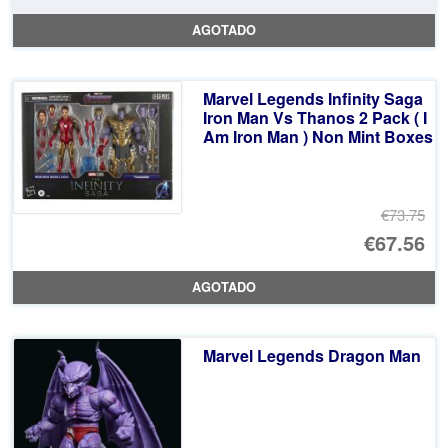
AGOTADO
Marvel Legends Infinity Saga
Iron Man Vs Thanos 2 Pack ( I
Am Iron Man ) Non Mint Boxes
€73.75
El
€67.56
pr
El
AGOTADO
or
pr
er
ac
Marvel Legends Dragon Man
€7
es
€6