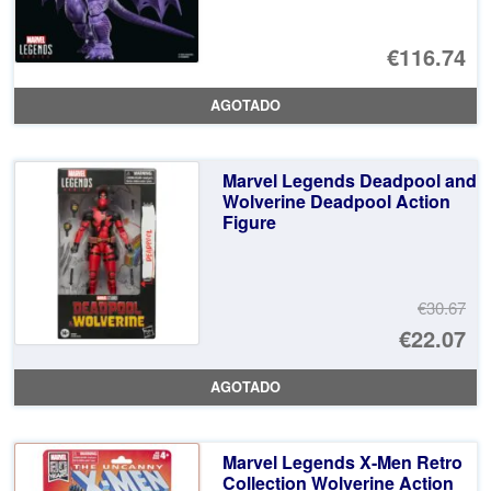
€116.74
AGOTADO
Marvel Legends Deadpool and
Wolverine Deadpool Action
Figure
€30.67
El
€22.07
pr
El
AGOTADO
or
pr
er
ac
Marvel Legends X-Men Retro
€3
es
Collection Wolverine Action