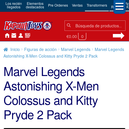
Los recién
Elementos
3rd Party
Pre Ordenes
Ventas
Transformers
llegados
destacados
Robots & Ki
Búsqueda:
Búsqueda
€0.00
0
Inicio
Figuras de acción
Marvel Legends
Marvel Legends
Astonishing X-Men Colossus and Kitty Pryde 2 Pack
Marvel Legends
Astonishing X-Men
Colossus and Kitty
Pryde 2 Pack