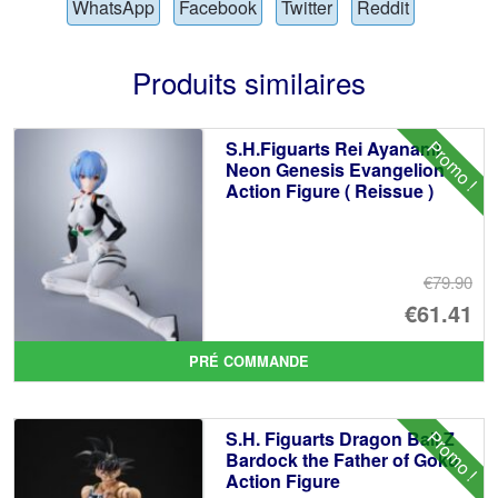
WhatsApp
Facebook
Twitter
Reddit
Produits similaires
Promo !
S.H.Figuarts Rei Ayanami
Neon Genesis Evangelion
Action Figure ( Reissue )
€79.90
Le
€61.41
pr
Le
PRÉ COMMANDE
ini
pr
éta
ac
Promo !
S.H. Figuarts Dragon Ball Z
€7
es
Bardock the Father of Goku
Action Figure
€6