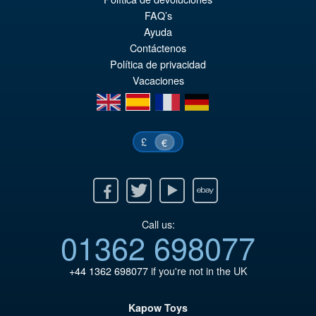
pr
Le
PRÉ COMMANDE
FAQ’s
ini
pr
Ayuda
éta
ac
Contáctenos
Política de privacidad
€7
es
Vacaciones
€6
en
es
fr
de
£
€
Facebook
Twitter
Youtube
Ebay
Call us:
01362 698077
+44 1362 698077
if you're not in the UK
Kapow Toys