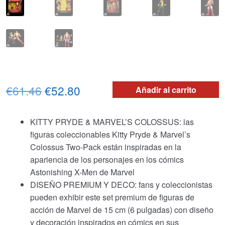
El
El
€61.46
€52.80
Añadir al carrito
precio
precio
KITTY PRYDE & MARVEL’S COLOSSUS: las
original
actual
figuras coleccionables Kitty Pryde & Marvel’s
era:
es:
Colossus Two-Pack están inspiradas en la
apariencia de los personajes en los cómics
€61.46.
€52.80.
Astonishing X-Men de Marvel
DISEÑO PREMIUM Y DECO: fans y coleccionistas
pueden exhibir este set premium de figuras de
acción de Marvel de 15 cm (6 pulgadas) con diseño
y decoración inspirados en cómics en sus