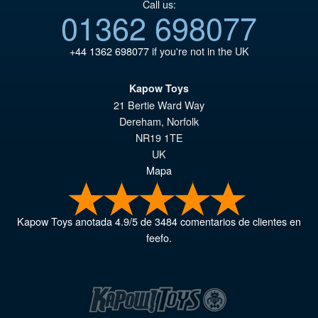
Call us:
01362 698077
+44 1362 698077
if you're not in the UK
Kapow Toys
21 Bertie Ward Way
Dereham
,
Norfolk
NR19 1TE
UK
Mapa
Kapow Toys
anotada
4.9
/
5
de
3484
comentarios de clientes en
feefo.