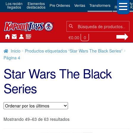
Los recién
Elementos
3rd Party
Pre Ordenes
Ventas
Transformers
llegados
destacados
Robots & Ki
Búsqueda:
Búsqueda
€0.00
0
Inicio
Productos etiquetados “Star Wars The Black Series”
Página 4
Star Wars The Black
Series
Ordenado
Mostrando 49–63 de 63 resultados
por
los