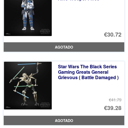
€2
€30.72
AGOTADO
Star Wars The Black Series
Gaming Greats General
Grievous ( Battle Damaged )
€41.79
El
€39.28
pr
El
AGOTADO
or
pr