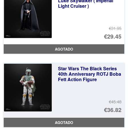
Luke Skywalker ( Imperial
Light Cruiser )
€2
€31.95
El
€29.45
pr
El
AGOTADO
or
pr
er
ac
Star Wars The Black Series
€3
es
40th Anniversary ROTJ Boba
Fett Action Figure
€2
€45.48
El
€36.82
pr
El
AGOTADO
or
pr