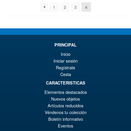
los
1
2
3
4
últimos
PRINCIPAL
Inicio
Iniciar sesión
Regístrate
Cesta
CARACTERISTICAS
Elementos destacados
Nuevos objetos
Artículos reducidos
Véndenos tu colección
Boletín informativo
Eventos