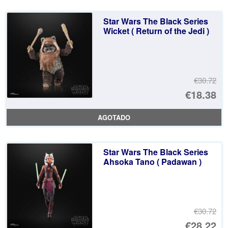
er
ac
Star Wars The Black Series
€4
es
Wicket ( Return of the Jedi )
€3
€30.72
El
€18.38
pr
El
AGOTADO
or
pr
er
ac
Star Wars The Black Series
€3
es
Ahsoka Tano ( Padawan )
€1
€30.72
El
€28.22