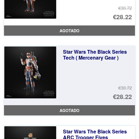
€30.72
El
€28.22
pr
El
AGOTADO
or
pr
er
ac
Star Wars The Black Series
€3
es
Tech ( Mercenary Gear )
€2
€30.72
El
€28.22
pr
El
AGOTADO
or
pr
er
ac
Star Wars The Black Series
€3
es
ARC Trooper Fives