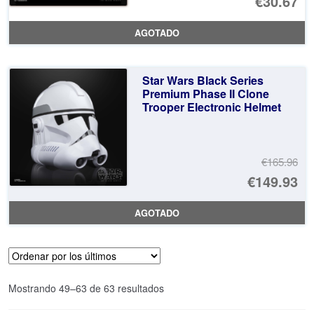
€30.67
AGOTADO
Star Wars Black Series
Premium Phase II Clone
Trooper Electronic Helmet
€165.96
El
€149.93
pr
El
AGOTADO
or
pr
er
ac
€1
es
Ordenado
Mostrando 49–63 de 63 resultados
€1
por