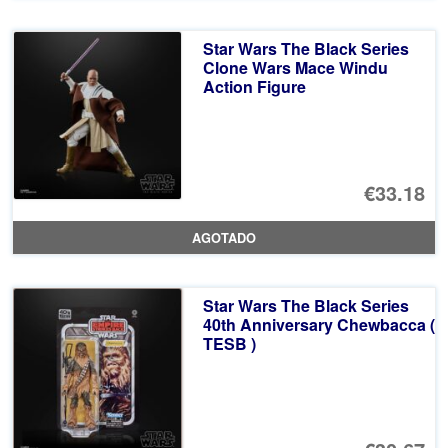
er
ac
Star Wars The Black Series
€4
es
Clone Wars Mace Windu
Action Figure
€3
€33.18
AGOTADO
Star Wars The Black Series
40th Anniversary Chewbacca (
TESB )