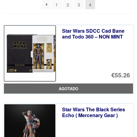
1
2
3
4
últimos
Star Wars SDCC Cad Bane
and Todo 360 – NON MINT
€55.26
AGOTADO
Star Wars The Black Series
Echo ( Mercenary Gear )