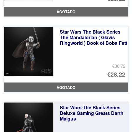
pr
El
AGOTADO
or
pr
er
ac
Star Wars The Black Series
€3
es
The Mandalorian ( Glavis
Ringworld ) Book of Boba Fett
€2
€30.72
El
€28.22
pr
El
AGOTADO
or
pr
er
ac
Star Wars The Black Series
€3
es
Deluxe Gaming Greats Darth
Malgus
€2