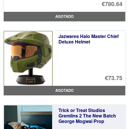
El
€780.64
pr
El
AGOTADO
or
pr
er
ac
Jazwares Halo Master Chief
€9
es
Deluxe Helmet
€7
€73.75
AGOTADO
Trick or Treat Studios
Gremlins 2 The New Batch
George Mogwai Prop