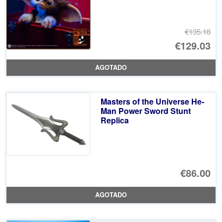
€135.18
El
€129.03
pr
El
AGOTADO
or
pr
er
ac
Masters of the Universe He-
€1
es
Man Power Sword Stunt
Replica
€1
€86.00
AGOTADO