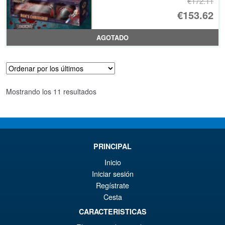
€172.11
El
€153.62
pr
El
AGOTADO
or
pr
er
ac
€1
es
Ordenado
Mostrando los 11 resultados
€1
por
los
últimos
PRINCIPAL
Inicio
Iniciar sesión
Regístrate
Cesta
CARACTERISTICAS