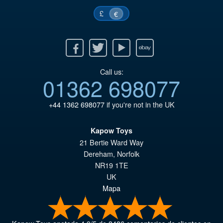
£
€
Facebook
Twitter
Youtube
Ebay
Call us:
01362 698077
+44 1362 698077
if you're not in the UK
Kapow Toys
21 Bertie Ward Way
Dereham
,
Norfolk
NR19 1TE
UK
Mapa