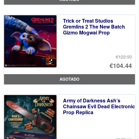
or
pr
er
ac
Trick or Treat Studios
€1
es
Gremlins 2 The New Batch
Gizmo Mogwai Prop
€1
€122.93
El
€104.44
pr
El
AGOTADO
or
pr
er
ac
Army of Darkness Ash’s
€1
es
Chainsaw Evil Dead Electronic
Prop Replica
€1