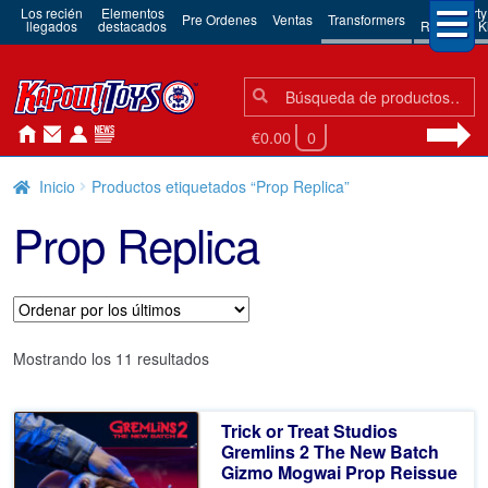
Los recién
Elementos
3rd Party
Pre Ordenes
Ventas
Transformers
llegados
destacados
Robots & Ki
Búsqueda:
Búsqueda
€0.00
0
Inicio
Productos etiquetados “Prop Replica”
Prop Replica
Ordenado
Mostrando los 11 resultados
por
los
Trick or Treat Studios
últimos
Gremlins 2 The New Batch
Gizmo Mogwai Prop Reissue