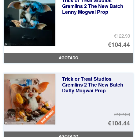
Trick or Treat Studios
€1
es
Gremlins 2 The New Batch
Lenny Mogwai Prop
€1
€122.93
El
€104.44
pr
El
AGOTADO
or
pr
er
ac
Trick or Treat Studios
€1
es
Gremlins 2 The New Batch
Daffy Mogwai Prop
€1
€122.93
El
€104.44
pr
El
AGOTADO