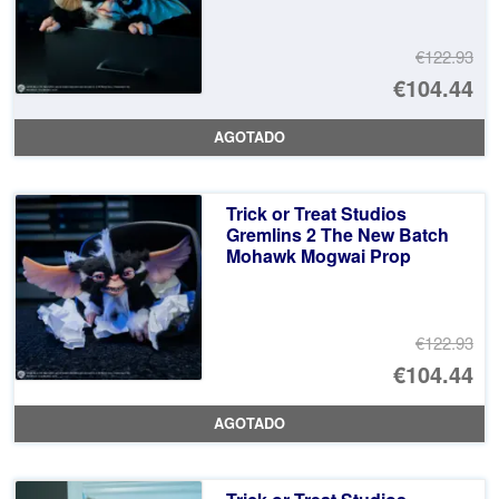
€122.93
El
€104.44
pr
El
AGOTADO
or
pr
er
ac
Trick or Treat Studios
€1
es
Gremlins 2 The New Batch
Mohawk Mogwai Prop
€1
€122.93
El
€104.44
pr
El
AGOTADO
or
pr
er
ac