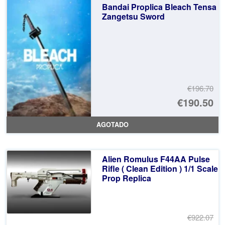
Bandai Proplica Bleach Tensa
Zangetsu Sword
€196.70
El
€190.50
pr
El
AGOTADO
or
pr
er
ac
Alien Romulus F44AA Pulse
€1
es
Rifle ( Clean Edition ) 1/1 Scale
Prop Replica
€1
€922.07