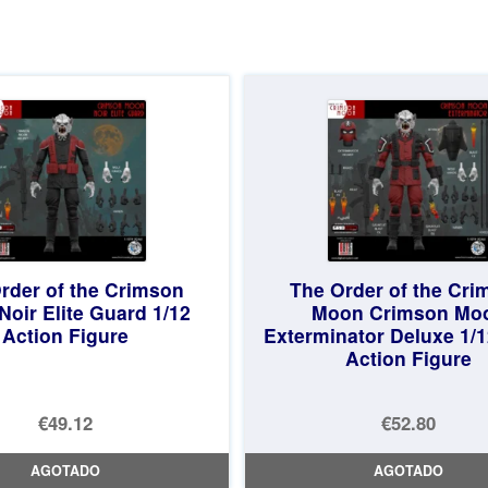
Ordenado
por
los
últimos
rder of the Crimson
The Order of the Cri
oir Elite Guard 1/12
Moon Crimson Mo
Action Figure
Exterminator Deluxe 1/1
Action Figure
€49.12
€52.80
AGOTADO
AGOTADO