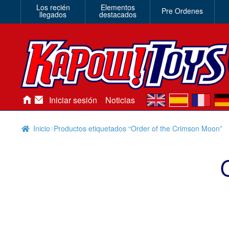
Los recién
Elementos
Pre Ordenes
llegados
destacados
en
es
fr
de
Iniciar sesión
Noticias
Inicio
Productos etiquetados “Order of the Crimson Moon”