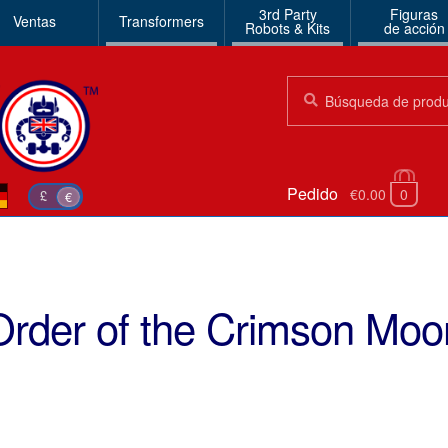
3rd Party
Figuras
Ventas
Transformers
Robots & Kits
de acción
Búsqueda:
Búsqueda
Pedido
€0.00
0
£
€
Order of the Crimson Moo