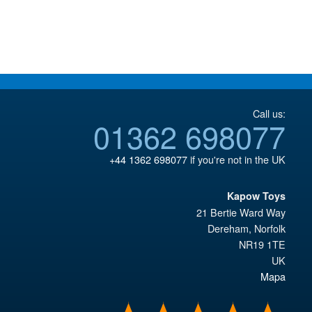
Call us:
01362 698077
+44 1362 698077
if you're not in the UK
Kapow Toys
21 Bertie Ward Way
Dereham
,
Norfolk
NR19 1TE
UK
Mapa