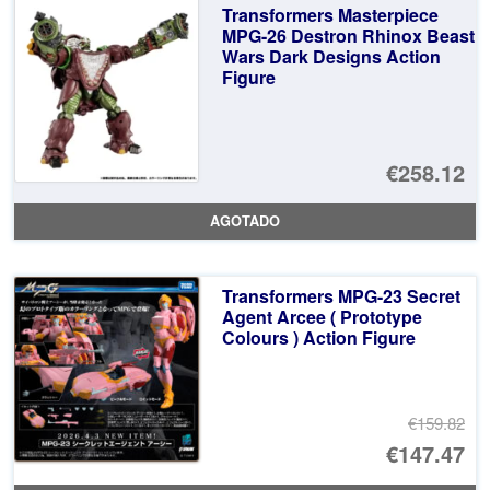
Transformers Masterpiece
€2
es
MPG-26 Destron Rhinox Beast
Wars Dark Designs Action
€1
Figure
€258.12
AGOTADO
Transformers MPG-23 Secret
Agent Arcee ( Prototype
Colours ) Action Figure
€159.82
El
€147.47
pr
El