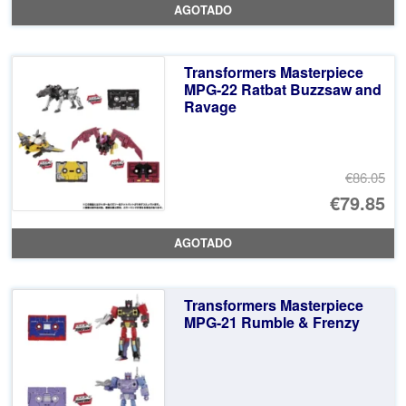
AGOTADO
or
pr
er
ac
Transformers Masterpiece
€1
es
MPG-22 Ratbat Buzzsaw and
Ravage
€1
€86.05
El
€79.85
pr
El
AGOTADO
or
pr
er
ac
Transformers Masterpiece
€8
es
MPG-21 Rumble & Frenzy
€7