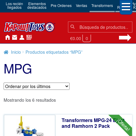
Los recién
Elementos
3rd Party
Pre Ordenes
Ventas
Transformers
llegados
destacados
Robots & Ki
Búsqueda:
Búsqueda
€0.00
0
Inicio
Productos etiquetados “MPG”
MPG
Ordenado
Mostrando los 6 resultados
por
los
Transformers MPG-24 Eject
¡Oferta!
últimos
and Ramhorn 2 Pack