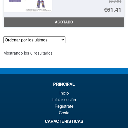
€67.61
El
€61.41
pr
El
AGOTADO
or
pr
er
ac
€6
es
Ordenado
Mostrando los 6 resultados
€6
por
los
últimos
PRINCIPAL
Inicio
Iniciar sesión
Regístrate
Cesta
CARACTERISTICAS