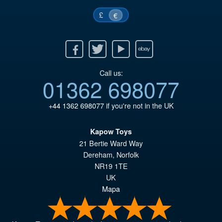
£
€
Facebook
Twitter
Youtube
Ebay
Call us:
01362 698077
+44 1362 698077
if you're not in the UK
Kapow Toys
21 Bertie Ward Way
Dereham
,
Norfolk
NR19 1TE
UK
Mapa