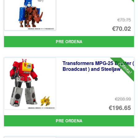
€73.75
El
€70.02
pr
El
PRE ORDENA
or
pr
er
ac
Transformers MPG-25 Blaster (
¡Oferta!
€7
es
Broadcast ) and Steeljaw
€7
€208.99
El
€196.65
pr
El
PRE ORDENA
or
pr
er
ac