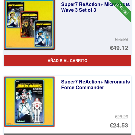
Super7 ReAction+ Micronauts
¡Oferta!
Wave 3 Set of 3
€55.29
El
€49.12
pr
El
AÑADIR AL CARRITO
or
pr
er
ac
Super7 ReAction+ Micronauts
€5
es
Force Commander
€4
€28.26
El
€24.53
pr
El