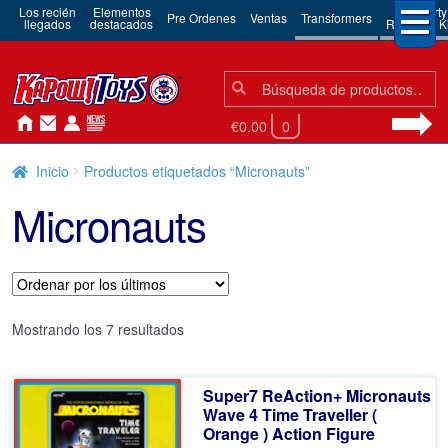
Los recién
Elementos
3rd Party
Pre Ordenes
Ventas
Transformers
llegados
destacados
Robots & Ki
Búsqueda:
Búsqueda
€0.00
0
Inicio
Productos etiquetados “Micronauts”
Micronauts
Ordenado
Mostrando los 7 resultados
por
los
Super7 ReAction+ Micronauts
últimos
Wave 4 Time Traveller (
Orange ) Action Figure