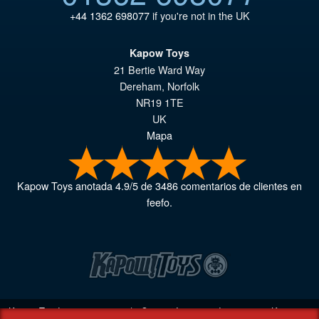
+44 1362 698077
if you're not in the UK
Kapow Toys
21 Bertie Ward Way
Dereham
,
Norfolk
NR19 1TE
UK
Mapa
Kapow Toys
anotada
4.9
/
5
de
3486
comentarios de clientes en
feefo.
Kapow Toys! © 2013 - 2026 | Compañía registrada
06851542
Kapow