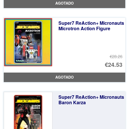
AGOTADO
or
pr
er
ac
Super7 ReAction+ Micronauts
€2
es
Microtron Action Figure
€2
€28.26
El
€24.53
pr
El
AGOTADO
or
pr
er
ac
Super7 ReAction+ Micronauts
€2
es
Baron Karza
€2