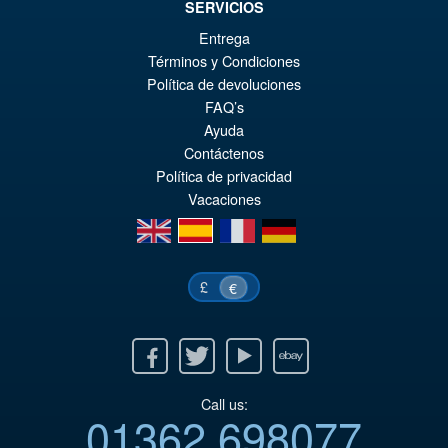
SERVICIOS
Entrega
Términos y Condiciones
Política de devoluciones
FAQ’s
Ayuda
Contáctenos
Política de privacidad
Vacaciones
en
es
fr
de
£
€
Facebook
Twitter
Youtube
Ebay
Call us:
01362 698077