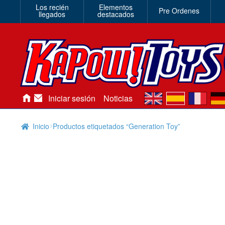
Los recién
Elementos
Pre Ordenes
llegados
destacados
en
es
fr
de
Iniciar sesión
Noticias
Inicio
Productos etiquetados “Generation Toy”