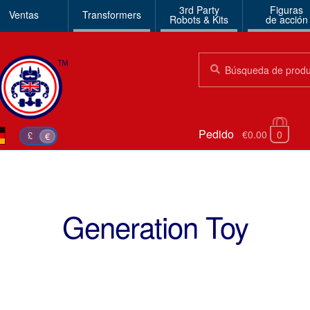
3rd Party
Figuras
Ventas
Transformers
Robots & Kits
de acción
Búsqueda:
Búsqueda
Pedido
€0.00
0
£
€
Generation Toy