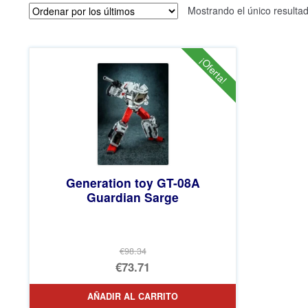
Mostrando el único resulta
¡Oferta!
Generation toy GT-08A
Guardian Sarge
€98.34
El
€73.71
precio
El
AÑADIR AL CARRITO
original
precio