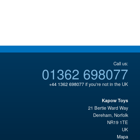
Call us:
01362 698077
+44 1362 698077
if you're not in the UK
Kapow Toys
21 Bertie Ward Way
Dereham
,
Norfolk
NR19 1TE
UK
Mapa