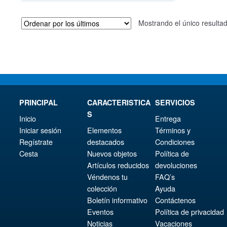
era:
actual
Mostrando el único resulta
€98.34.
es:
€73.71.
PRINCIPAL
CARACTERISTICA
SERVICIOS
S
Inicio
Entrega
Iniciar sesión
Elementos
Términos y
Regístrate
destacados
Condiciones
Cesta
Nuevos objetos
Política de
Artículos reducidos
devoluciones
Véndenos tu
FAQ’s
colección
Ayuda
Boletín informativo
Contáctenos
Eventos
Política de privacidad
Noticias
Vacaciones