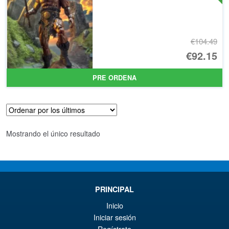
€104.49
El
€92.15
pr
El
PRE ORDENA
or
pr
er
ac
€1
es
Mostrando el único resultado
€9
PRINCIPAL
Inicio
Iniciar sesión
Regístrate