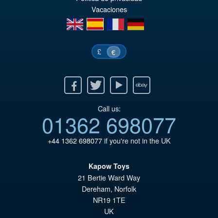
Vacaciones
en
es
fr
de
£
€
Facebook
Twitter
Youtube
Ebay
Call us:
01362 698077
+44 1362 698077
if you're not in the UK
Kapow Toys
21 Bertie Ward Way
Dereham
,
Norfolk
NR19 1TE
UK