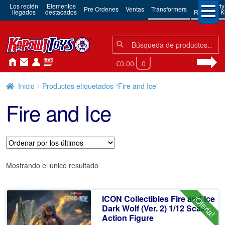
Los recién
Elementos
3rd Party
Pre Ordenes
Ventas
Transformers
llegados
destacados
Robots & Ki
Búsqueda:
Búsqueda
€0.00
0
Inicio
Productos etiquetados “Fire and Ice”
Fire and Ice
Mostrando el único resultado
ICON Collectibles Fire and Ice
¡Oferta!
Dark Wolf (Ver. 2) 1/12 Scale
Action Figure