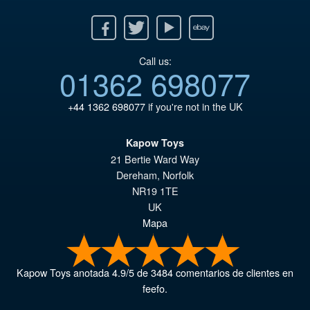
Facebook
Twitter
Youtube
Ebay
Call us:
01362 698077
+44 1362 698077
if you're not in the UK
Kapow Toys
21 Bertie Ward Way
Dereham
,
Norfolk
NR19 1TE
UK
Mapa
Kapow Toys
anotada
4.9
/
5
de
3484
comentarios de clientes en
feefo.