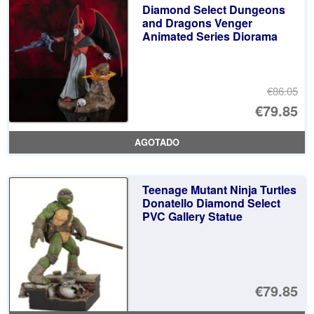
Diamond Select Dungeons
and Dragons Venger
Animated Series Diorama
€86.05
El
€79.85
pr
El
AGOTADO
or
pr
er
ac
Teenage Mutant Ninja Turtles
€8
es
Donatello Diamond Select
PVC Gallery Statue
€7
€79.85