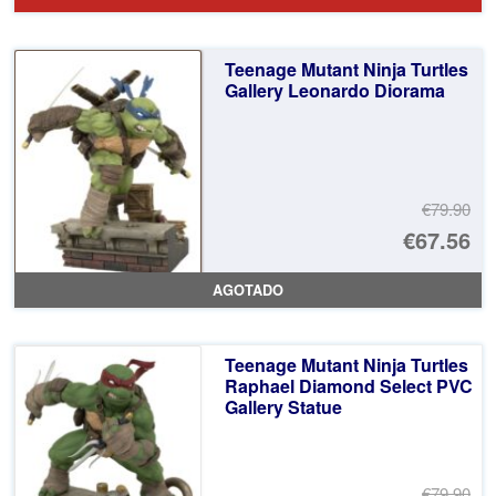
or
pr
er
ac
Teenage Mutant Ninja Turtles
€8
es
Gallery Leonardo Diorama
€7
€79.90
El
€67.56
pr
El
AGOTADO
or
pr
er
ac
Teenage Mutant Ninja Turtles
€7
es
Raphael Diamond Select PVC
Gallery Statue
€6
€79.90