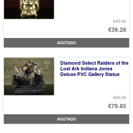
€7
€43.02
El
€39.28
pr
El
AGOTADO
or
pr
er
ac
Diamond Select Raiders of the
€4
es
Lost Ark Indiana Jones
Deluxe PVC Gallery Statue
€3
€86.05
El
€79.85
pr
El
AGOTADO
or
pr