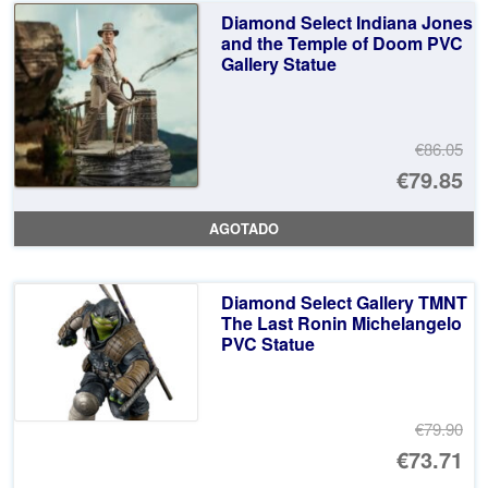
er
ac
Diamond Select Indiana Jones
€8
es
and the Temple of Doom PVC
Gallery Statue
€7
€86.05
El
€79.85
pr
El
AGOTADO
or
pr
er
ac
Diamond Select Gallery TMNT
€8
es
The Last Ronin Michelangelo
PVC Statue
€7
€79.90
El
€73.71