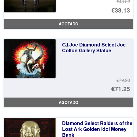
€43.02
El
€33.13
pr
El
AGOTADO
or
pr
er
ac
G.I.Joe Diamond Select Joe
€4
es
Colton Gallery Statue
€3
€79.90
El
€71.25
pr
El
AGOTADO
or
pr
er
ac
Diamond Select Raiders of the
€7
es
Lost Ark Golden Idol Money
Bank