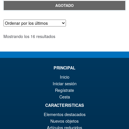
pr
El
AGOTADO
or
pr
er
ac
€7
es
Ordenado
Mostrando los 16 resultados
€7
por
los
últimos
PRINCIPAL
Inicio
Iniciar sesión
Regístrate
Cesta
CARACTERISTICAS
Elementos destacados
Nuevos objetos
Artículos reducidos