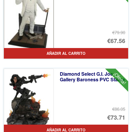
€79.90
El
€67.56
pr
El
AÑADIR AL CARRITO
or
pr
er
ac
Diamond Select G.I. Joe
¡Oferta!
€7
es
Gallery Baroness PVC Statue
€6
€86.05
El
€73.71
pr
El
AÑADIR AL CARRITO