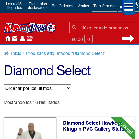
Los recién
Elementos
3rd Party
Pre Ordenes
Ventas
Transformers
llegados
destacados
Robots & Ki
Búsqueda:
Búsqueda
€0.00
0
Inicio
Productos etiquetados “Diamond Select”
Diamond Select
Ordenado
Mostrando los 16 resultados
por
los
Diamond Select Hawkeye
¡Oferta!
últimos
Kingpin PVC Gallery Statue