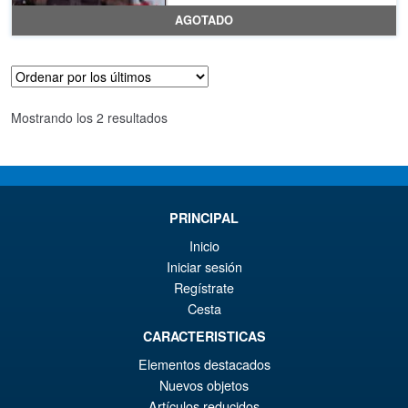
pr
El
AGOTADO
or
pr
er
ac
€4
es
Ordenado
Mostrando los 2 resultados
€3
por
los
últimos
PRINCIPAL
Inicio
Iniciar sesión
Regístrate
Cesta
CARACTERISTICAS
Elementos destacados
Nuevos objetos
Artículos reducidos