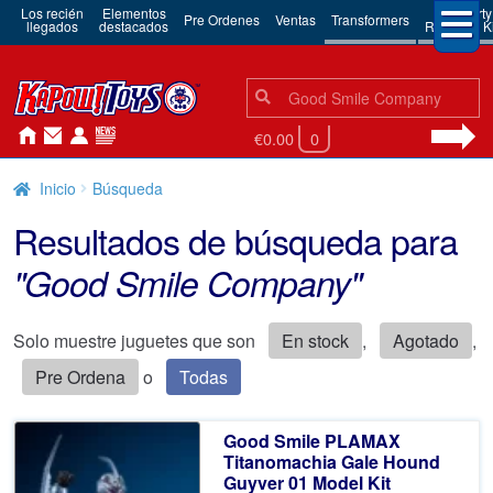
Los recién
Elementos
3rd Party
Pre Ordenes
Ventas
Transformers
llegados
destacados
Robots & Ki
Búsqueda:
Búsqueda
€0.00
0
Inicio
Búsqueda
Resultados de búsqueda para
"Good Smile Company"
Solo muestre juguetes que son
En stock
,
Agotado
,
Pre Ordena
o
Todas
Good Smile PLAMAX
Titanomachia Gale Hound
Guyver 01 Model Kit