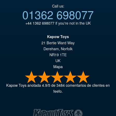
Call us:
01362 698077
+44 1362 698077
if you're not in the UK
Kapow Toys
21 Bertie Ward Way
Dereham
,
Norfolk
NR19 1TE
UK
Mapa
Kapow Toys
anotada
4.9
/
5
de
3484
comentarios de clientes en
feefo.