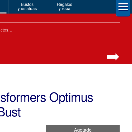
Bustos
Regalos
y estatuas
y ropa
nsformers Optimus
Bust
Agotado