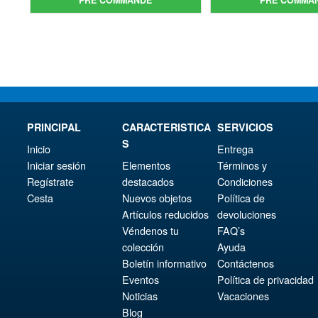
étai
act
€98.34.
est :
€86.
est 
€86.00.
€73.
PRINCIPAL
CARACTERISTICA
SERVICIOS
S
Inicio
Entrega
Iniciar sesión
Elementos
Términos y
Regístrate
destacados
Condiciones
Cesta
Nuevos objetos
Política de
Artículos reducidos
devoluciones
Véndenos tu
FAQ’s
colección
Ayuda
Boletín informativo
Contáctenos
Eventos
Política de privacidad
Noticias
Vacaciones
Blog