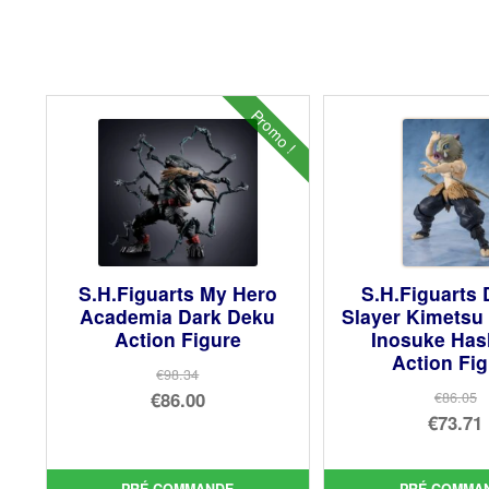
Promo !
S.H.Figuarts My Hero
S.H.Figuarts
Academia Dark Deku
Slayer Kimetsu
Action Figure
Inosuke Has
Action Fi
€98.34
Le
€86.00
€86.05
Le
€73.71
prix
Le
prix
Le
initial
prix
init
prix
était :
actuel
PRÉ COMMANDE
PRÉ COMMA