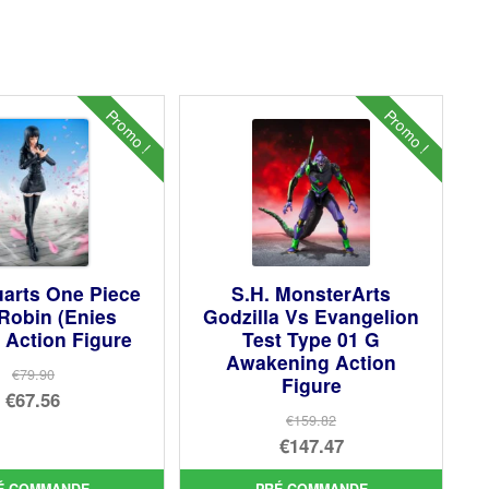
Promo !
Promo !
uarts One Piece
S.H. MonsterArts
Robin (Enies
Godzilla Vs Evangelion
 Action Figure
Test Type 01 G
Awakening Action
€79.90
Figure
Le
€67.56
€159.82
prix
Le
Le
€147.47
initial
prix
prix
Le
était :
actuel
É COMMANDE
PRÉ COMMANDE