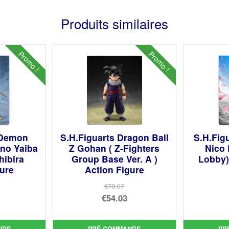
Produits similaires
Promo !
Promo !
 Demon
S.H.Figuarts Dragon Ball
S.H.Fig
 no Yaiba
Z Gohan ( Z-Fighters
Nico 
hibira
Group Base Ver. A )
Lobby)
gure
Action Figure
€70.07
Le
€54.03
prix
Le
ial
initial
prix
NDE
PRÉ COMMANDE
PR