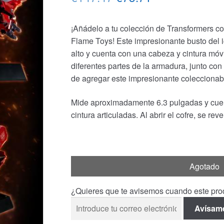
precio
precio
¡Añádelo a tu colección de Transformers c
original
actual
Flame Toys! Este impresionante busto del 
era:
es:
alto y cuenta con una cabeza y cintura móv
diferentes partes de la armadura, junto co
€147.47.
€73.71.
de agregar este impresionante coleccionabl
Mide aproximadamente 6.3 pulgadas y cuen
cintura articuladas. Al abrir el cofre, se re
Agotado
¿Quieres que te avisemos cuando este prod
Avísam