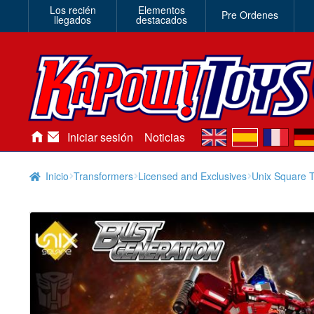
Los recién
Elementos
Pre Ordenes
llegados
destacados
en
es
fr
de
Iniciar sesión
Noticias
Inicio
Transformers
Licensed and Exclusives
Unix Square 