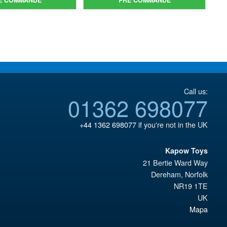
initial
prix
€79.90.
est :
était :
actuel
€67.56.
€159.82.
est :
€147.47.
Call us:
01362 698077
+44 1362 698077
if you're not in the UK
Kapow Toys
21 Bertie Ward Way
Dereham
,
Norfolk
NR19 1TE
UK
Mapa