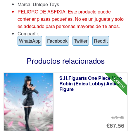
Marca:
Unique Toys
PELIGRO DE ASFIXIA: Este producto puede
contener piezas pequeñas. No es un juguete y solo
es adecuado para personas mayores de 15 años.
Compartir:
WhatsApp
Facebook
Twitter
Reddit
Productos relacionados
S.H.Figuarts One Piece Nico
¡Oferta!
Robin (Enies Lobby) Action
Figure
€79.90
El
€67.56