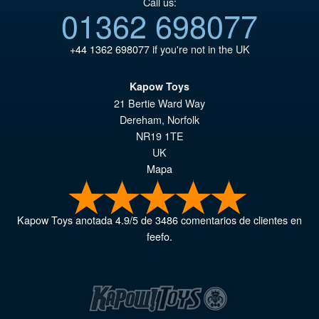
Call us:
01362 698077
+44 1362 698077
if you're not in the UK
Kapow Toys
21 Bertie Ward Way
Dereham
,
Norfolk
NR19 1TE
UK
Mapa
Kapow Toys
anotada
4.9
/
5
de
3486
comentarios de clientes en
feefo.