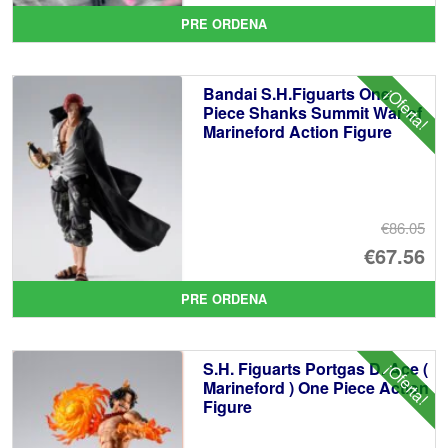
pr
El
PRE ORDENA
or
pr
er
ac
Bandai S.H.Figuarts One
¡Oferta!
€7
es
Piece Shanks Summit War of
Marineford Action Figure
€6
€86.05
El
€67.56
pr
El
PRE ORDENA
or
pr
er
ac
S.H. Figuarts Portgas D. Ace (
¡Oferta!
€8
es
Marineford ) One Piece Action
Figure
€6