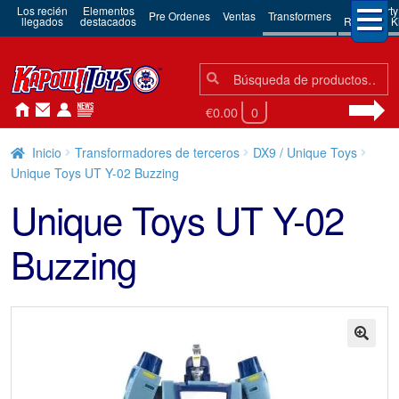
Los recién
Elementos
3rd Party
Pre Ordenes
Ventas
Transformers
llegados
destacados
Robots & Ki
Búsqueda:
Búsqueda
€0.00
0
Inicio
Transformadores de terceros
DX9 / Unique Toys
Unique Toys UT Y-02 Buzzing
Unique Toys UT Y-02
Buzzing
🔍