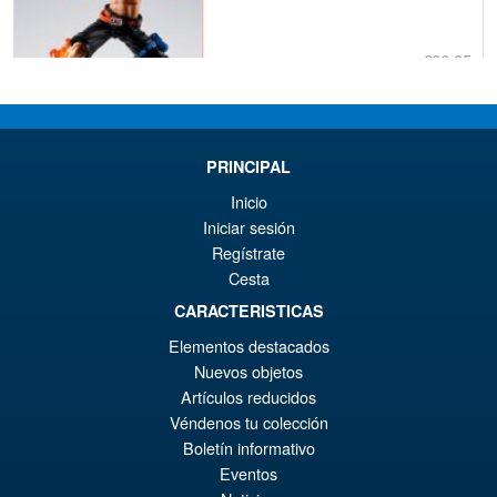
€86.05
El
€72.48
pr
El
PRE ORDENA
or
pr
PRINCIPAL
er
ac
Inicio
S.H. Figuarts Dragon Ball
¡Oferta!
Iniciar sesión
€8
es
Daima Super Saiyan 4 Son
Regístrate
Gokum ( Adult ) Action Figure
€7
Cesta
CARACTERISTICAS
Elementos destacados
€73.75
Nuevos objetos
El
€66.33
Artículos reducidos
pr
El
Véndenos tu colección
PRE ORDENA
or
pr
Boletín informativo
Eventos
er
ac