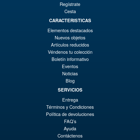
Regístrate
Cesta
CARACTERISTICAS
€129.08
Elementos destacados
Nuevos objetos
AÑADIR AL CARRITO
Artículos reducidos
Véndenos tu colección
Transformers x Zoids x
Boletín informativo
Diaclone T-Spark Shield D
Eventos
Prime
Noticias
Blog
SERVICIOS
Entrega
€317.14
Términos y Condiciones
Política de devoluciones
AÑADIR AL CARRITO
FAQ’s
Ayuda
Contáctenos