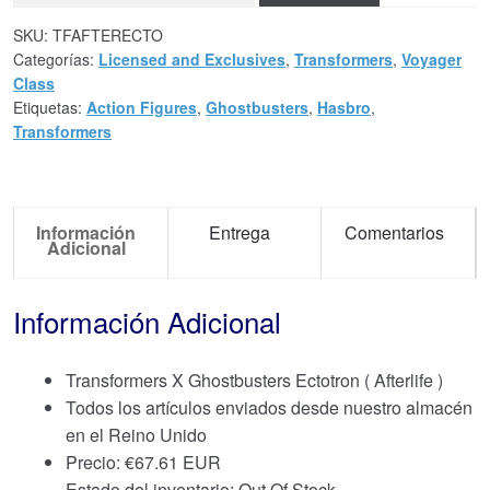
SKU:
TFAFTERECTO
Categorías:
Licensed and Exclusives
,
Transformers
,
Voyager
Class
Etiquetas:
Action Figures
,
Ghostbusters
,
Hasbro
,
Transformers
Información
Entrega
Comentarios
Adicional
Información Adicional
Transformers X Ghostbusters Ectotron ( Afterlife )
Todos los artículos enviados desde nuestro almacén
en el Reino Unido
Precio:
€
67.61 EUR
Estado del inventario: Out Of Stock