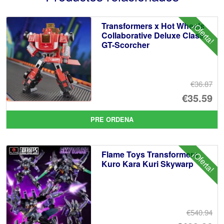
Transformers x Hot Wheels
¡Oferta!
Collaborative Deluxe Class
GT-Scorcher
€36.87
El
€35.59
pr
El
PRE ORDENA
or
pr
er
ac
Flame Toys Transformers
¡Oferta!
€3
es
Kuro Kara Kuri Skywarp
€3
€540.94