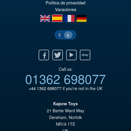
Política de privacidad
Vacaciones
en
es
fr
de
£
€
Facebook
Twitter
Youtube
Ebay
Call us:
01362 698077
+44 1362 698077
if you're not in the UK
Kapow Toys
21 Bertie Ward Way
Dereham
,
Norfolk
NR19 1TE
UK