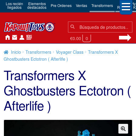
Los recién
Elementos
3rd Party
Pre Ordenes
Ventas
Transformers
llegados
destacados
Robots & Ki
Búsqueda:
Búsqueda
€0.00
0
Inicio
Transformers
Voyager Class
Transformers X
Ghostbusters Ectotron ( Afterlife )
Transformers X
Ghostbusters Ectotron (
Afterlife )