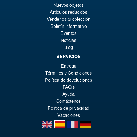
IN DEN WARENKORB
Nuevos objetos
wa
Pr
Artículos reducidos
€7
ist
Véndenos tu colección
Angebot!
Transformers Age of the
Boletín informativo
€3
Primes Deluxe Venin ( Venom )
Eventos
Noticias
Blog
SERVICIOS
€30.72
Entrega
Ur
€29.45
Términos y Condiciones
Pr
Ak
Política de devoluciones
IN DEN WARENKORB
wa
Pr
FAQ’s
Ayuda
€3
ist
Contáctenos
€2
Política de privacidad
Vacaciones
en
es
fr
de