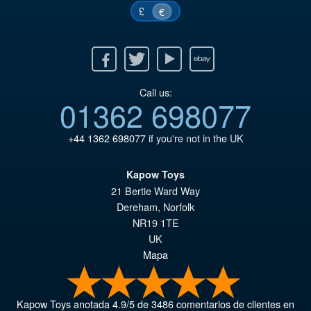
£
€
Facebook
Twitter
Youtube
Ebay
Call us:
01362 698077
+44 1362 698077
if you're not in the UK
Kapow Toys
21 Bertie Ward Way
Dereham
,
Norfolk
NR19 1TE
UK
Mapa
Kapow Toys
anotada
4.9
/
5
de
3486
comentarios de clientes en