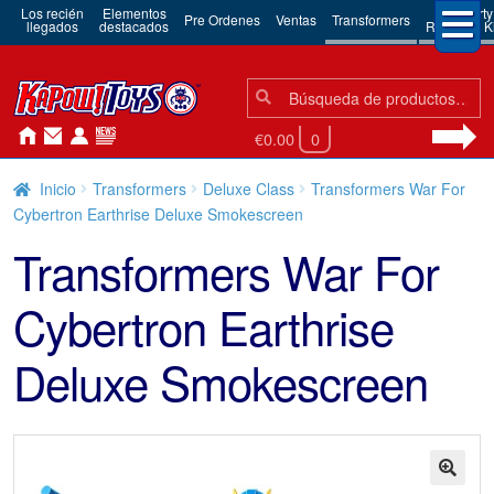
Los recién
Elementos
3rd Party
Pre Ordenes
Ventas
Transformers
llegados
destacados
Robots & Ki
Búsqueda:
Búsqueda
€0.00
0
Inicio
Transformers
Deluxe Class
Transformers War For
Cybertron Earthrise Deluxe Smokescreen
Transformers War For
Cybertron Earthrise
Deluxe Smokescreen