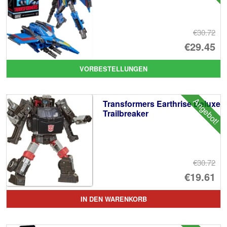
€30.72
Ur
€29.45
Pr
Ak
VORBESTELLUNGEN
wa
Pr
€3
ist
Angebot!
Transformers Earthrise Deluxe
€2
Trailbreaker
€30.72
Ur
€19.61
Pr
Ak
IN DEN WARENKORB
wa
Pr
€3
ist