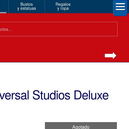
Bustos
Regalos
y estatuas
y ropa
versal Studios Deluxe
Agotado