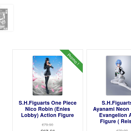
Promo !
S.H.Figuarts One Piece
S.H.Figuart
Nico Robin (Enies
Ayanami Neon 
Lobby) Action Figure
Evangelion 
Figure ( Rei
€79.90
Le
€79.90