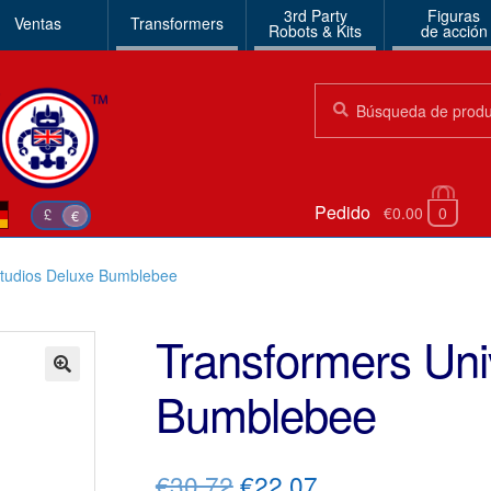
3rd Party
Figuras
Ventas
Transformers
Robots & Kits
de acción
Búsqueda:
Búsqueda
Pedido
€0.00
0
£
€
Studios Deluxe Bumblebee
Transformers Uni
Bumblebee
🔍
El
El
€30.72
€22.07