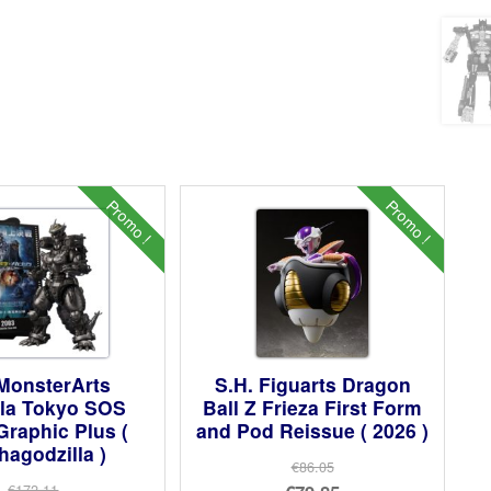
Promo !
Promo !
MonsterArts
S.H. Figuarts Dragon
lla Tokyo SOS
Ball Z Frieza First Form
Graphic Plus (
and Pod Reissue ( 2026 )
agodzilla )
€86.05
Le
€172.11