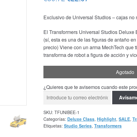
precio
precio
Exclusivo de Universal Studios – cajas no
original
actual
era:
es:
El Transformers Universal Studios Deluxe
(sí, esta es una de las figuras de antaño en
€30.72.
€22.07.
precio) Viene con un arma MechTech que t
transforma de robot a figura de acción y vi
Agotado
¿Quieres que te avisemos cuando este prod
Avísam
SKU:
TFUNIBEE-1
Categorías:
Deluxe Class
,
Highlight
,
SALE
,
Tr
Etiquetas:
Studio Series
,
Transformers