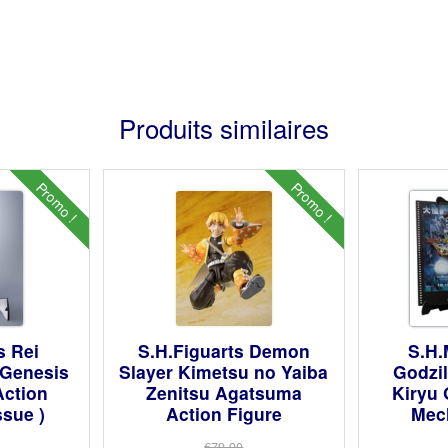
Produits similaires
Promo !
Promo !
s Rei
S.H.Figuarts Demon
S.H.
Genesis
Slayer Kimetsu no Yaiba
Godzi
Action
Zenitsu Agatsuma
Kiryu 
ssue )
Action Figure
Mech
€79.90