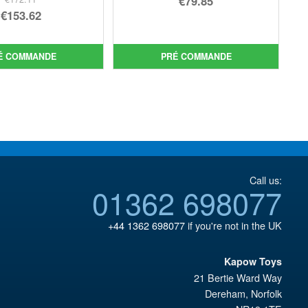
€79.85
Le
€153.62
prix
Le
prix
Le
initial
prix
initial
prix
était :
actuel
É COMMANDE
PRÉ COMMANDE
était :
actuel
€86.05.
est :
€172.11.
est :
€79.85.
€153.62.
Call us:
01362 698077
+44 1362 698077
if you're not in the UK
Kapow Toys
21 Bertie Ward Way
Dereham
,
Norfolk