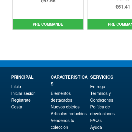
€67.56
Le
€61.41
prix
Le
prix
Le
initial
prix
init
prix
était :
actuel
PRÉ COMMANDE
PRÉ COMMA
étai
act
€79.90.
est :
€79.
est 
€67.56.
€61.
PRINCIPAL
CARACTERISTICA
SERVICIOS
S
Inicio
Entrega
Iniciar sesión
Elementos
Términos y
Regístrate
destacados
Condiciones
Cesta
Nuevos objetos
Política de
Artículos reducidos
devoluciones
Véndenos tu
FAQ’s
colección
Ayuda