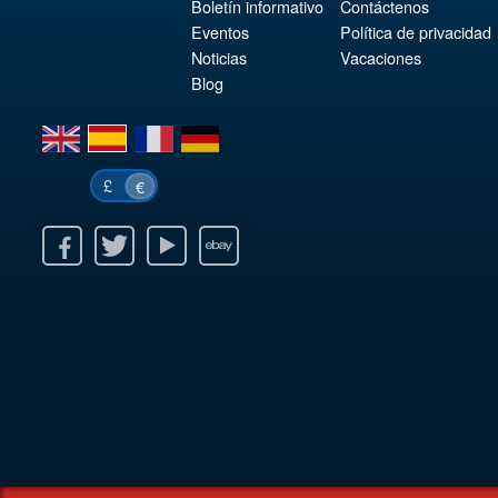
Boletín informativo
Contáctenos
Eventos
Política de privacidad
Noticias
Vacaciones
Blog
en
es
fr
de
£
€
k
itter
Youtube
Ebay