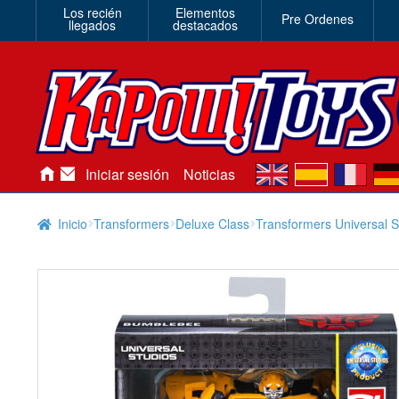
Los recién
Elementos
Pre Ordenes
llegados
destacados
en
es
fr
de
Iniciar sesión
Noticias
Inicio
Transformers
Deluxe Class
Transformers Universal 