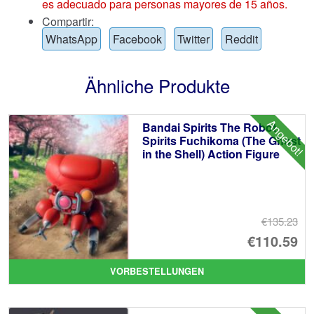
es adecuado para personas mayores de 15 años.
Compartir:
WhatsApp
Facebook
Twitter
Reddit
Ähnliche Produkte
Angebot!
Bandai Spirits The Robot
Spirits Fuchikoma (The Ghost
in the Shell) Action Figure
€135.23
Ur
€110.59
Pr
Ak
VORBESTELLUNGEN
wa
Pr
€1
ist