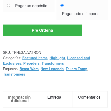
Choose
Pagar un depósito
your
Pagar todo el importe
payment
option
Pre Ordena
SKU:
TFNLGALVATRON
Categorías:
Featured Items
,
Highlight
,
Licensed and
Exclusives
,
Preorders
,
Transformers
Etiquetas:
Beast Wars
,
New Legends
,
Takara Tomy
,
Transformers
Información
Entrega
Comentarios
Adicional