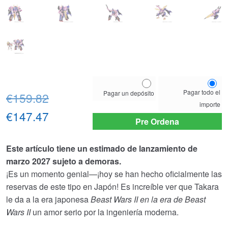
Choose
Pagar todo el
Pagar un depósito
El
your
€159.82
importe
payment
precio
El
€147.47
option
Pre Ordena
original
precio
Este artículo tiene un estimado de lanzamiento de
era:
actual
marzo 2027 sujeto a demoras.
€159.82.
es:
¡Es un momento genial—¡hoy se han hecho oficialmente las
reservas de este tipo en Japón! Es increíble ver que Takara
€147.47.
le da a la era japonesa
Beast Wars II en la era de Beast
Wars II
un amor serio por la ingeniería moderna.