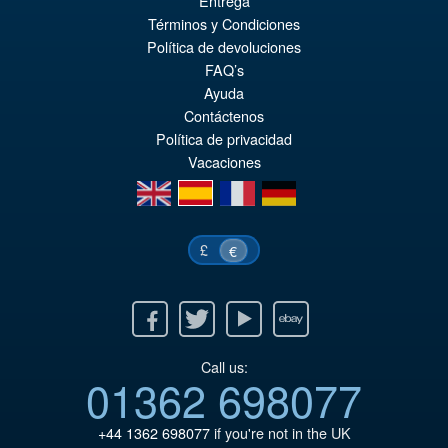
Entrega
Términos y Condiciones
Política de devoluciones
€86.05
FAQ’s
Ur
€73.71
Ayuda
Contáctenos
Pr
Ak
Política de privacidad
VORBESTELLUNGEN
wa
Pr
Vacaciones
€8
ist
en
es
fr
de
€7
£
€
Facebook
Twitter
Youtube
Ebay
Call us:
01362 698077
+44 1362 698077
if you're not in the UK