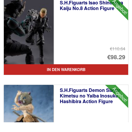
Angebot!
S.H.Figuarts Isao Shinomiya
€1
Kaiju No.8 Action Figure
€110.64
Ur
€98.29
Pr
Ak
IN DEN WARENKORB
wa
Pr
€1
ist
Angebot!
S.H.Figuarts Demon Slayer
€9
Kimetsu no Yaiba Inosuke
Hashibira Action Figure