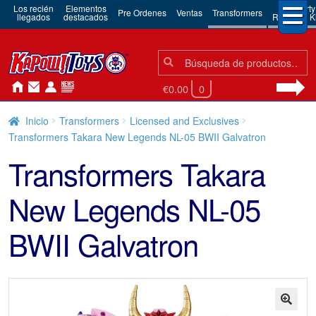
Los recién
Elementos
3rd Party
Pre Ordenes
Ventas
Transformers
llegados
destacados
Robots & Ki
Búsqueda:
Búsqueda
€0.00
0
Inicio
Transformers
Licensed and Exclusives
Transformers Takara New Legends NL-05 BWII Galvatron
Transformers Takara
New Legends NL-05
BWII Galvatron