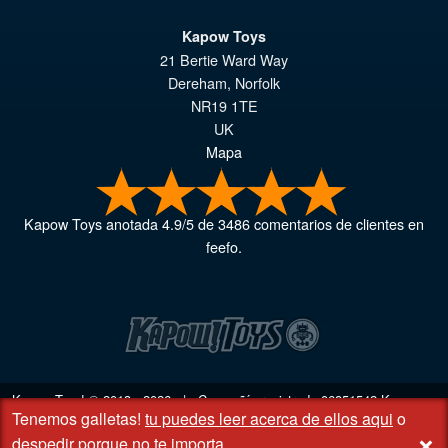
Kapow Toys
21 Bertie Ward Way
Dereham
,
Norfolk
NR19 1TE
UK
Mapa
Kapow Toys
anotada
4.9
/
5
de
3486
comentarios de clientes en
feefo.
Kapow Toys! © 2013 - 2026 | Compañía registrada
06851542
Kapow
Tenemos galletas!
tu puedes leer acerca de ellos aqui
o
Toys Limited | Oficina registrada DC Business Centre, 10 Charles Wood
+
Rd, Rash's Green, Dereham, Norfolk NR19 1SX | VAT GB 948221025
despedir porque no te importa
.