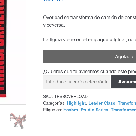
Overload se transforma de camión de constr
viceversa.
La figura viene en el empaque original, no
Agotado
¿Quieres que te avisemos cuando este prod
Avísam
SKU:
TFSSOVERLOAD
Categorías:
Highlight
,
Leader Class
,
Transfor
Etiquetas:
Hasbro
,
Studio Series
,
Transformer