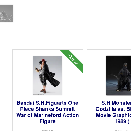
¡Oferta!
Bandai S.H.Figuarts One
S.H.Monste
Piece Shanks Summit
Godzilla vs. B
War of Marineford Action
Movie Graphic
Figure
1989 )
€86.05
€122.93