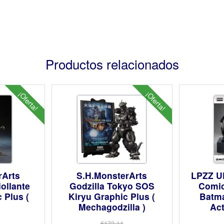
Productos relacionados
¡Oferta!
¡Oferta!
rArts
S.H.MonsterArts
LPZZ U
iollante
Godzilla Tokyo SOS
Comic
 Plus (
Kiryu Graphic Plus (
Batma
Mechagodzilla )
Act
€172.11