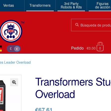
3rd Party
Figuras
Ventas
Transformers
Robots & Kits
de acción
Búsqueda:
Búsqueda
Pedido
€0.00
0
£
€
ies Leader Overload
Transformers Stu
Overload
🔍
€67.61