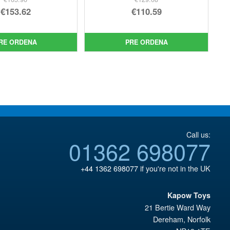
El
El
€153.62
€110.59
precio
El
precio
El
original
precio
original
precio
RE ORDENA
PRE ORDENA
era:
actual
era:
actual
€165.96.
es:
€129.08.
es:
€153.62.
€110.59.
Call us:
01362 698077
+44 1362 698077
if you're not in the UK
Kapow Toys
21 Bertie Ward Way
Dereham
,
Norfolk