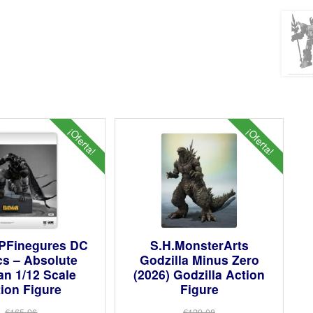
¡Oferta!
¡Oferta!
PFinegures DC
S.H.MonsterArts
s – Absolute
Godzilla Minus Zero
n 1/12 Scale
(2026) Godzilla Action
ion Figure
Figure
€165.96
€129.08