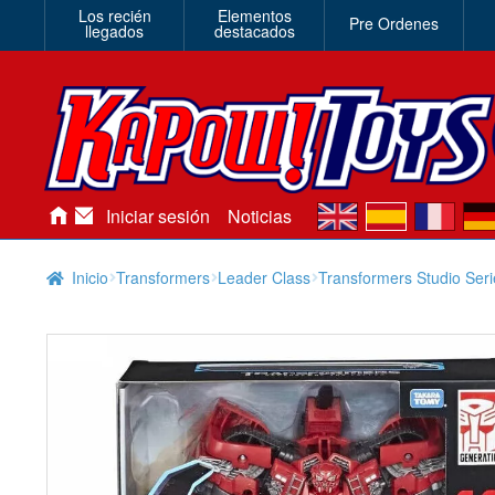
Los recién
Elementos
Pre Ordenes
llegados
destacados
en
es
fr
de
Iniciar sesión
Noticias
Inicio
Transformers
Leader Class
Transformers Studio Ser