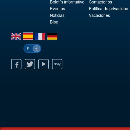
Boletín informativo
Contáctenos
Eventos
Política de privacidad
Noticias
Vacaciones
Blog
en
es
fr
de
£
€
k
itter
Youtube
Ebay