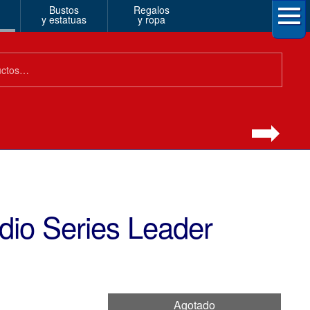
Bustos
Regalos
y estatuas
y ropa
dio Series Leader
Agotado