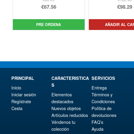
El
El
€67.56
€98.29
precio
El
pre
El
original
precio
orig
pre
PRE ORDENA
AÑADIR AL CA
era:
actual
era:
act
€86.05.
es:
€12
es:
€67.56.
€98.
PRINCIPAL
CARACTERISTICA
SERVICIOS
S
Inicio
Entrega
Iniciar sesión
Elementos
Términos y
Regístrate
destacados
Condiciones
Cesta
Nuevos objetos
Política de
Artículos reducidos
devoluciones
Véndenos tu
FAQ’s
colección
Ayuda