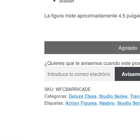
bláster
La figura mide aproximadamente 4.5 pulgad
Agotado
¿Quieres que te avisemos cuando este prod
Avísam
SKU:
WFCBARRICADE
Categorías:
Deluxe Class
,
Studio Series
,
Tran
Etiquetas:
Action Figures
,
Hasbro
,
Studio Ser