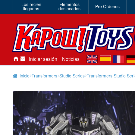
Los recién
Elementos
Pre Ordenes
llegados
destacados
en
es
fr
de
Iniciar sesión
Noticias
Inicio
Transformers
Studio Series
Transformers Studio Ser