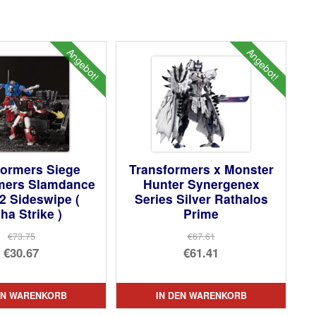
Angebot!
Angebot!
formers Siege
Transformers x Monster
rmers Slamdance
Hunter Synergenex
2 Sideswipe (
Series Silver Rathalos
ha Strike )
Prime
€73.75
€67.61
Ursprünglicher
Ursprünglicher
€30.67
€61.41
Preis
Aktueller
Preis
Aktueller
war:
Preis
war:
Preis
EN WARENKORB
IN DEN WARENKORB
€73.75
ist:
€67.61
ist: