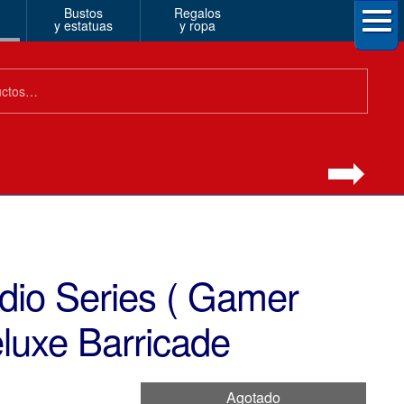
Bustos
Regalos
y estatuas
y ropa
dio Series ( Gamer
luxe Barricade
Agotado