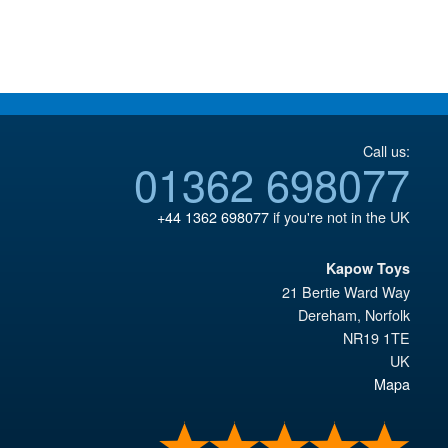
€30.67.
€61.41.
Call us:
01362 698077
+44 1362 698077
if you're not in the UK
Kapow Toys
21 Bertie Ward Way
Dereham
,
Norfolk
NR19 1TE
UK
Mapa