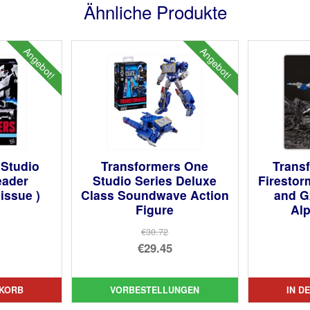
Ähnliche Produkte
Angebot!
Angebot!
 Studio
Transformers One
Trans
eader
Studio Series Deluxe
Firesto
issue )
Class Soundwave Action
and G
Figure
Alp
prünglicher
€30.72
Ursprünglicher
€29.45
is
ueller
Preis
Aktueller
:
is
war:
Preis
.84
NKORB
VORBESTELLUNGEN
IN D
€30.72
ist:
41.