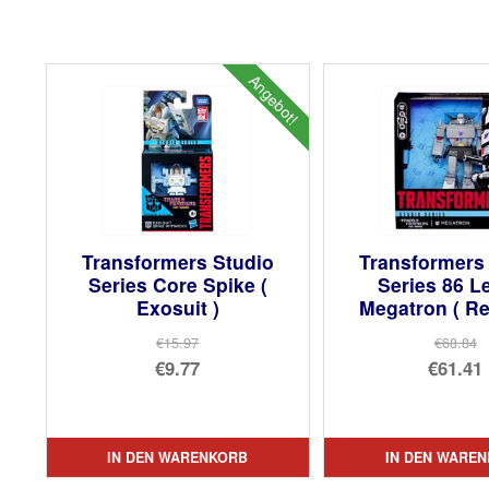
Angebot!
Transformers Studio
Transformers
Series Core Spike (
Series 86 L
Exosuit )
Megatron ( Re
€15.97
€68.84
Ursprünglicher
Urs
€9.77
€61.41
Preis
Aktueller
Pre
Akt
war:
Preis
war
Pre
€15.97
ist:
€68
ist:
IN DEN WARENKORB
IN DEN WARE
€9.77.
€61.