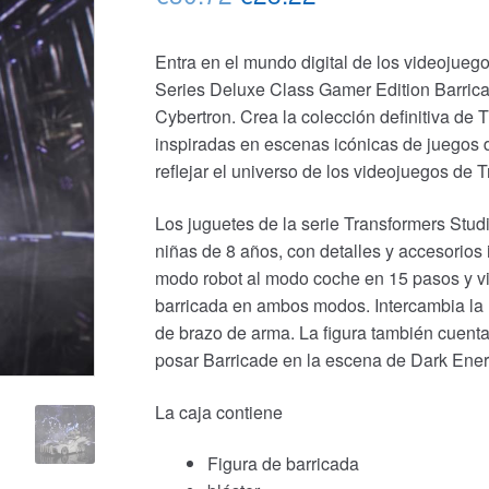
precio
precio
Entra en el mundo digital de los videojuego
original
actual
Series Deluxe Class Gamer Edition Barricad
era:
es:
Cybertron. Crea la colección definitiva de 
inspiradas en escenas icónicas de juegos d
€30.72.
€28.22.
reflejar el universo de los videojuegos de 
Los juguetes de la serie Transformers Stud
niñas de 8 años, con detalles y accesorios 
modo robot al modo coche en 15 pasos y vi
barricada en ambos modos. Intercambia la m
de brazo de arma. La figura también cuenta 
posar Barricade en la escena de Dark Ene
La caja contiene
Figura de barricada