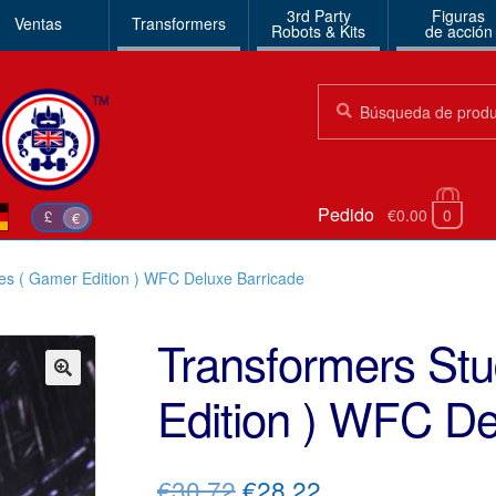
3rd Party
Figuras
Ventas
Transformers
Robots & Kits
de acción
Búsqueda:
Búsqueda
Pedido
€0.00
0
£
€
ies ( Gamer Edition ) WFC Deluxe Barricade
Transformers Stu
Edition ) WFC De
🔍
El
El
€30.72
€28.22