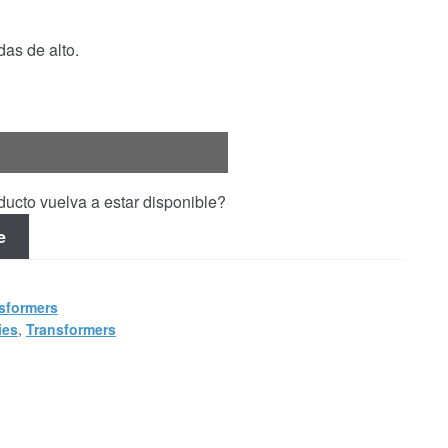
as de alto.
ucto vuelva a estar disponible?
e
sformers
ies
,
Transformers